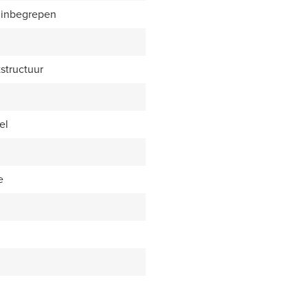
 inbegrepen
structuur
el
e