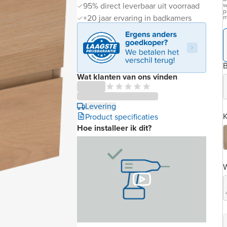
95% direct leverbaar uit voorraad
w
p
+20 jaar ervaring in badkamers
m
B
Wat klanten van ons vinden
Levering
K
Product specificaties
Hoe installeer ik dit?
W