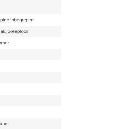
epine inbegrepen
lak, Greeploos
rmer
rmer