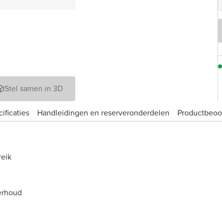
Stel samen in 3D
ificaties
Handleidingen en reserveronderdelen
Product­beoo
reik
erhoud