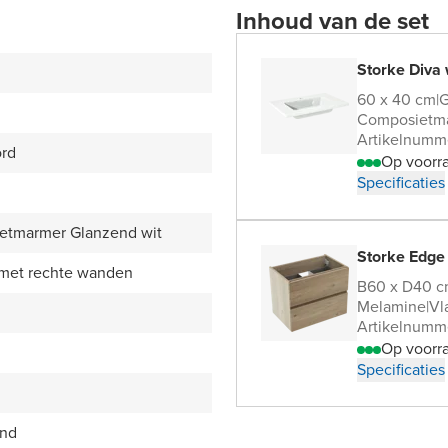
Inhoud van de set
Storke Diva 
60 x 40 cm
|
G
Composietm
Artikelnumm
ord
Op voorr
Specificaties
etmarmer Glanzend wit
Storke Edge
 met rechte wanden
B60 x D40 
Melamine
|
Vl
Artikelnumm
Op voorr
Specificaties
end