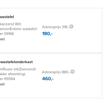
wastafel
lanzend Wit
|
Adviesprijs 318,-
armer
|
Enkele wastafel
|
180,-
er 59166
aad
 wastafelonderkast
cm
|
Ruwe eik
|
Zwevend
|
Adviesprijs 880,-
akke afwerking
|
460,-
er 65564
aad