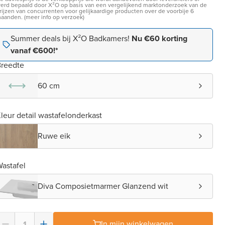
erd bepaald door X²O op basis van een vergelijkend marktonderzoek van de
rijzen van concurrenten voor gelijkaardige producten over de voorbije 6
aanden. (meer info op verzoek)
Summer deals bij X²O Badkamers!
Nu €60 korting
vanaf €600!*
reedte
60 cm
leur detail wastafelonderkast
Ruwe eik
astafel
Diva Composietmarmer Glanzend wit
In mijn winkelwagen