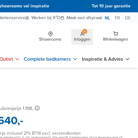
showrooms vol inspiratie
Tot 10 jaar garantie
lantenservice
Werken bij X²O
Maak een afspraak
NL
FR
DE
Showrooms
Inloggen
Winkelwagen
Outlet
Complete badkamers
Inspiratie & Advies
dviesprijs 1.198,-
640,-
rijs inclusief 21% BTW excl. verzendkosten
e adviesprijs is de verkoopprijs die wordt aanbevolen door leveranciers of