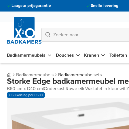
Laagste prijsgarantie
Snelle levering
Badkamermeubels
Douches
Kranen
Toiletten
Badkamermeubels
Badkamermeubelsets
Storke Edge badkamermeubel met
B60 cm x D40 cm
|
Onderkast Ruwe eik
|
Wastafel in kleur wit
|
€60 korting per €600