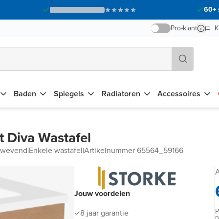
60+ 
Pro-klant
K
Baden
Spiegels
Radiatoren
Accessoires
 Diva Wastafel
Zwevend
|
Enkele wastafel
|
Artikelnummer 65564_59166
A
Jouw voordelen
P
8 jaar garantie
D