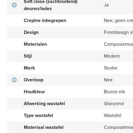
Soft close (zachtsluitend)
Ja
deuren/lades
Crepine inbegrepen
Nee, geen cr
Design
Frontdesign v
Materialen
Composietma
Stijl
Modern
Merk
Storke
Overloop
Nee
Houtkleur
Bruine eik
Afwerking wastafel
Glanzend
Type wastafel
Wastafel
Materiaal wastafel
Composietma