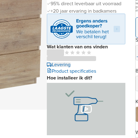
95% direct leverbaar uit voorraad
w
p
+20 jaar ervaring in badkamers
m
S
Wat klanten van ons vinden
Levering
B
Product specificaties
Hoe installeer ik dit?
K
W