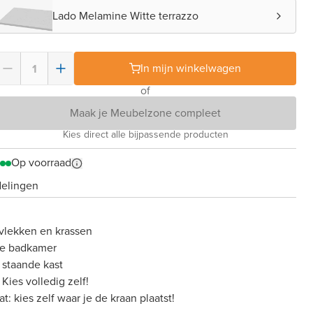
Lado Melamine Witte terrazzo
In mijn winkelwagen
of
Maak je Meubelzone compleet
Kies direct alle bijpassende producten
Op voorraad
delingen
vlekken en krassen
ere badkamer
 staande kast
ies volledig zelf!
 kies zelf waar je de kraan plaatst!