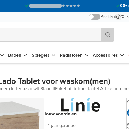
60+ 
Pro-klant
K
Baden
Spiegels
Radiatoren
Accessoires
Lado Tablet voor waskom(men)
men) in terrazzo wit
|
Staand
|
Enkel of dubbel tablet
|
Artikelnumm
A
Jouw voordelen
P
4 jaar garantie
D