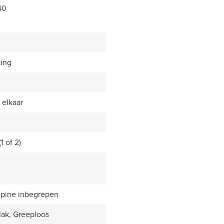
40
king
 elkaar
1 of 2)
epine inbegrepen
lak, Greeploos