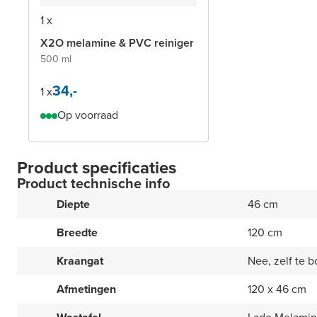
1 x
X2O melamine & PVC reiniger
500 ml
34,-
1 x
Op voorraad
Product specificaties
Product technische info
Diepte
46 cm
Breedte
120 cm
Kraangat
Nee, zelf te b
Afmetingen
120 x 46 cm