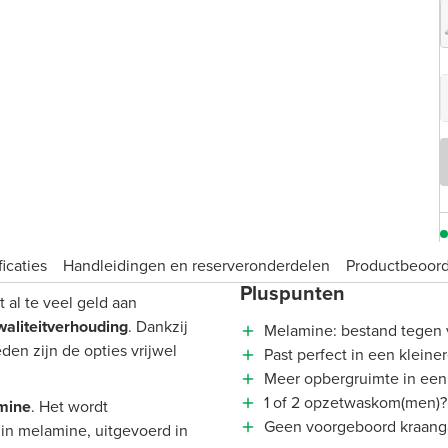
icaties
Handleidingen en reserveronderdelen
Product­beoor
Pluspunten
 al te veel geld aan
waliteitverhouding
. Dankzij
Melamine: bestand tegen 
en zijn de opties vrijwel
Past perfect in een klein
Meer opbergruimte in een
1 of 2 opzetwaskom(men)? K
mine
. Het wordt
Geen voorgeboord kraangat:
in melamine, uitgevoerd in