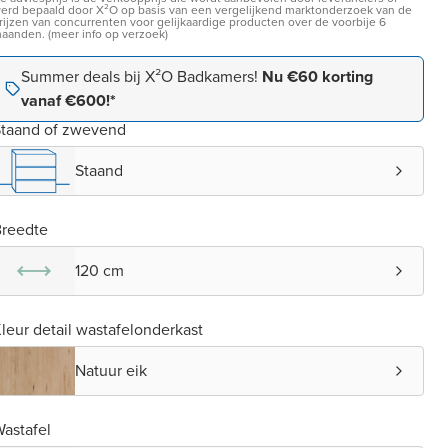
erd bepaald door X²O op basis van een vergelijkend marktonderzoek van de
rijzen van concurrenten voor gelijkaardige producten over de voorbije 6
aanden. (meer info op verzoek)
Summer deals bij X²O Badkamers!
Nu €60 korting
vanaf €600!*
taand of zwevend
Staand
reedte
120 cm
leur detail wastafelonderkast
Natuur eik
astafel