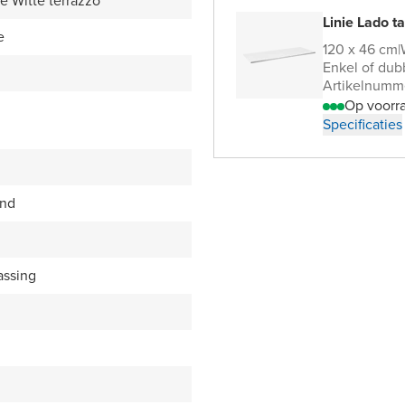
 Witte terrazzo
Linie Lado 
e
120 x 46 cm
|
Enkel of dubb
Artikelnumm
Op voorr
Specificaties
end
assing