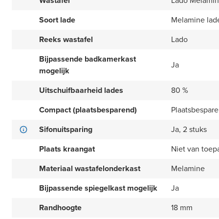
Wastafel
Lado Melamine
Soort lade
Melamine lad
Reeks wastafel
Lado
Bijpassende badkamerkast
Ja
mogelijk
Uitschuifbaarheid lades
80 %
Compact (plaatsbesparend)
Plaatsbespar
Sifonuitsparing
Ja, 2 stuks
Plaats kraangat
Niet van toep
Materiaal wastafelonderkast
Melamine
Bijpassende spiegelkast mogelijk
Ja
Randhoogte
18 mm