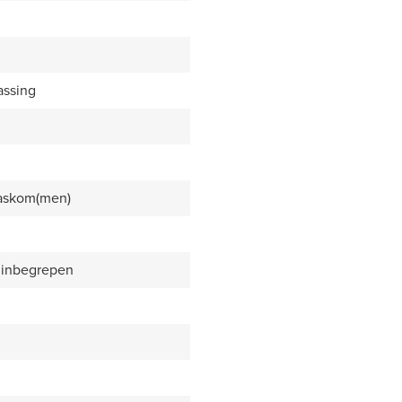
assing
waskom(men)
 inbegrepen