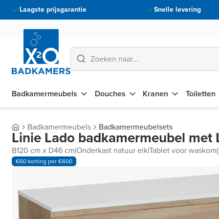
Laagste prijsgarantie
Snelle levering
Badkamermeubels
Douches
Kranen
Toiletten
Badkamermeubels
Badkamermeubelsets
Linie Lado badkamermeubel met 
B120 cm x D46 cm
|
Onderkast natuur eik
|
Tablet voor waskom(
€60 korting per €600