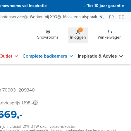
showrooms vol inspiratie
Tot 10 jaar garantie
lantenservice
Werken bij X²O
Maak een afspraak
NL
FR
DE
Showrooms
Inloggen
Winkelwagen
Outlet
Complete badkamers
Inspiratie & Advies
er 70903_209340
dviesprijs 1.198,-
669,-
rijs inclusief 21% BTW excl. verzendkosten
e adviesprijs is de verkoopprijs die wordt aanbevolen door leveranciers of