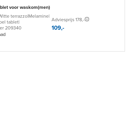
tablet voor waskom(men)
Witte terrazzo
|
Melamine
|
Adviesprijs 178,-
el tablet
|
109,-
er 209340
aad