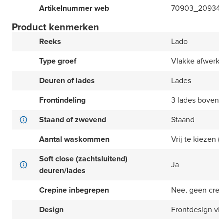
Artikelnummer web
70903_2093
Product kenmerken
Reeks
Lado
Type groef
Vlakke afwer
Deuren of lades
Lades
Frontindeling
3 lades boven
Staand of zwevend
Staand
Aantal waskommen
Vrij te kiezen (
Soft close (zachtsluitend)
Ja
deuren/lades
Crepine inbegrepen
Nee, geen cr
Design
Frontdesign v