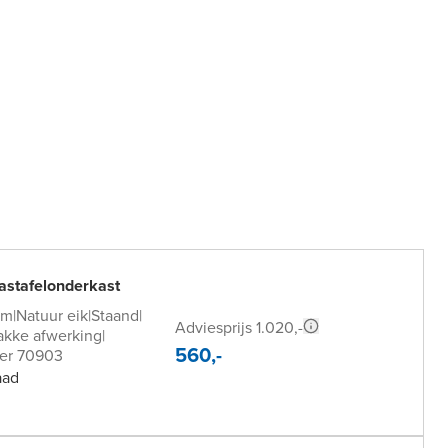
astafelonderkast
cm
|
Natuur eik
|
Staand
|
Adviesprijs 1.020,-
akke afwerking
|
560,-
er 70903
aad