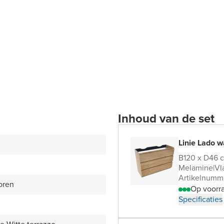
Inhoud van de set
Linie Lado w
B120 x D46 
Melamine
|
Vl
Artikelnumm
oren
Op voorr
Specificaties