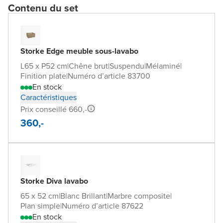
Contenu du set
Storke Edge meuble sous-lavabo
L65 x P52 cm
|
Chêne brut
|
Suspendu
|
Mélaminé
|
Finition plate
|
Numéro d’article 83700
En stock
Caractéristiques
Prix conseillé 660,-
360,-
Storke Diva lavabo
65 x 52 cm
|
Blanc Brillant
|
Marbre composite
|
Plan simple
|
Numéro d’article 87622
En stock