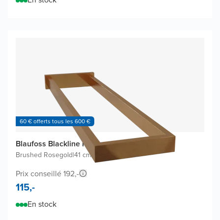
60 € offerts tous les 600 €
Blaufoss Blackline Noma porte-serviette
Brushed Rosegold
|
41 cm
|
Double
Prix conseillé 192,-
115,-
En stock