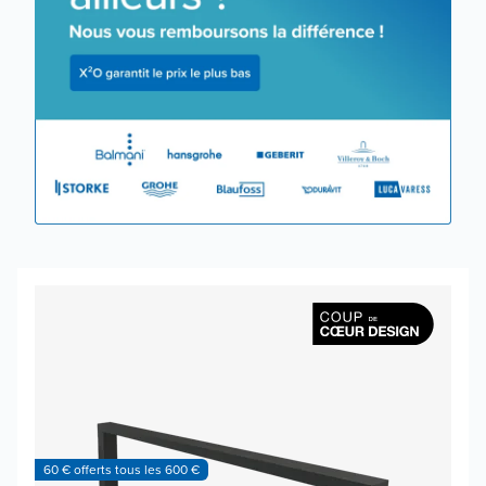
60 € offerts tous les 600 €