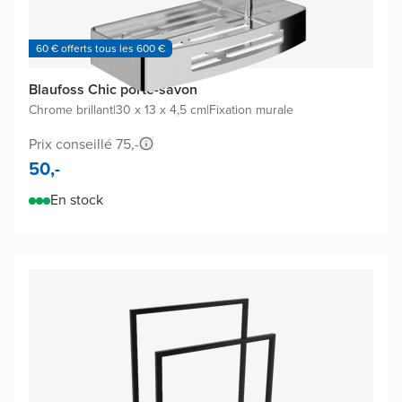
60 € offerts tous les 600 €
Blaufoss Chic porte-savon
Chrome brillant
|
30 x 13 x 4,5 cm
|
Fixation murale
Prix conseillé 75,-
50,-
En stock