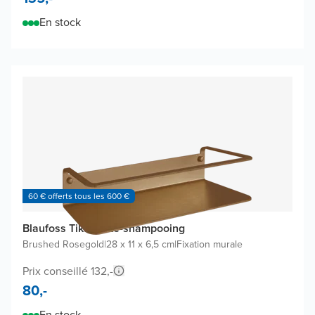
En stock
60 € offerts tous les 600 €
Blaufoss Tika porte-shampooing
Brushed Rosegold
|
28 x 11 x 6,5 cm
|
Fixation murale
Prix conseillé 132,-
80,-
En stock