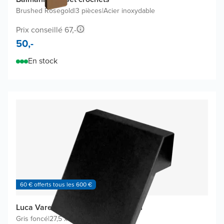
Brushed Rosegold
|
3 pièces
|
Acier inoxydable
Prix conseillé 67,-
50,-
En stock
60 € offerts tous les 600 €
Luca Varess Asista coussin de bain
Gris foncé
|
27,5 x 23,5 cm
|
Mousse PU