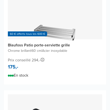
60 € offerts tous les 600 €
Blaufoss Patio porte-serviette grille
Chrome brillant
|
60 cm
|
Acier inoxydable
Prix conseillé 294,-
175,-
En stock