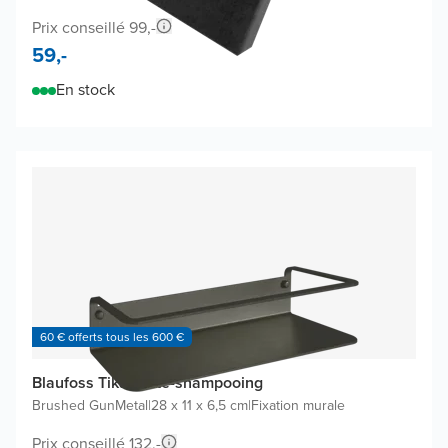
Prix conseillé 99,-
59,-
En stock
60 € offerts tous les 600 €
Blaufoss Tika porte-shampooing
Brushed GunMetal
|
28 x 11 x 6,5 cm
|
Fixation murale
Prix conseillé 132,-