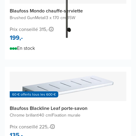
Blaufoss Mondo chauffe-serviette
Brushed GunMetal
|
3 x 170 cm
|
35W
Prix conseillé 315,-
199,-
En stock
60 € offerts tous les 600 €
Blaufoss Blackline Leaf porte-savon
Chrome brillant
|
40 cm
|
Fixation murale
Prix conseillé 225,-
135,-