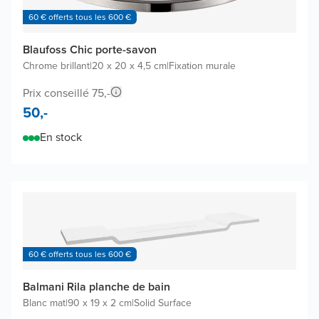
60 € offerts tous les 600 €
Blaufoss Chic porte-savon
Chrome brillant
|
20 x 20 x 4,5 cm
|
Fixation murale
Prix conseillé 75,-
50,-
En stock
60 € offerts tous les 600 €
Balmani Rila planche de bain
Blanc mat
|
90 x 19 x 2 cm
|
Solid Surface