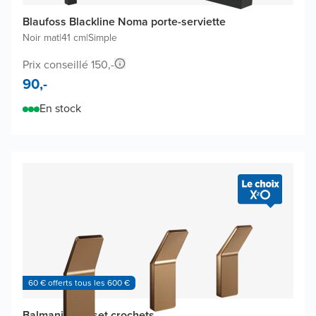
Blaufoss Blackline Noma porte-serviette
Noir mat
|
41 cm
|
Simple
Prix conseillé 150,-
90,-
En stock
60 € offerts tous les 600 €
Balmani Amo set crochets