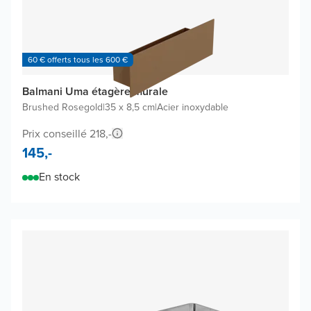
60 € offerts tous les 600 €
Balmani Uma étagère murale
Brushed Rosegold
|
35 x 8,5 cm
|
Acier inoxydable
Prix conseillé 218,-
145,-
En stock