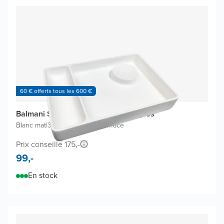
60 € offerts tous les 600 €
Balmani Spazio plateau à cosmétiques
Blanc mat
|
32 x 22 cm
|
Solid Surface
Prix conseillé 175,-
99,-
En stock