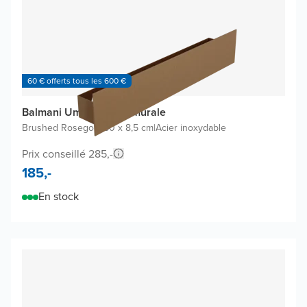
60 € offerts tous les 600 €
Balmani Uma étagère murale
Brushed Rosegold
|
60 x 8,5 cm
|
Acier inoxydable
Prix conseillé 285,-
185,-
En stock