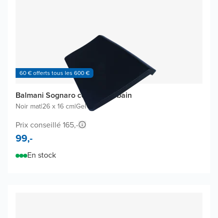
60 € offerts tous les 600 €
Balmani Sognaro coussin de bain
Noir mat
|
26 x 16 cm
|
Gel PU
Prix conseillé 165,-
99,-
En stock