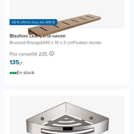
60 € offerts tous les 600 €
Blaufoss Leaf porte-savon
Brushed Rosegold
|
40 x 10 x 3 cm
|
Fixation murale
Prix conseillé 225,-
135,-
En stock