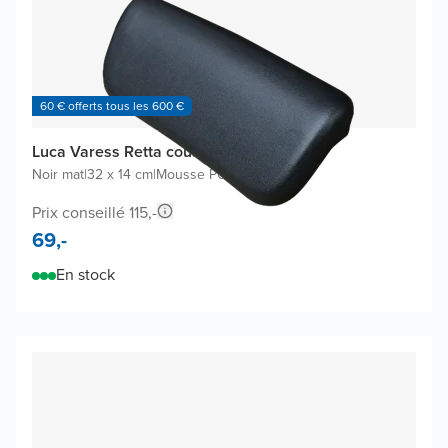
60 € offerts tous les 600 €
Luca Varess Retta coussin de bain
Noir mat
|
32 x 14 cm
|
Mousse PU
Prix conseillé 115,-
69,-
En stock