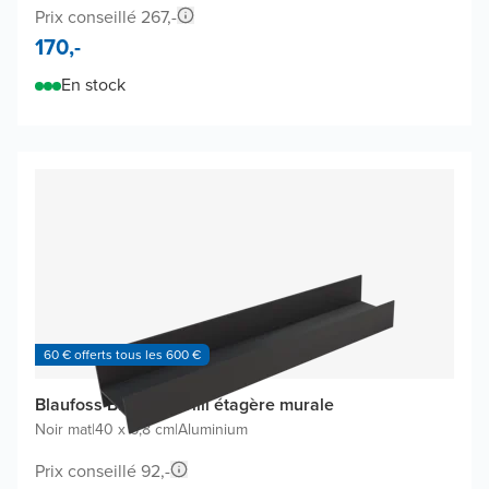
Prix conseillé 267,-
170,-
En stock
60 € offerts tous les 600 €
Blaufoss Blackline Tilli étagère murale
Noir mat
|
40 x 6,8 cm
|
Aluminium
Prix conseillé 92,-