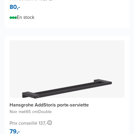
80,-
En stock
Hansgrohe AddStoris porte-serviette
Noir mat
|
65 cm
|
Double
Prix conseillé 137,-
79,-