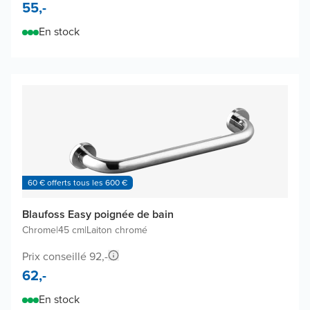
55,-
En stock
60 € offerts tous les 600 €
Blaufoss Easy poignée de bain
Chrome
|
45 cm
|
Laiton chromé
Prix conseillé 92,-
62,-
En stock