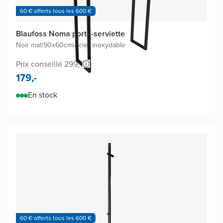
60 € offerts tous les 600 €
Blaufoss Noma porte-serviette
Noir mat
|
90x60cm
|
Acier inoxydable
Prix conseillé 299,-
179,-
En stock
60 € offerts tous les 600 €