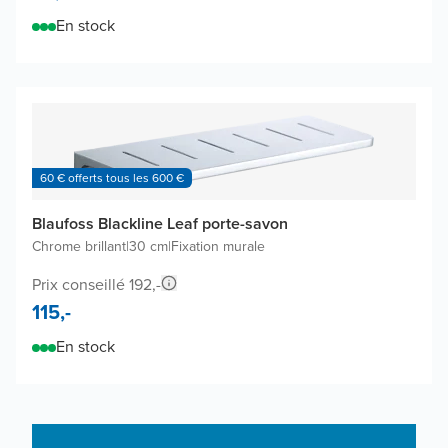
En stock
60 € offerts tous les 600 €
Blaufoss Blackline Leaf porte-savon
Chrome brillant
|
30 cm
|
Fixation murale
Prix conseillé 192,-
115,-
En stock