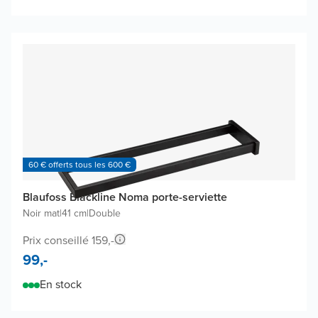
60 € offerts tous les 600 €
Blaufoss Blackline Noma porte-serviette
Noir mat
|
41 cm
|
Double
Prix conseillé 159,-
99,-
En stock