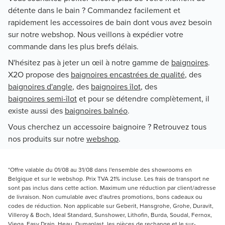
détente dans le bain ? Commandez facilement et
rapidement les accessoires de bain dont vous avez besoin
sur notre webshop. Nous veillons à expédier votre
commande dans les plus brefs délais.
N'hésitez pas à jeter un œil à notre gamme de
baignoires
.
X2O propose des
baignoires encastrées de qualité
, des
baignoires d'angle
, des
baignoires îlot
, des
baignoires semi-îlot
et pour se détendre complètement, il
existe aussi des
baignoires balnéo
.
Vous cherchez un accessoire baignoire ? Retrouvez tous
nos produits sur notre
webshop
.
*Offre valable du 01/08 au 31/08 dans l'ensemble des showrooms en
Belgique et sur le webshop. Prix TVA 21% incluse. Les frais de transport ne
sont pas inclus dans cette action. Maximum une réduction par client/adresse
de livraison. Non cumulable avec d'autres promotions, bons cadeaux ou
codes de réduction. Non applicable sur Geberit, Hansgrohe, Grohe, Duravit,
Villeroy & Boch, Ideal Standard, Sunshower, Lithofin, Burda, Soudal, Fernox,
Viega, Easy Drain, Heau, Dumaplast, les pièces de rechange et le sur-