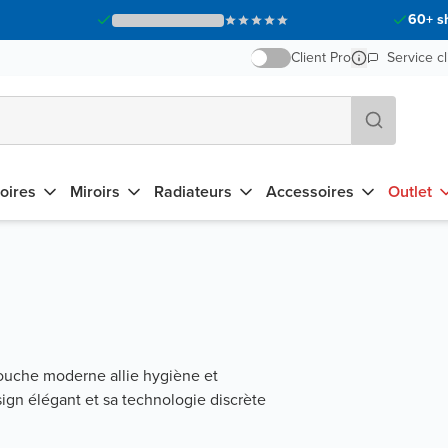
60+ s
Client Pro
Service cl
oires
Miroirs
Radiateurs
Accessoires
Outlet
ouche moderne allie hygiène et
sign élégant et sa technologie discrète