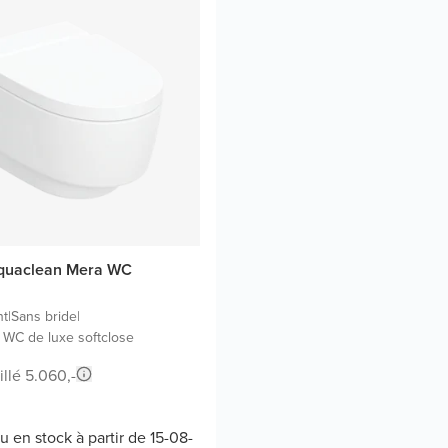
Aquaclean Mera WC
nt
|
Sans bride
|
 WC de luxe softclose
illé 5.060,-
u en stock à partir de 15-08-