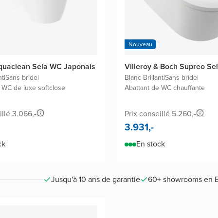
Nouveau
quaclean Sela WC Japonais
Villeroy & Boch Supreo Sel
nt
|
Sans bride
|
Blanc Brillant
|
Sans bride
|
 WC de luxe softclose
Abattant de WC chauffante
illé 3.066,-
Prix conseillé 5.260,-
3.931,-
ck
En stock
Jusqu'à 10 ans de garantie
60+ showrooms en 