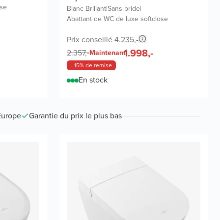
ose
Blanc Brillant
|
Sans bride
|
Abattant de WC de luxe softclose
Prix conseillé 4.235,-
1.998,-
2.357,-
Maintenant
- 15% de remise
En stock
Europe
Garantie du prix le plus bas