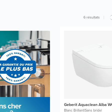
6
résultats
Geberit Aquaclean Alba W
Blanc Brillant
|
Sans bride
|