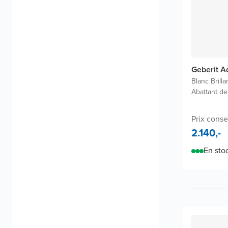
Geberit A
Blanc Brilla
Abattant de
Prix conse
2.140,-
En sto