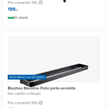
Prix conseillé 315,-
199,-
En stock
60 € offerts tous les 600 €
Blaufoss Blackline Patio porte-serviette
Noir mat
|
60 cm
|
Simple
Prix conseillé 159,-