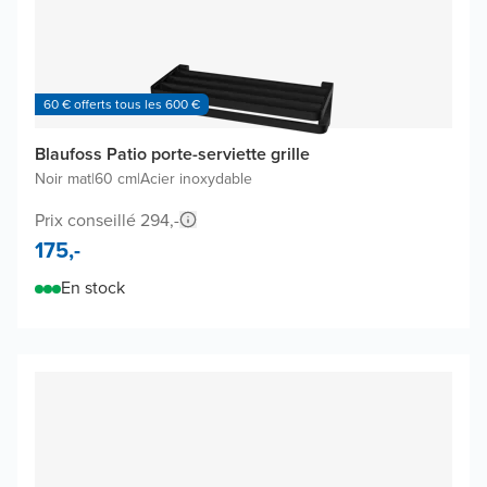
60 € offerts tous les 600 €
Blaufoss Patio porte-serviette grille
Noir mat
|
60 cm
|
Acier inoxydable
Prix conseillé 294,-
175,-
En stock