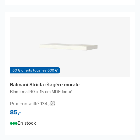
60 € offerts tous les 600 €
Balmani Stricta étagère murale
Blanc mat
|
40 x 15 cm
|
MDF laqué
Prix conseillé 134,-
85,-
En stock