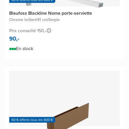
60 € offerts tous les 600 €
Blaufoss Blackline Noma porte-serviette
Chrome brillant
|
41 cm
|
Simple
Prix conseillé 150,-
90,-
En stock
60 € offerts tous les 600 €