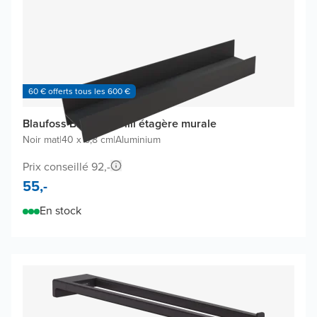
60 € offerts tous les 600 €
Blaufoss Blackline Tilli étagère murale
Noir mat
|
40 x 6,8 cm
|
Aluminium
Prix conseillé 92,-
55,-
En stock