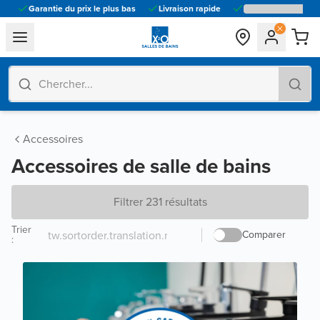
Garantie du prix le plus bas
Livraison rapide
general.navigation.toggle_menu.label
Accessoires
Accessoires de salle de bains
Filtrer 231 résultats
Trier
Comparer
: