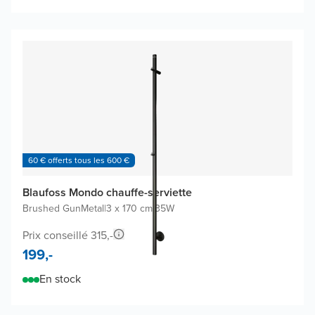
60 € offerts tous les 600 €
Blaufoss Mondo chauffe-serviette
Brushed GunMetal
|
3 x 170 cm
|
35W
Prix conseillé 315,-
199,-
En stock