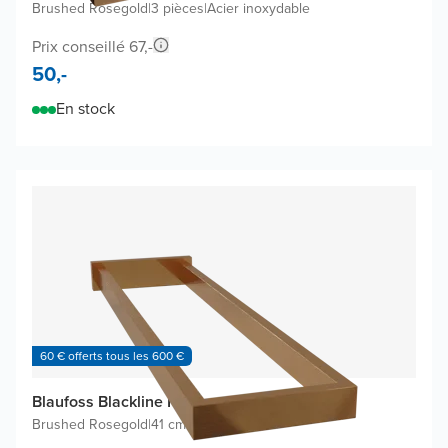
Brushed Rosegold
|
3 pièces
|
Acier inoxydable
Prix conseillé 67,-
50,-
En stock
60 € offerts tous les 600 €
Blaufoss Blackline Noma porte-serviette
Brushed Rosegold
|
41 cm
|
Double