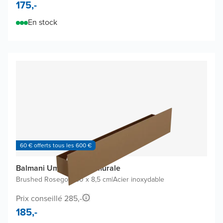
175,-
En stock
60 € offerts tous les 600 €
Balmani Uma étagère murale
Brushed Rosegold
|
60 x 8,5 cm
|
Acier inoxydable
Prix conseillé 285,-
185,-