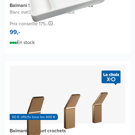
Balmani Spazio plateau à cosmétiques
Blanc mat
|
32 x 22 cm
|
Solid Surface
Prix conseillé 175,-
99,-
En stock
60 € offerts tous les 600 €
Balmani Amo set crochets