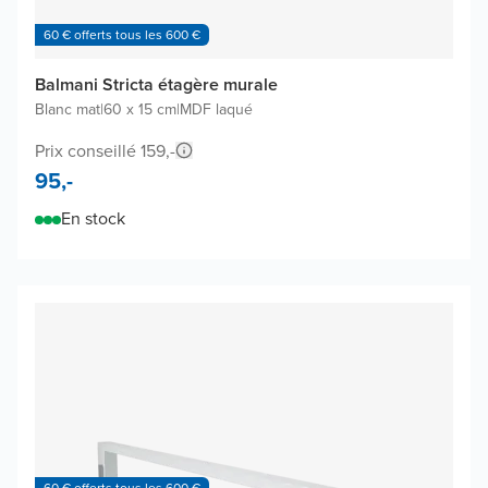
60 € offerts tous les 600 €
Balmani Stricta étagère murale
Blanc mat
|
60 x 15 cm
|
MDF laqué
Prix conseillé 159,-
95,-
En stock