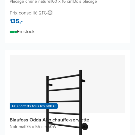
Placage chêne naturel
|
60 x 16 cm
|
Bois placage
Prix conseillé 217,-
135,-
En stock
60 € offerts tous les 600 €
Blaufoss Odda Alto chauffe-serviette
Noir mat
|
75 x 55 cm
|
50W