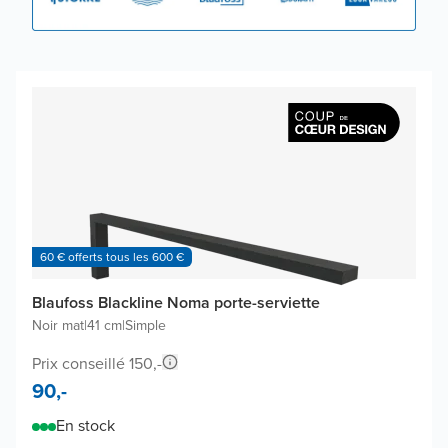
60 € offerts tous les 600 €
Blaufoss Blackline Noma porte-serviette
Noir mat
|
41 cm
|
Simple
Prix conseillé 150,-
90,-
En stock