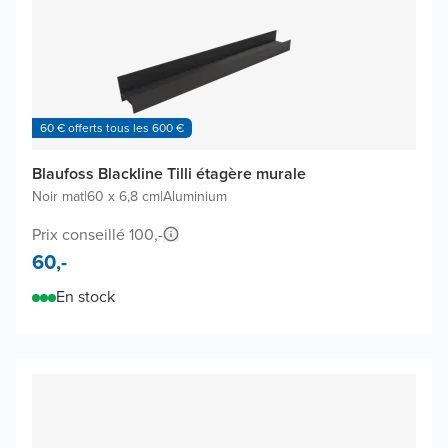
60 € offerts tous les 600 €
Blaufoss Blackline Tilli étagère murale
Noir mat
|
60 x 6,8 cm
|
Aluminium
Prix conseillé 100,-
60,-
En stock