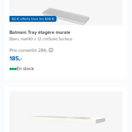
60 € offerts tous les 600 €
Balmani Tray étagère murale
Blanc mat
|
40 x 12 cm
|
Solid Surface
Prix conseillé 284,-
185,-
En stock