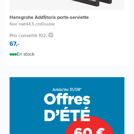
Hansgrohe AddStoris porte-serviette
Noir mat
|
44,5 cm
|
Double
Prix conseillé 102,-
67,-
En stock