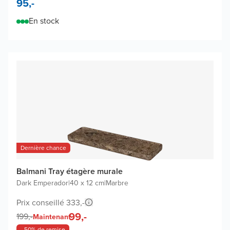
95,-
En stock
Dernière chance
Balmani Tray étagère murale
Dark Emperador
|
40 x 12 cm
|
Marbre
Prix conseillé 333,-
99,-
199,-
Maintenant
- 50% de remise