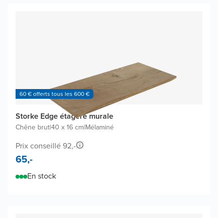
60 € offerts tous les 600 €
Storke Edge étagère murale
Chêne brut
|
40 x 16 cm
|
Mélaminé
Prix conseillé 92,-
65,-
En stock