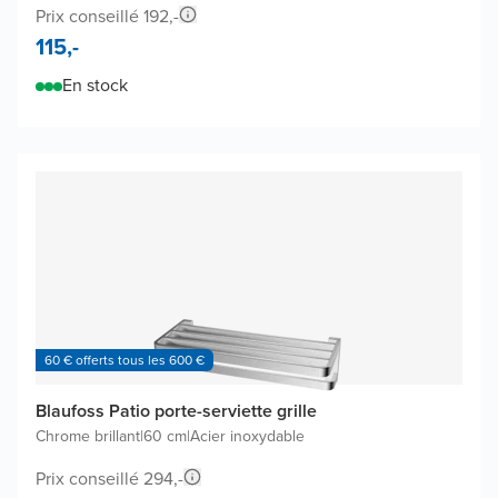
Prix conseillé 192,-
115,-
En stock
60 € offerts tous les 600 €
Blaufoss Patio porte-serviette grille
Chrome brillant
|
60 cm
|
Acier inoxydable
Prix conseillé 294,-