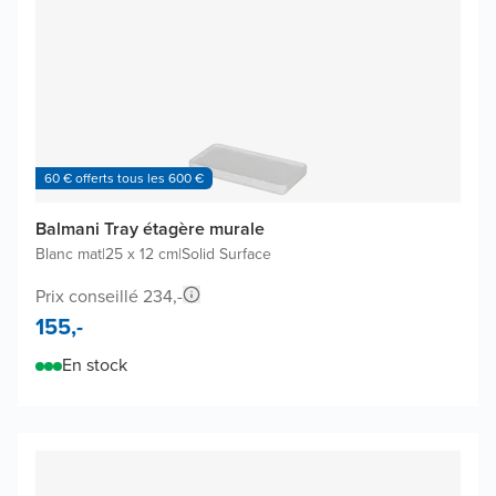
60 € offerts tous les 600 €
Balmani Tray étagère murale
Blanc mat
|
25 x 12 cm
|
Solid Surface
Prix conseillé 234,-
155,-
En stock