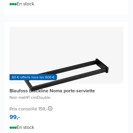
En stock
60 € offerts tous les 600 €
Blaufoss Blackline Noma porte-serviette
Noir mat
|
41 cm
|
Double
Prix conseillé 159,-
99,-
En stock