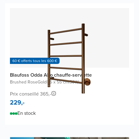
60 € offerts tous les 600 €
Blaufoss Odda Alto chauffe-serviette
Brushed RoseGold
|
75 x 55 cm
|
50W
Prix conseillé 365,-
229,-
En stock