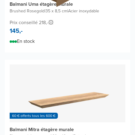
Balmani Uma étagère murale
Brushed Rosegold
|
35 x 8,5 cm
|
Acier inoxydable
Prix conseillé 218,-
145,-
En stock
60 € offerts tous les 600 €
Balmani Mitra étagère murale