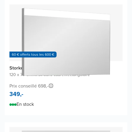
60 € offerts tous les 600 €
Storke Lucera miroir
120 x 70 cm
|
Miroir sans cadre
|
Rectangulaire
Prix conseillé 698,-
349,-
En stock