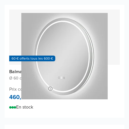
60 € offerts tous les 600 €
Balmani Ghost Touch miroir
Ø 60 cm
|
Miroir sans cadre
|
Rond
Prix conseillé 900,-
460,-
En stock