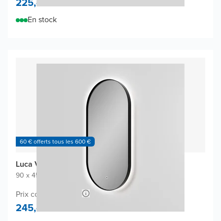
225,-
En stock
60 € offerts tous les 600 €
Luca Varess Nero miroir
90 x 45 cm
|
Noir
|
Ovale
Prix conseillé 490,-
245,-