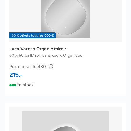
60 € offerts tous les 600 €
Luca Varess Organic miroir
60 x 60 cm
|
Miroir sans cadre
|
Organique
Prix conseillé 430,-
215,-
En stock