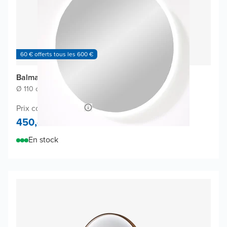
60 € offerts tous les 600 €
Balmani Giro_Round miroir
Ø 110 cm
|
Miroir sans cadre
|
Rond
Prix conseillé 980,-
450,-
En stock