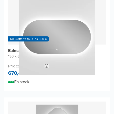
60 € offerts tous les 600 €
Balmani Cloud Touch miroir
130 x 65 cm
|
Miroir sans cadre
|
Ovale
Prix conseillé 1.280,-
670,-
En stock