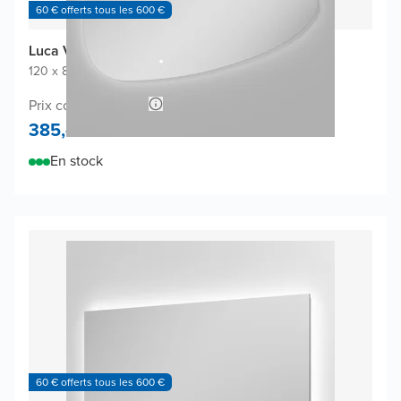
60 € offerts tous les 600 €
Luca Varess Organic miroir
120 x 80 cm
|
Miroir sans cadre
|
Organique
Prix conseillé 680,-
385,-
En stock
60 € offerts tous les 600 €