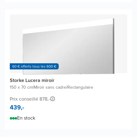
60 € offerts tous les 600 €
Storke Lucera miroir
150 x 70 cm
|
Miroir sans cadre
|
Rectangulaire
Prix conseillé 878,-
439,-
En stock