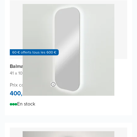
60 € offerts tous les 600 €
Balmani Giro Arcato miroir
41 x 108 cm
|
Miroir sans cadre
|
Coins arrondis
Prix conseillé 840,-
400,-
En stock