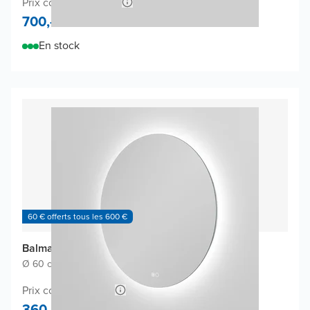
Prix conseillé 1.400,-
700,-
En stock
60 € offerts tous les 600 €
Balmani Giro Touch miroir
Ø 60 cm
|
Miroir sans cadre
|
Rond
Prix conseillé 660,-
360,-