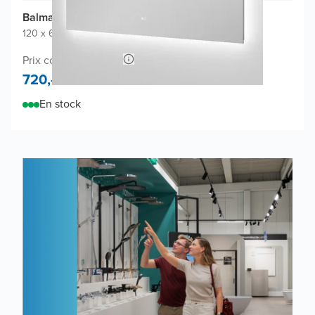
Balmani Giro Touch miroir
120 x 65 cm
|
Miroir sans cadre
|
Rectangulaire
Prix conseillé 1.380,-
720,-
En stock