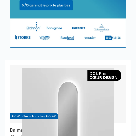
60 € offerts tous les 600 €
Balmani Giro_Arco miroir