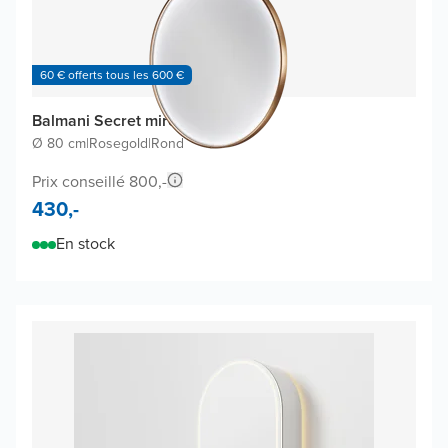
60 € offerts tous les 600 €
Balmani Secret miroir
Ø 80 cm
|
Rosegold
|
Rond
Prix conseillé 800,-
430,-
En stock