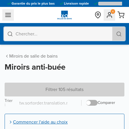
Garantie du prix le plus bas
Livraison rapide
general.navigation.toggle_menu.label
Miroirs de salle de bains
Miroirs anti-buée
Filtrer 105 résultats
Trier
Comparer
:
Commencer l'aide au choix