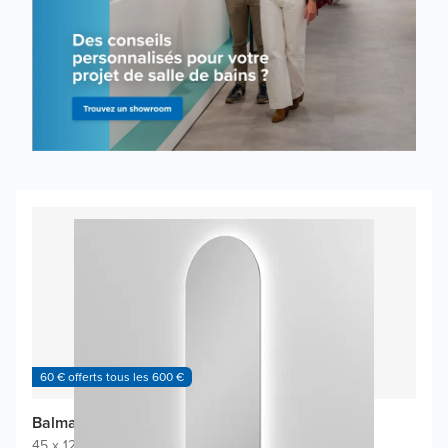
60 € offerts tous les 600 €
Balmani Giro Touch miroir
45 x 120 cm
|
Miroir sans cadre
|
Ovale