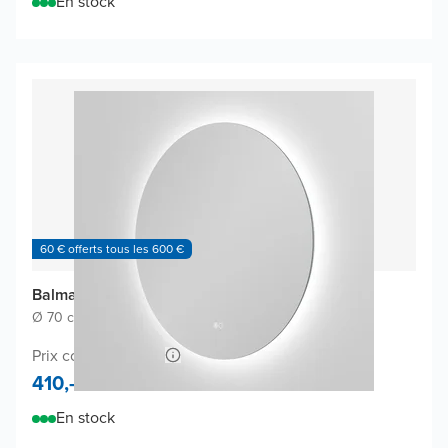
En stock
60 € offerts tous les 600 €
Balmani Giro Touch miroir
Ø 70 cm
|
Miroir sans cadre
|
Rond
Prix conseillé 740,-
410,-
En stock