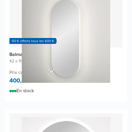
60 € offerts tous les 600 €
Balmani Giro Oval miroir
42 x 110 cm
|
Miroir sans cadre
|
Ovale
Prix conseillé 840,-
400,-
En stock