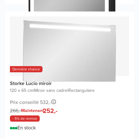
Dernière chance
Storke Lucio miroir
120 x 65 cm
|
Miroir sans cadre
|
Rectangulaire
Prix conseillé 532,-
252,-
266,-
Maintenant
- 5% de remise
En stock