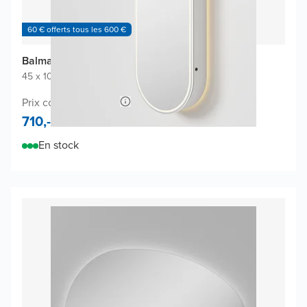
60 € offerts tous les 600 €
Balmani Mara armoire de toilette
45 x 100 cm
|
Blanc mat
|
Ovale
Prix conseillé 1.360,-
710,-
En stock