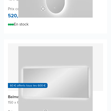
Prix conseillé 840,-
520,-
En stock
60 € offerts tous les 600 €
Balmani Giro miroir
150 x 65 cm
|
Miroir sans cadre
|
Rectangulaire