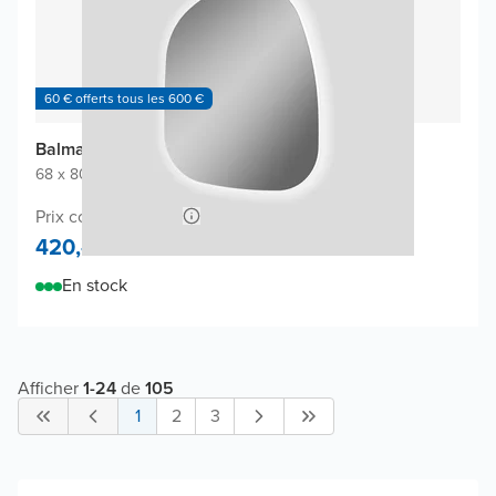
60 € offerts tous les 600 €
Balmani Cloud miroir
68 x 80 cm
|
Miroir sans cadre
|
Organique
Prix conseillé 780,-
420,-
En stock
Afficher
1
-
24
de
105
1
2
3