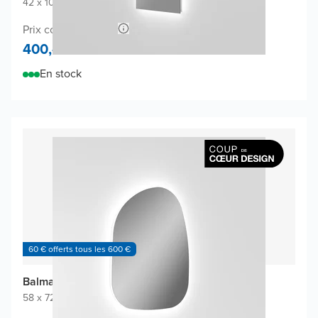
42 x 100 cm
|
Miroir sans cadre
|
Arc en plein cintre
Prix conseillé 840,-
400,-
En stock
60 € offerts tous les 600 €
Balmani Cloud miroir
58 x 72 cm
|
Miroir sans cadre
|
Organique