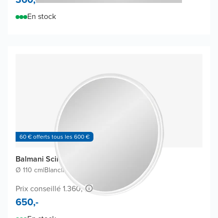
En stock
60 € offerts tous les 600 €
Balmani Scirocco miroir
Ø 110 cm
|
Blanc
|
Rond
Prix conseillé 1.360,-
650,-