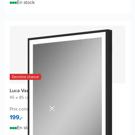
En stock
Dernière chance
Luca Varess Bridge miroir
45 x 85 cm
|
Noir
|
Rectangulaire
Prix conseillé 398,-
199,-
En stock