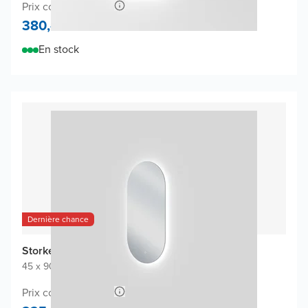
Prix conseillé 700,-
380,-
En stock
Dernière chance
Storke Somma miroir
45 x 90 cm
|
Miroir sans cadre
|
Ovale
Prix conseillé 430,-