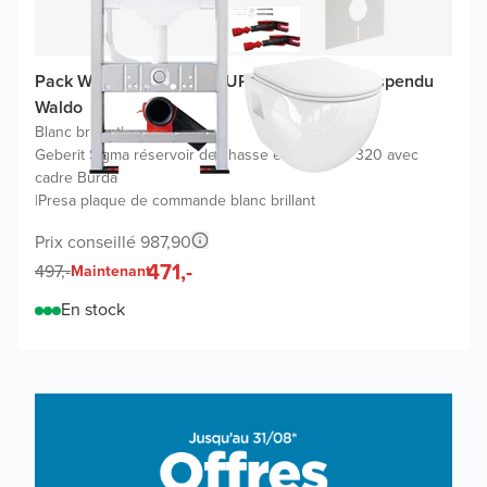
Pack WC promo Geberit UP320 avec WC suspendu
Waldo
Blanc brillant
|
Geberit Sigma réservoir de chasse encastré UP320 avec
cadre Burda
|
Presa plaque de commande blanc brillant
Prix conseillé 987,90
471,-
497,-
Maintenant
En stock