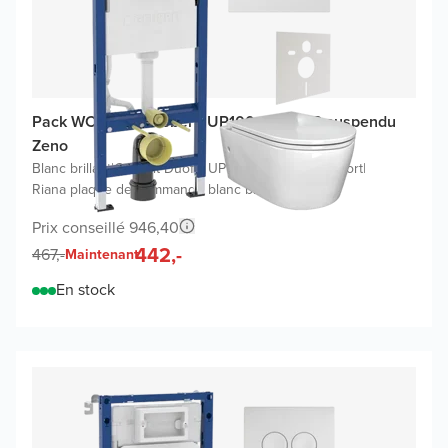
Pack WC promo Geberit UP100 avec WC suspendu
Zeno
Blanc brillant
|
Geberit Duofix UP100 Delta bâti-support
|
Riana plaque de commande blanc brillant
Prix conseillé 946,40
442,-
467,-
Maintenant
En stock