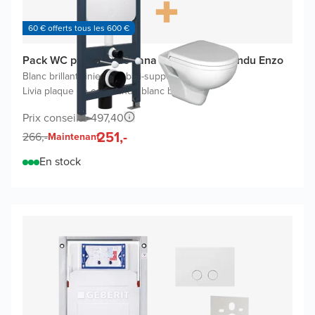
60 € offerts tous les 600 €
Pack WC promo Linie Ilana avec WC suspendu Enzo
Blanc brillant
|
Linie Ilana bâti-support
|
Livia plaque de commande blanc brillant
Prix conseillé 497,40
251,-
266,-
Maintenant
En stock