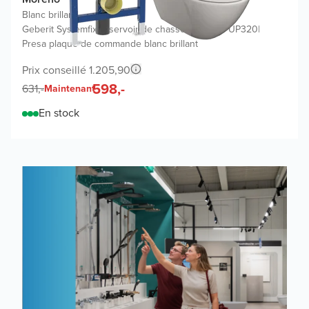
Blanc brillant
|
Geberit Systemfix réservoir de chasse encastré UP320
|
Presa plaque de commande blanc brillant
Prix conseillé 1.205,90
598,-
631,-
Maintenant
En stock