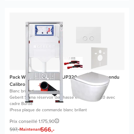
Pack WC promo Geberit UP320 avec WC suspendu
Calibro
Blanc brillant
|
Geberit Sigma réservoir de chasse encastré UP320 avec
cadre Burda
|
Presa plaque de commande blanc brillant
Prix conseillé 1.175,90
566,-
597,-
Maintenant