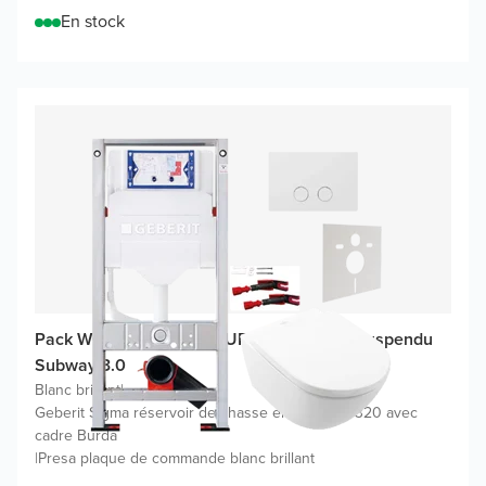
En stock
Pack WC promo Geberit UP320 avec WC suspendu
Subway 3.0
Blanc brillant
|
Geberit Sigma réservoir de chasse encastré UP320 avec
cadre Burda
|
Presa plaque de commande blanc brillant