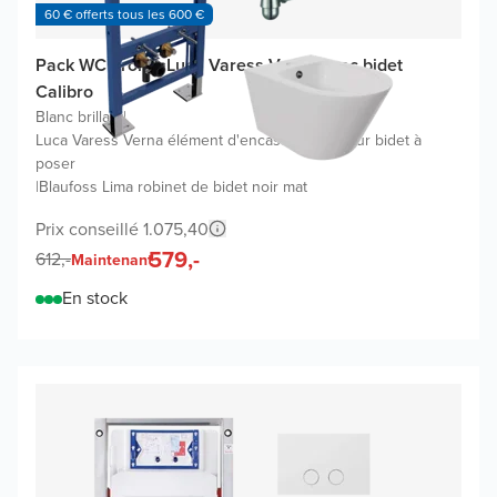
60 € offerts tous les 600 €
Pack WC promo Luca Varess Verna avec bidet
Calibro
Blanc brillant
|
Luca Varess Verna élément d'encastrement pour bidet à
poser
|
Blaufoss Lima robinet de bidet noir mat
Prix conseillé 1.075,40
579,-
612,-
Maintenant
En stock