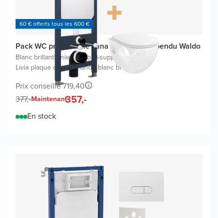
60 € offerts tous les 600 €
Pack WC promo Linie Ilana avec WC suspendu Waldo
Blanc brillant
|
Linie Ilana bâti-support
|
Livia plaque de commande blanc brillant
Prix conseillé 719,40
357,-
377,-
Maintenant
En stock