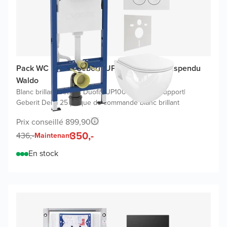
Pack WC promo Geberit UP100 avec WC suspendu
Waldo
Blanc brillant
|
Geberit Duofix UP100 Delta bâti-support
|
Geberit Delta 25 plaque de commande blanc brillant
Prix conseillé 899,90
350,-
436,-
Maintenant
En stock