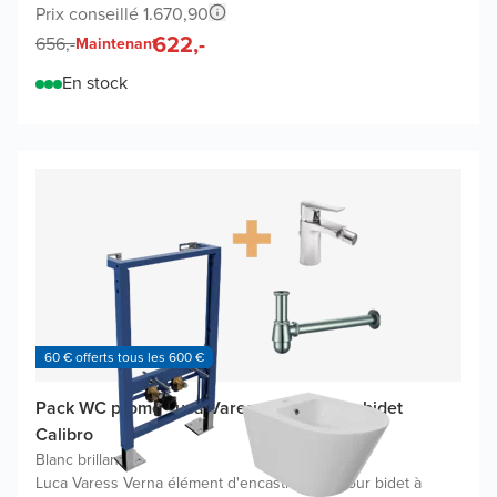
Prix conseillé 1.670,90
622,-
656,-
Maintenant
En stock
60 € offerts tous les 600 €
Pack WC promo Luca Varess Verna avec bidet
Calibro
Blanc brillant
|
Luca Varess Verna élément d'encastrement pour bidet à