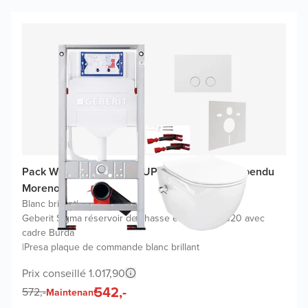
Pack WC promo Geberit UP320 avec WC suspendu
Moreno
Blanc brillant
|
Geberit Sigma réservoir de chasse encastré UP320 avec
cadre Burda
|
Presa plaque de commande blanc brillant
Prix conseillé 1.017,90
542,-
572,-
Maintenant