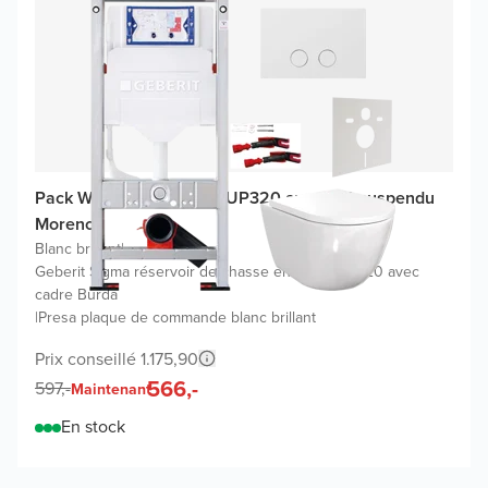
Pack WC promo Geberit UP320 avec WC suspendu
Moreno
Blanc brillant
|
Geberit Sigma réservoir de chasse encastré UP320 avec
cadre Burda
|
Presa plaque de commande blanc brillant
Prix conseillé 1.175,90
566,-
597,-
Maintenant
En stock