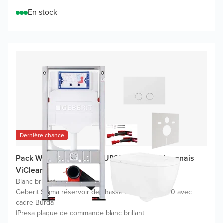
En stock
Dernière chance
Pack WC promo Geberit UP320 avec WC japonais
ViClean
Blanc brillant
|
Geberit Sigma réservoir de chasse encastré UP320 avec
cadre Burda
|
Presa plaque de commande blanc brillant