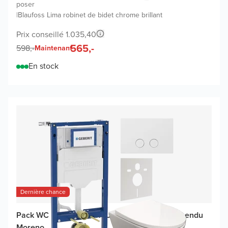
poser
|
Blaufoss Lima robinet de bidet chrome brillant
Prix conseillé 1.035,40
565,-
598,-
Maintenant
En stock
Dernière chance
Pack WC promo Geberit UP320 avec WC suspendu
Moreno