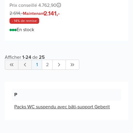
Prix conseillé 4.762,90
2.141,-
2.614,-
Maintenant
- 14% de remise
En stock
Afficher
1
-
24
de
25
1
2
P
Packs WC suspendu avec bâti-support Geberit