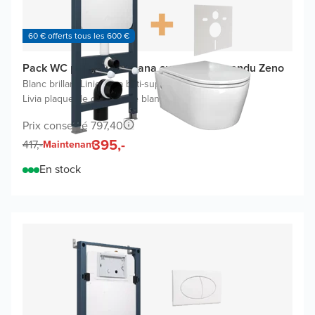
60 € offerts tous les 600 €
Pack WC promo Linie Ilana avec WC suspendu Zeno
Blanc brillant
|
Linie Ilana bâti-support
|
Livia plaque de commande blanc brillant
Prix conseillé 797,40
395,-
417,-
Maintenant
En stock