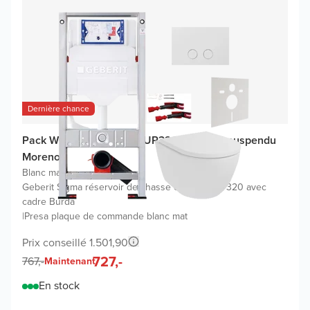
Dernière chance
Pack WC promo Geberit UP320 avec WC suspendu
Moreno
Blanc mat
|
Geberit Sigma réservoir de chasse encastré UP320 avec
cadre Burda
|
Presa plaque de commande blanc mat
Prix conseillé 1.501,90
727,-
767,-
Maintenant
En stock