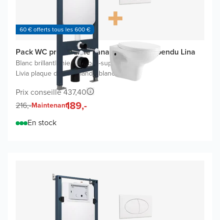
60 € offerts tous les 600 €
Pack WC promo Linie Ilana avec WC suspendu Lina
Blanc brillant
|
Linie Ilana bâti-support
|
Livia plaque de commande blanc brillant
Prix conseillé 437,40
189,-
216,-
Maintenant
En stock