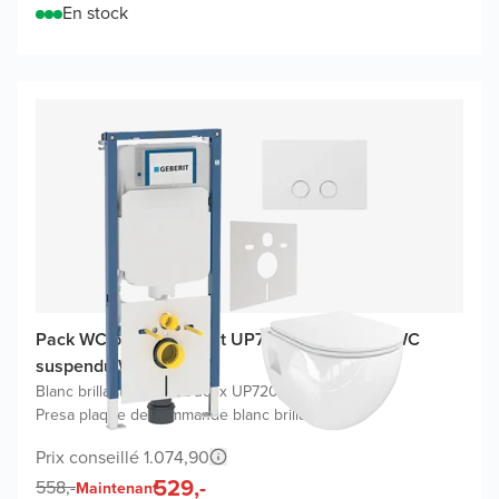
En stock
Pack WC promo Geberit UP720 (2025) avec WC
suspendu Waldo
Blanc brillant
|
Geberit Duofix UP720 bâti-support
|
Presa plaque de commande blanc brillant
Prix conseillé 1.074,90
529,-
558,-
Maintenant