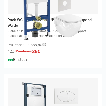
Pack WC promo Geberit UP100 avec WC suspendu
Waldo
Blanc brillant
|
Geberit Duofix UP100 Delta bâti-support
|
Riana plaque de commande blanc brillant
Prix conseillé 868,40
350,-
427,-
Maintenant
En stock