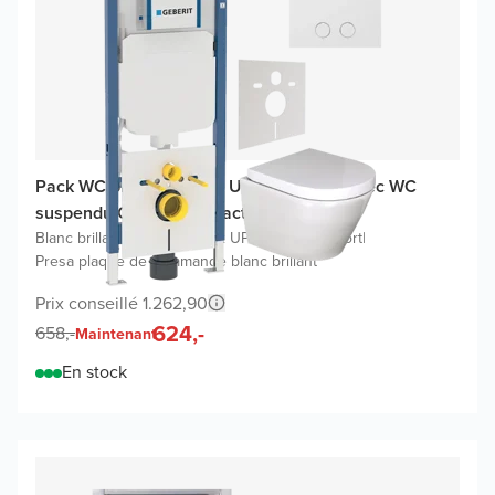
Pack WC promo Geberit UP720 (2025) avec WC
suspendu Calibro compact
Blanc brillant
|
Geberit Duofix UP720 bâti-support
|
Presa plaque de commande blanc brillant
Prix conseillé 1.262,90
624,-
658,-
Maintenant
En stock