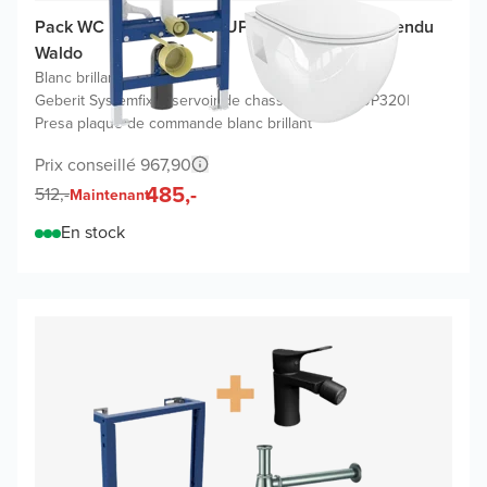
Pack WC promo Geberit UP320 avec WC suspendu
Waldo
Blanc brillant
|
Geberit Systemfix réservoir de chasse encastré UP320
|
Presa plaque de commande blanc brillant
Prix conseillé 967,90
485,-
512,-
Maintenant
En stock