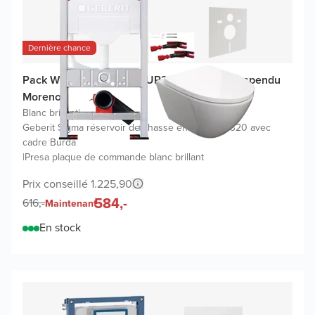
Dernière chance
Pack WC promo Geberit UP320 avec WC suspendu
Moreno
Blanc brillant
|
Geberit Sigma réservoir de chasse encastré UP320 avec
cadre Burda
|
Presa plaque de commande blanc brillant
Prix conseillé 1.225,90
584,-
616,-
Maintenant
En stock