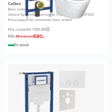
Calibro
Blanc brillant
|
Geberit Systemfix réservoir de chasse encastré UP320
|
Presa plaque de commande blanc brillant
Prix conseillé 1.155,90
580,-
612,-
Maintenant
En stock