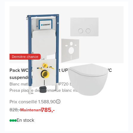
Dernière chance
Pack WC promo Geberit UP720 (2025) avec WC
suspendu Moreno
Blanc mat
|
Geberit Duofix UP720 bâti-support
|
Presa plaque de commande blanc mat
Prix conseillé 1.588,90
785,-
828,-
Maintenant
En stock