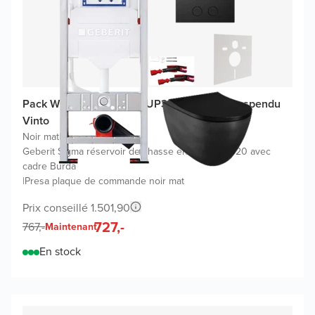
Pack WC promo Geberit UP320 avec WC suspendu
Vinto
Noir mat
|
Geberit Sigma réservoir de chasse encastré UP320 avec
cadre Burda
|
Presa plaque de commande noir mat
Prix conseillé 1.501,90
727,-
767,-
Maintenant
En stock