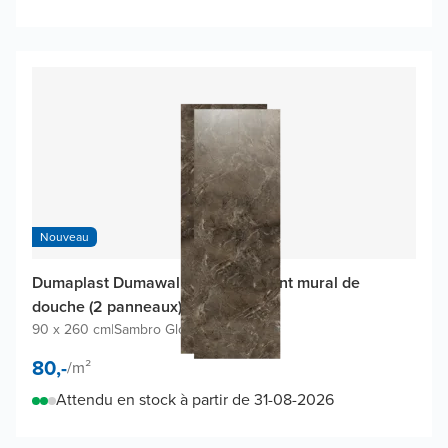
Nouveau
Dumaplast Dumawall XL revêtement mural de
douche (2 panneaux)
90 x 260 cm
|
Sambro Gloss
|
PVC
80,-
/
m²
Attendu en stock à partir de 31-08-2026