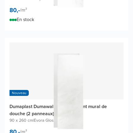
80,-
/
m²
En stock
Nouveau
Dumaplast Dumawall XL revêtement mural de
douche (2 panneaux)
90 x 260 cm
|
Evora Gloss
|
PVC
80,-
/
m²