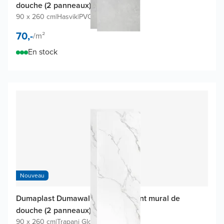
douche (2 panneaux)
90 x 260 cm
|
Hasvik
|
PVC
70,-
/
m²
En stock
Nouveau
Dumaplast Dumawall XL revêtement mural de
douche (2 panneaux)
90 x 260 cm
|
Trapani Gloss
|
PVC