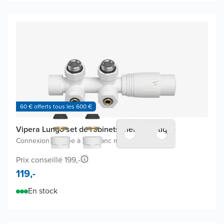
60 € offerts tous les 600 €
Vipera Lungo set de robinets thermostatique
Connexion coudée à 90°
|
Blanc mat
Prix conseillé 199,-
119,-
En stock