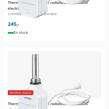
Thermostat Vipera pour radiateur à serviettes
électrique
1.000W
|
Blanc mat
|
Programmable
245,-
En stock
Dernière chance
Thermostat Vipera pour radiateur à serviettes