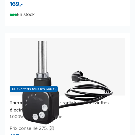
169,-
En stock
60 € offerts tous les 600 €
Thermostat Vipera pour radiateur à serviettes
électrique
1.000W
|
Noir Mat
|
Analogique
Prix conseillé 275,-