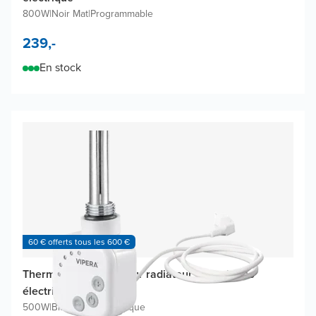
800W
|
Noir Mat
|
Programmable
239,-
En stock
60 € offerts tous les 600 €
Thermostat Vipera pour radiateur à serviettes
électrique
500W
|
Blanc mat
|
Analogique