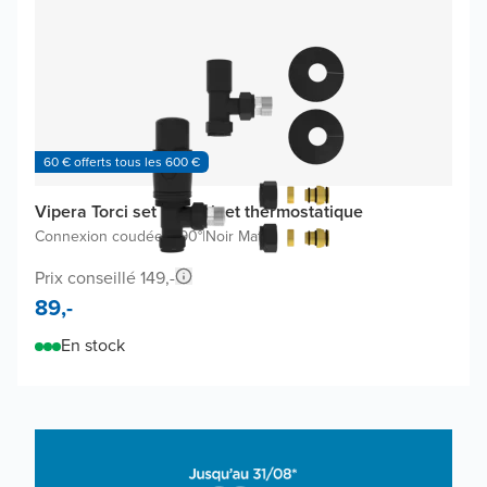
60 € offerts tous les 600 €
Vipera Torci set de robinet thermostatique
Connexion coudée à 90°
|
Noir Mat
Prix conseillé 149,-
89,-
En stock