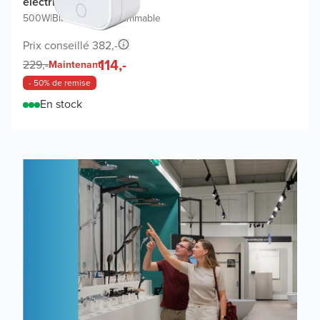
électrique
500W
|
Blanc mat
|
Programmable
Prix conseillé 382,-
114,-
229,-
Maintenant
- 50% de remise
En stock