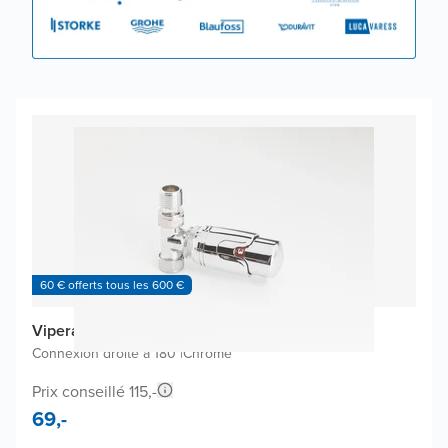
60 € offerts tous les 600 €
Vipera Frenti set de robinets thermostatique
Connexion droite à 180°
|
Chrome
Prix conseillé 115,-
69,-