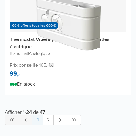
60 € offerts tous les 600 €
Thermostat Vipera pour radiateur à serviettes
électrique
Blanc mat
|
Analogique
Prix conseillé 165,-
99,-
En stock
Afficher
1
-
24
de
47
1
2