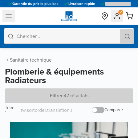
Garantie du prix le plus bas
Livraison rapide
general.navigation.toggle_menu.label
Sanitaire technique
Plomberie & équipements
Radiateurs
Filtrer 47 résultats
Trier
Comparer
: