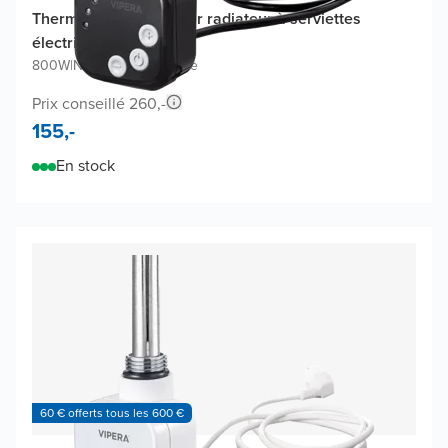
Thermostat Vipera pour radiateur à serviettes
électrique
800W
|
Noir Mat
|
Analogique
Prix conseillé 260,-
155,-
En stock
60 € offerts tous les 600 €