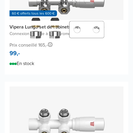
60 € offerts tous les 600 €
Vipera Lungo set de robinets thermostatique
Connexion coudée à 90°
|
Chrome
Prix conseillé 165,-
99,-
En stock