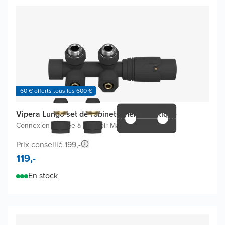
60 € offerts tous les 600 €
Vipera Lungo set de robinets thermostatique
Connexion coudée à 90°
|
Noir Mat
Prix conseillé 199,-
119,-
En stock