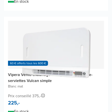
En stock
60 € offerts tous les 600 €
Vipera Vento chauffage à air pulsé pour sèche-
serviettes Vulcan simple
Blanc mat
Prix conseillé 375,-
225,-
En stock