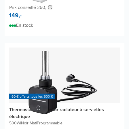
Prix conseillé 250,-
149,-
En stock
60 € offerts tous les 600 €
Thermostat Vipera pour radiateur à serviettes
électrique
500W
|
Noir Mat
|
Programmable