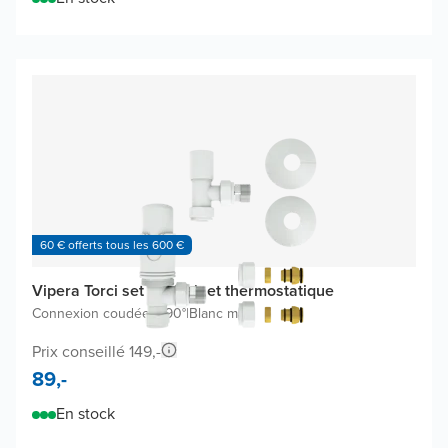
60 € offerts tous les 600 €
Vipera Torci set de robinet thermostatique
Connexion coudée à 90°
|
Blanc mat
Prix conseillé 149,-
89,-
En stock