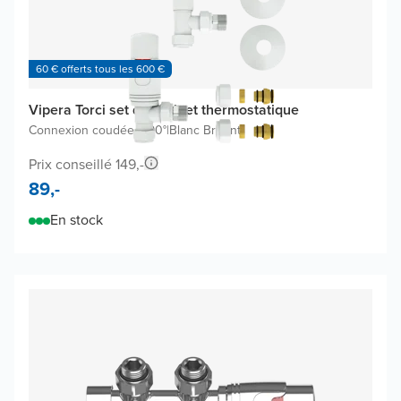
60 € offerts tous les 600 €
Vipera Torci set de robinet thermostatique
Connexion coudée à 90°
|
Blanc Brillant
Prix conseillé 149,-
89,-
En stock