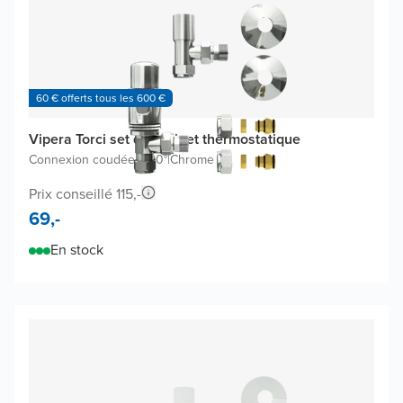
60 € offerts tous les 600 €
Vipera Torci set de robinet thermostatique
Connexion coudée à 90°
|
Chrome
Prix conseillé 115,-
69,-
En stock