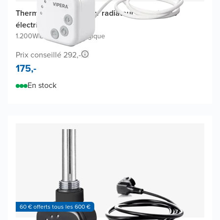
Thermostat Vipera pour radiateur à serviettes
électrique
1.200W
|
Blanc mat
|
Analogique
Prix conseillé 292,-
175,-
En stock
60 € offerts tous les 600 €