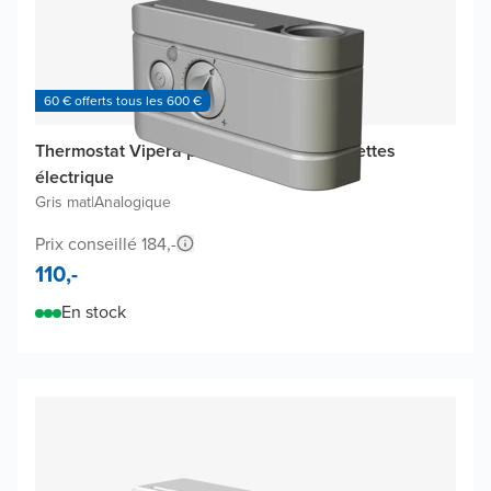
60 € offerts tous les 600 €
Thermostat Vipera pour radiateur à serviettes
électrique
Gris mat
|
Analogique
Prix conseillé 184,-
110,-
En stock