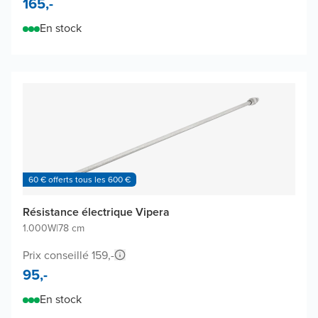
165,-
En stock
60 € offerts tous les 600 €
Résistance électrique Vipera
1.000W
|
78 cm
Prix conseillé 159,-
95,-
En stock