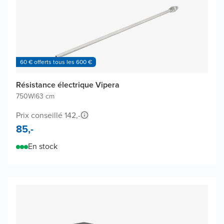
60 € offerts tous les 600 €
Résistance électrique Vipera
750W
|
63 cm
Prix conseillé 142,-
85,-
En stock