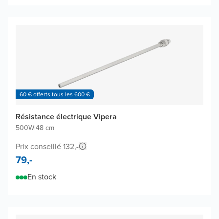
60 € offerts tous les 600 €
Résistance électrique Vipera
500W
|
48 cm
Prix conseillé 132,-
79,-
En stock