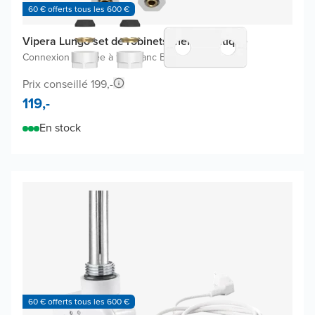
60 € offerts tous les 600 €
Vipera Lungo set de robinets thermostatique
Connexion coudée à 90°
|
Blanc Brillant
Prix conseillé 199,-
119,-
En stock
60 € offerts tous les 600 €