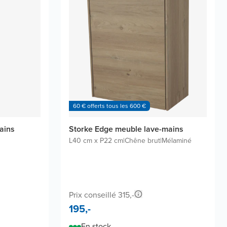
60 € offerts tous les 600 €
ains
Storke Edge meuble lave-mains
L40 cm x P22 cm
|
Chêne brut
|
Mélaminé
Prix conseillé 315,-
195,-
En stock