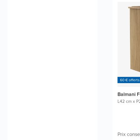
60 € offerts
Balmani F
L42 cm x P
Prix conse