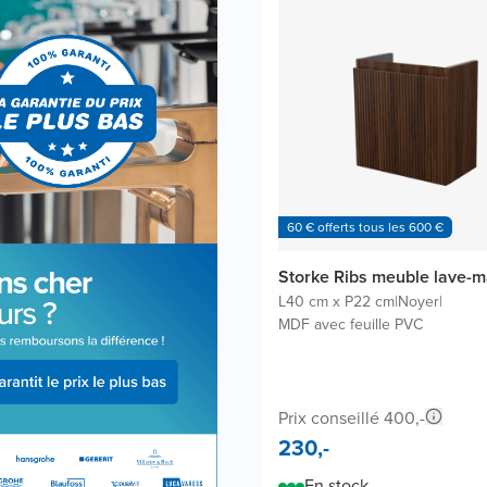
60 € offerts tous les 600 €
Storke Ribs meuble lave-m
L40 cm x P22 cm
|
Noyer
|
MDF avec feuille PVC
Prix conseillé 400,-
230,-
En stock