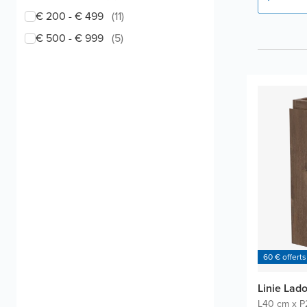
€ 200 - € 499
(
11
)
€ 500 - € 999
(
5
)
60 € offerts
Linie Lad
L40 cm x P