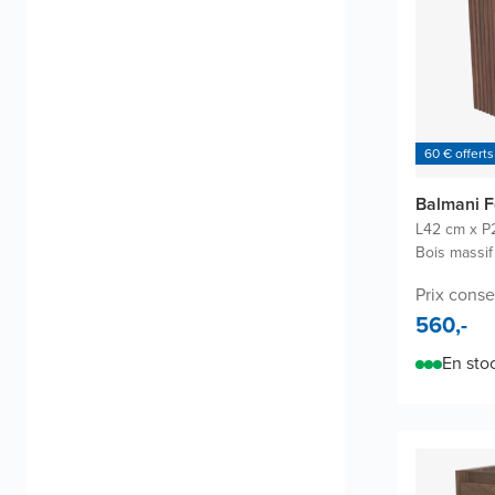
60 € offerts
Balmani F
L42 cm x P
Bois massif
Prix consei
560,-
En sto