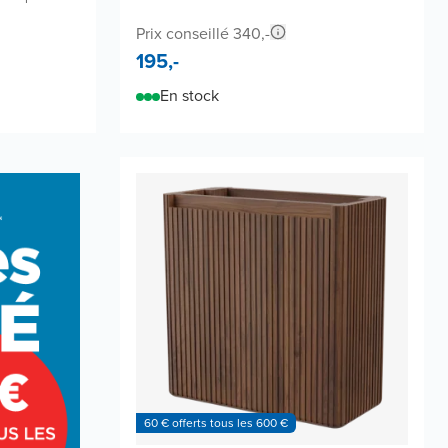
Prix conseillé 340,-
195,-
En stock
60 € offerts tous les 600 €