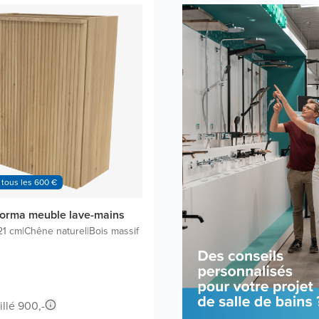
 tous les 600 €
orma meuble lave-mains
21 cm
|
Chêne naturel
|
Bois massif
illé 900,-