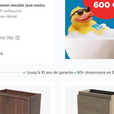
Lemon meuble lave-mains
21 cm
|
Gauche
|
êne naturel
illé 760,-
ck
Jusqu'à 10 ans de garantie
60+ showrooms en 