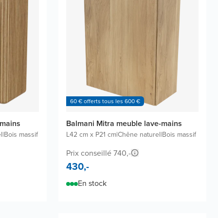
60 € offerts tous les 600 €
-mains
Balmani Mitra meuble lave-mains
l
|
Bois massif
L42 cm x P21 cm
|
Chêne naturel
|
Bois massif
Prix conseillé 740,-
430,-
En stock