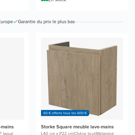
Europe
Garantie du prix le plus bas
60 € offerts tous les 600 €
-mains
Storke Square meuble lave-mains
 laqué
L40 cm x P22 cm
|
Chêne brut
|
Mélaminé