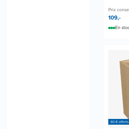
Prix conse
109,-
En sto
60 € offerts