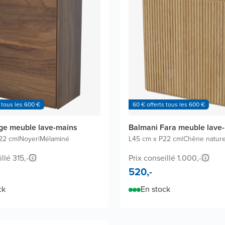
 tous les 600 €
60 € offerts tous les 600 €
ge meuble lave-mains
Balmani Fara meuble lave
22 cm
|
Noyer
|
Mélaminé
L45 cm x P22 cm
|
Chêne nature
llé 315,-
Prix conseillé 1.000,-
520,-
ck
En stock