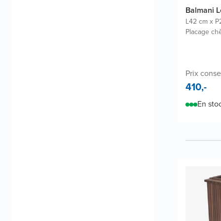
Balmani 
L42 cm x P
Placage ch
Prix conse
410,-
En sto