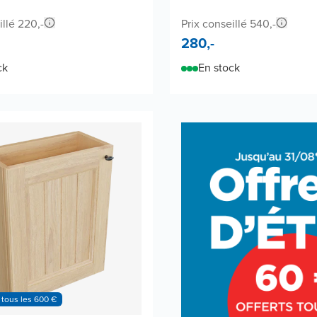
illé 220,-
Prix conseillé 540,-
280,-
ck
En stock
 tous les 600 €