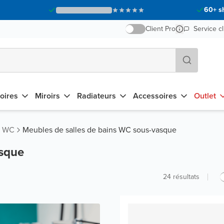
60+ s
Client Pro
Service cl
oires
Miroirs
Radiateurs
Accessoires
Outlet
s WC
Meubles de salles de bains WC sous-vasque
asque
24
résultats