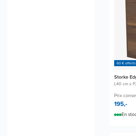
60 € offerts
Storke Ed
L40 cm x P
Prix consei
195,-
En sto