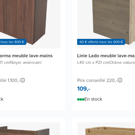
 tous les 600 €
60 € offerts tous les 600 €
orma meuble lave-mains
Linie Lado meuble lave-ma
21 cm
|
Noyer américain
|
L40 cm x P21 cm
|
Chêne nature
llé 1.100,-
Prix conseillé 220,-
109,-
ck
En stock