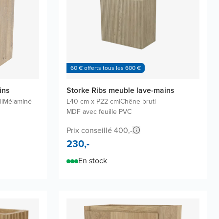
60 € offerts tous les 600 €
ins
Storke Ribs meuble lave-mains
l
|
Mélaminé
L40 cm x P22 cm
|
Chêne brut
|
MDF avec feuille PVC
Prix conseillé 400,-
230,-
En stock