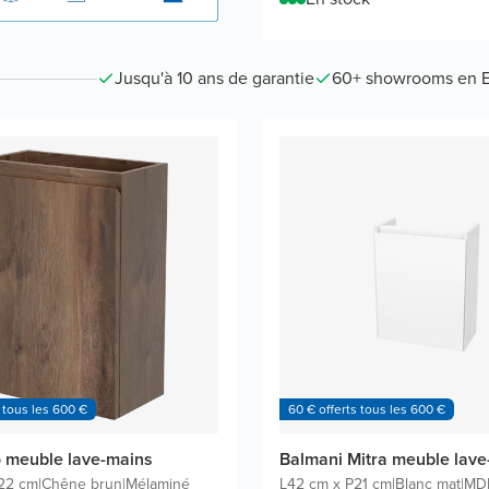
Jusqu'à 10 ans de garantie
60+ showrooms en 
 tous les 600 €
60 € offerts tous les 600 €
o meuble lave-mains
Balmani Mitra meuble lave
22 cm
|
Chêne brun
|
Mélaminé
L42 cm x P21 cm
|
Blanc mat
|
MDF