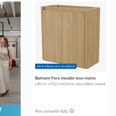
60 € offerts tous les 600 €
Balmani Fara meuble lave-mains
L45 cm x P22 cm
|
Chêne naturel
|
Bois massif
Prix conseillé 920,-