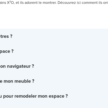
ains X²O, et ils adorent le montrer. Découvrez ici comment ils o
tres ?
pace ?
mon navigateur ?
de mon meuble ?
u pour remodeler mon espace ?