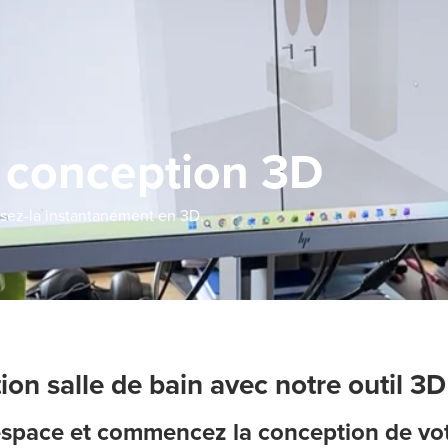
conception 3D
isez-la instantanément en 3D.
on salle de bain avec notre outil 3D
space et commencez la conception de vot