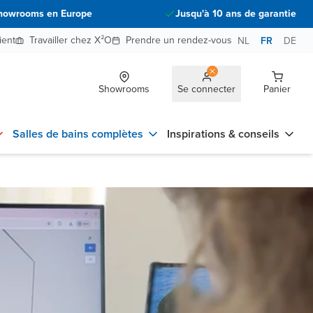
howrooms en Europe
Jusqu'à 10 ans de garantie
ient
Travailler chez X²O
Prendre un rendez-vous
NL
FR
DE
Showrooms
Se connecter
Panier
Salles de bains complètes
Inspirations & conseils