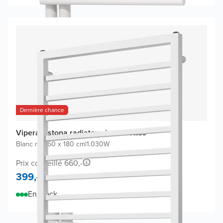
Dernière chance
Vipera Listona radiateur à serviettes
Blanc mat
|
60 x 180 cm
|
1.030W
Prix conseillé 660,-
399,-
En stock