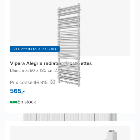
60 € offerts tous les 600 €
Vipera Alegria radiateur à serviettes
Blanc mat
|
60 x 180 cm
|
2.010W
Prix conseillé 915,-
565,-
En stock