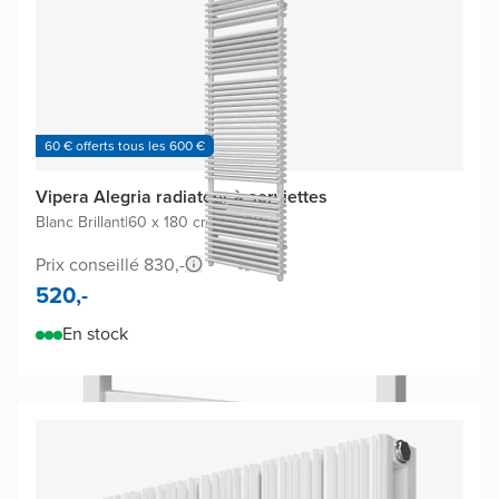
60 € offerts tous les 600 €
Vipera Alegria radiateur à serviettes
Blanc Brillant
|
60 x 180 cm
|
2.010W
Prix conseillé 830,-
520,-
En stock