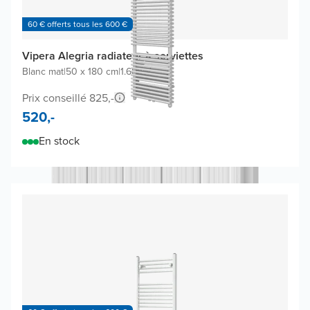
60 € offerts tous les 600 €
Vipera Alegria radiateur à serviettes
Blanc mat
|
50 x 180 cm
|
1.688W
Prix conseillé 825,-
520,-
En stock