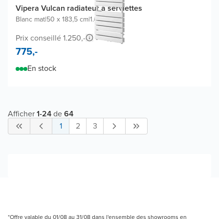
Vipera Vulcan radiateur à serviettes
Blanc mat
|
50 x 183,5 cm
|
1.608W
Prix conseillé 1.250,-
775,-
En stock
Afficher
1
-
24
de
64
1
2
3
*Offre valable du 01/08 au 31/08 dans l'ensemble des showrooms en