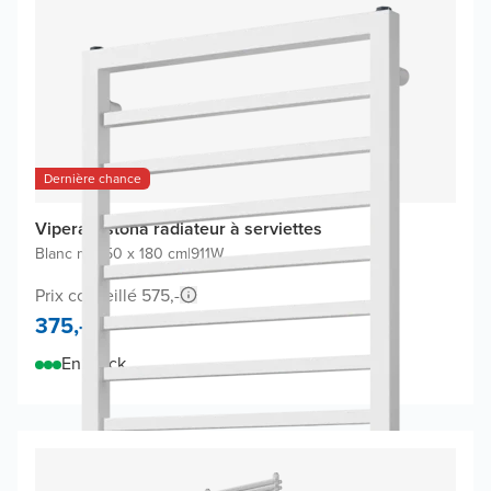
Dernière chance
Vipera Listona radiateur à serviettes
Blanc mat
|
50 x 180 cm
|
911W
Prix conseillé 575,-
375,-
En stock