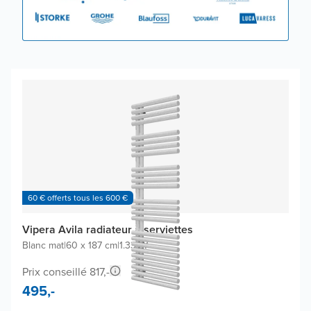
60 € offerts tous les 600 €
Vipera Avila radiateur à serviettes
Blanc mat
|
60 x 187 cm
|
1.331W
Prix conseillé 817,-
495,-