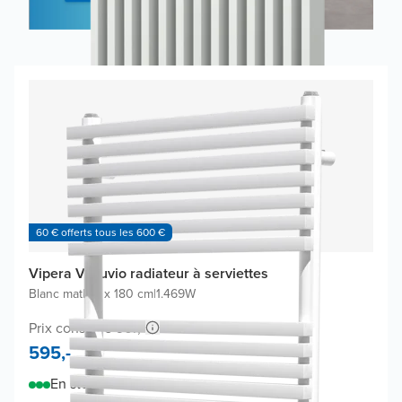
60 € offerts tous les 600 €
Vipera Vesuvio radiateur à serviettes
Blanc mat
|
60 x 180 cm
|
1.469W
Prix conseillé 967,-
595,-
En stock