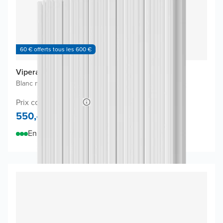
60 € offerts tous les 600 €
Vipera Mares radiateur design
Blanc mat
|
47 x 180 cm
|
1.821W
Prix conseillé 850,-
550,-
En stock