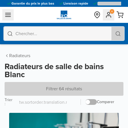
Garantie du prix le plus bas
Livraison rapide
general.navigation.toggle_menu.label
Radiateurs
Radiateurs de salle de bains
Blanc
Filtrer 64 résultats
Trier
Comparer
: