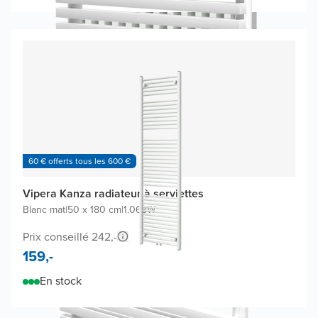
60 € offerts tous les 600 €
Vipera Kanza radiateur à serviettes
Blanc mat
|
50 x 180 cm
|
1.068W
Prix conseillé 242,-
159,-
En stock