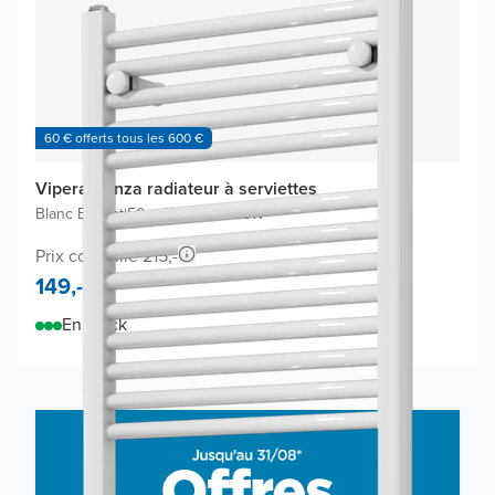
60 € offerts tous les 600 €
Vipera Kanza radiateur à serviettes
Blanc Brillant
|
50 x 180 cm
|
1.068W
Prix conseillé 215,-
149,-
En stock