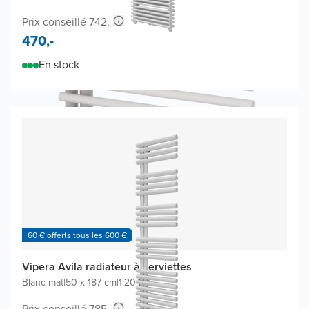
Prix conseillé 742,-
470,-
En stock
60 € offerts tous les 600 €
Vipera Avila radiateur à serviettes
Blanc mat
|
50 x 187 cm
|
1.204W
Prix conseillé 785,-