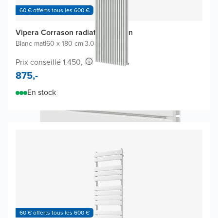
60 € offerts tous les 600 €
Vipera Corrason radiateur design
Blanc mat
|
60 x 180 cm
|
3.081W
Prix conseillé 1.450,-
875,-
En stock
60 € offerts tous les 600 €