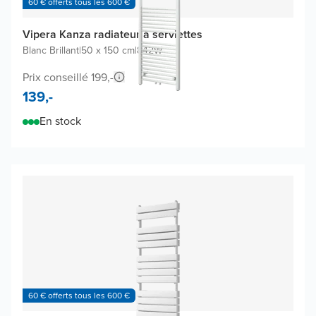
60 € offerts tous les 600 €
Vipera Kanza radiateur à serviettes
Blanc Brillant
|
50 x 150 cm
|
842W
Prix conseillé 199,-
139,-
En stock
60 € offerts tous les 600 €