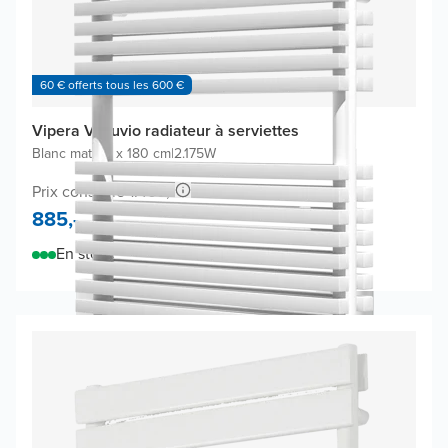
60 € offerts tous les 600 €
Vipera Vesuvio radiateur à serviettes
Blanc mat
|
60 x 180 cm
|
2.175W
Prix conseillé 1.460,-
885,-
En stock