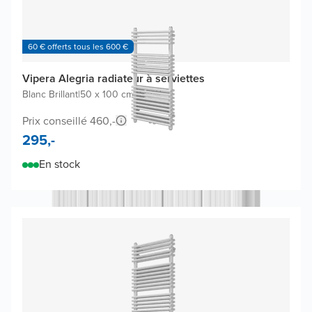
60 € offerts tous les 600 €
Vipera Alegria radiateur à serviettes
Blanc Brillant
|
50 x 100 cm
|
929W
Prix conseillé 460,-
295,-
En stock