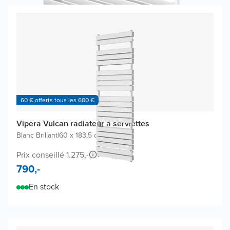
60 € offerts tous les 600 €
Vipera Vulcan radiateur à serviettes
Blanc Brillant
|
60 x 183,5 cm
|
1.866W
Prix conseillé 1.275,-
790,-
En stock