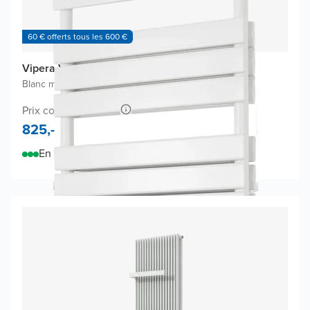
60 € offerts tous les 600 €
Vipera Vulcan radiateur à serviettes
Blanc mat
|
60 x 183,5 cm
|
1.866W
Prix conseillé 1.335,-
825,-
En stock