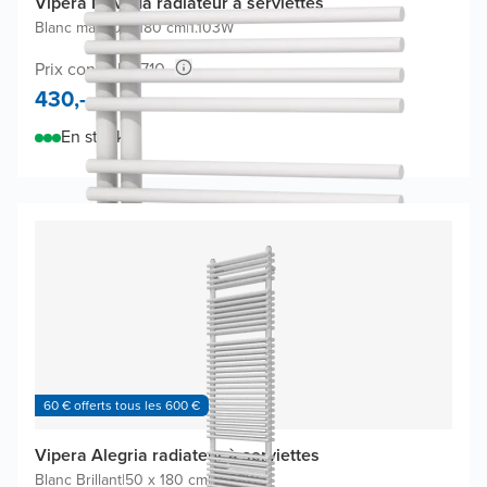
Vipera Nevada radiateur à serviettes
Blanc mat
|
60 x 180 cm
|
1.103W
Prix conseillé 710,-
430,-
En stock
60 € offerts tous les 600 €
Vipera Alegria radiateur à serviettes
Blanc Brillant
|
50 x 180 cm
|
1.688W