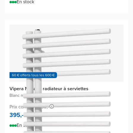
En stock
60 € offerts tous les 600 €
Vipera Nevada radiateur à serviettes
Blanc mat
|
50 x 180 cm
|
934W
Prix conseillé 660,-
395,-
En stock