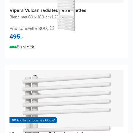
Vipera Vulcan radiateur à serviettes
Blanc mat
|
60 x 180 cm
|
1.252W
Prix conseillé 800,-
495,-
En stock
60 € offerts tous les 600 €