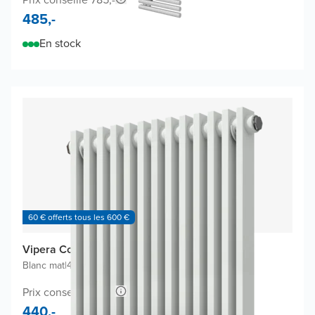
485,-
En stock
60 € offerts tous les 600 €
Vipera Corrason radiateur design
Blanc mat
|
40 x 180 cm
|
1.212W
Prix conseillé 735,-
440,-