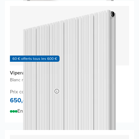
60 € offerts tous les 600 €
Vipera Mares radiateur design
Blanc mat
|
56,5 x 180 cm
|
2.159W
Prix conseillé 1.042,-
650,-
En stock