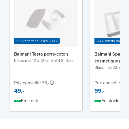
60 € offerts tous les 600 €
60 € offerts tous les
Balmani Testa porte-coton
Balmani Spazio 
Blanc mat
|
12 x 12 cm
|
Solid Surface
cosmétiques
Blanc mat
|
32 x 22 
Prix conseillé 75,-
Prix conseillé 175
49,-
99,-
En stock
En stock