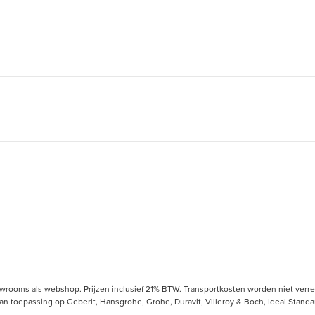
owrooms als webshop. Prijzen inclusief 21% BTW. Transportkosten worden niet verrek
toepassing op Geberit, Hansgrohe, Grohe, Duravit, Villeroy & Boch, Ideal Standard