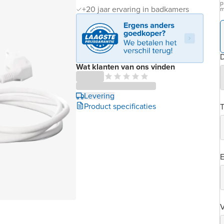
p
+20 jaar ervaring in badkamers
m
D
Wat klanten van ons vinden
Levering
Product specificaties
T
E