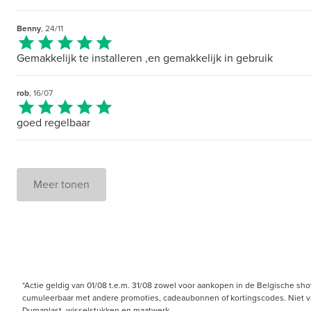
Benny
, 24/11
Gemakkelijk te installeren ,en gemakkelijk in gebruik
rob
, 16/07
goed regelbaar
Meer tonen
*Actie geldig van 01/08 t.e.m. 31/08 zowel voor aankopen in de Belgische sh
cumuleerbaar met andere promoties, cadeaubonnen of kortingscodes. Niet van 
Dumaplast, wisselstukken en maatwerk.