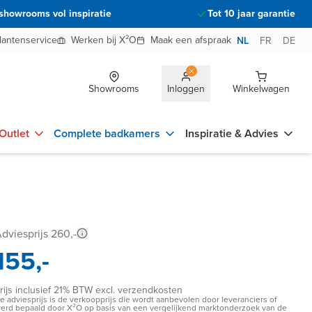
showrooms vol inspiratie
Tot 10 jaar garantie
lantenservice
Werken bij X²O
Maak een afspraak
NL
FR
DE
Showrooms
Inloggen
Winkelwagen
Outlet
Complete badkamers
Inspiratie & Advies
dviesprijs 260,-
155,-
rijs inclusief 21% BTW excl. verzendkosten
e adviesprijs is de verkoopprijs die wordt aanbevolen door leveranciers of
erd bepaald door X²O op basis van een vergelijkend marktonderzoek van de