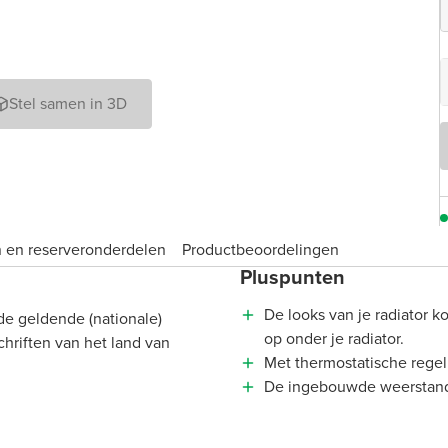
Stel samen in 3D
 en reserveronderdelen
Product­beoordelingen
Pluspunten
De looks van je radiator k
de geldende (nationale)
op onder je radiator.
chriften van het land van
Met thermostatische rege
De ingebouwde weerstand z