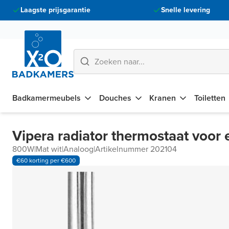
Laagste prijsgarantie
Snelle levering
Badkamermeubels
Douches
Kranen
Toiletten
Vipera radiator thermostaat voor 
800W
|
Mat wit
|
Analoog
|
Artikelnummer 202104
€60 korting per €600