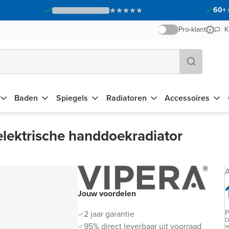
60+ 
Pro-klant
K
Baden
Spiegels
Radiatoren
Accessoires
elektrische handdoekradiator
A
Jouw voordelen
P
2 jaar garantie
D
95% direct leverbaar uit voorraad
w