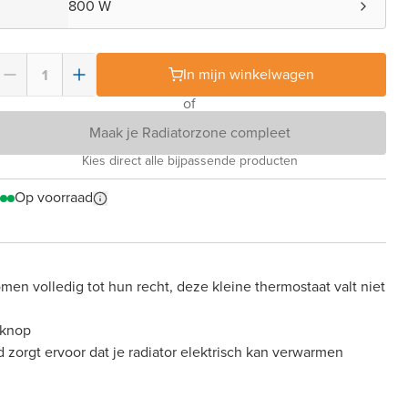
800 W
In mijn winkelwagen
of
Maak je Radiatorzone compleet
Kies direct alle bijpassende producten
Op voorraad
omen volledig tot hun recht, deze kleine thermostaat valt niet
lknop
orgt ervoor dat je radiator elektrisch kan verwarmen