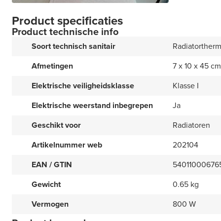
Product specificaties
Product technische info
Soort technisch sanitair
Radiatortherm
Afmetingen
7 x 10 x 45 cm
Elektrische veiligheidsklasse
Klasse I
Elektrische weerstand inbegrepen
Ja
Geschikt voor
Radiatoren
Artikelnummer web
202104
EAN / GTIN
54011000676
Gewicht
0.65 kg
Vermogen
800 W