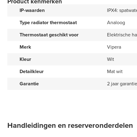
Product kenmerken
IP-waarden
IPX4: spatwat
Type radiator thermostaat
Analoog
Thermostaat geschikt voor
Elektrische h
Merk
Vipera
Kleur
Wit
Detailkleur
Mat wit
Garantie
2 jaar garanti
Handleidingen en reserveronderdelen