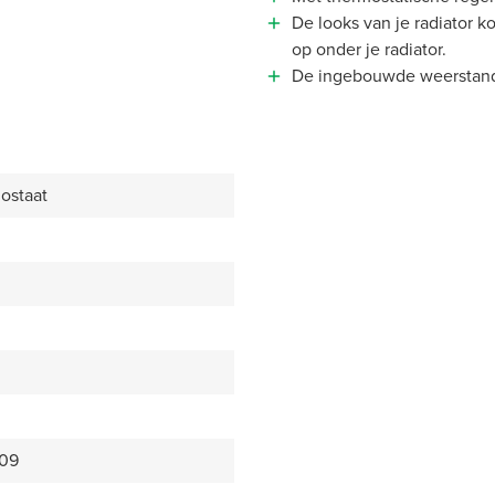
De looks van je radiator k
op onder je radiator.
De ingebouwde weerstand z
ostaat
09