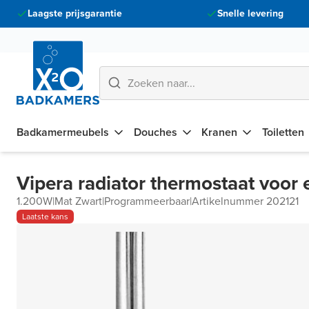
Laagste prijsgarantie
Snelle levering
Badkamermeubels
Douches
Kranen
Toiletten
Vipera radiator thermostaat voor 
1.200W
|
Mat Zwart
|
Programmeerbaar
|
Artikelnummer 202121
Laatste kans