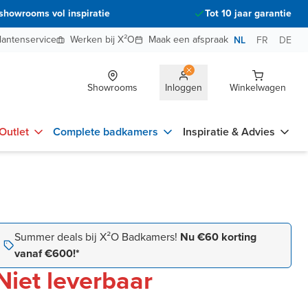
showrooms vol inspiratie
Tot 10 jaar garantie
lantenservice
Werken bij X²O
Maak een afspraak
NL
FR
DE
Showrooms
Inloggen
Winkelwagen
Outlet
Complete badkamers
Inspiratie & Advies
Summer deals bij X²O Badkamers!
Nu €60 korting
vanaf €600!*
Niet leverbaar