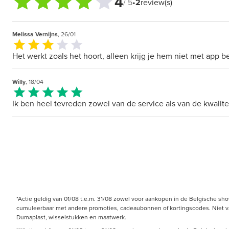
4
/ 5
•
2
review(s)
Melissa Vernijns
, 26/01
Het werkt zoals het hoort, alleen krijg je hem niet met app 
Willy
, 18/04
Ik ben heel tevreden zowel van de service als van de kwalitei
*Actie geldig van 01/08 t.e.m. 31/08 zowel voor aankopen in de Belgische sh
cumuleerbaar met andere promoties, cadeaubonnen of kortingscodes. Niet van 
Dumaplast, wisselstukken en maatwerk.