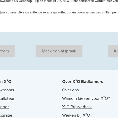
howrooms als webshop. Prijzen inclusief 21% BTW. Transportkosten worden niet verre
 10 jaar commerciële garantie; de exacte garantieduur en voorwaarden verschillen pe
wroom
Maak een afspraak
Kl
an X²O
Over X²O Badkamers
owrooms
Over ons
tallateur
Waarom kiezen voor X²O?
anner
X²O Prijsverhaal
piratie
Werken bij X²O