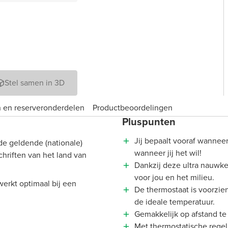
Stel samen in 3D
 en reserveronderdelen
Product­beoordelingen
Pluspunten
Jij bepaalt vooraf wanneer
de geldende (nationale)
wanneer jij het wil!
chriften van het land van
Dankzij deze ultra nauwke
voor jou en het milieu.
werkt optimaal bij een
De thermostaat is voorzien
de ideale temperatuur.
Gemakkelijk op afstand t
Met thermostatische rege