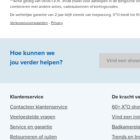
***Actie geldig van 01/05 t.e.m. 31/08 zowel voor aankopen in de Belgische s
combineren met andere acties, cadeaubonnen of kortingscodes.
De wettelijke garantie van 2 jaar blijft steeds van toepassing. X²O biedt tot
Verkoopsvoorwaarden
-
Privacy
Hoe kunnen we
Vind een sho
jou
verder
helpen
?
Klantenservice
De kracht v
Contacteer klantenservice
60+ X²O sh
Veelgestelde vragen
Vind een ins
Service en garantie
Badkamerpl
Retourneren of ruilen
Trends en Ins