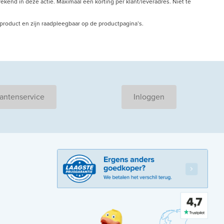
kend in deze actie. Maximaal één korting per klant/leveradres. Niet te
r product en zijn raadpleegbaar op de productpagina’s.
antenservice
Inloggen