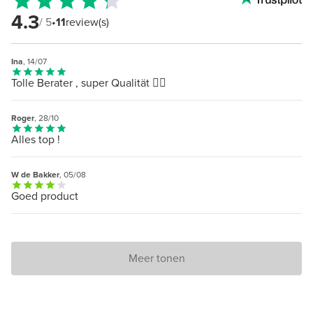
4.3
/ 5
•
11
review(s)
Ina
, 14/07
Tolle Berater , super Qualität 👍🏻
Roger
, 28/10
Alles top !
W de Bakker
, 05/08
Goed product
Meer tonen