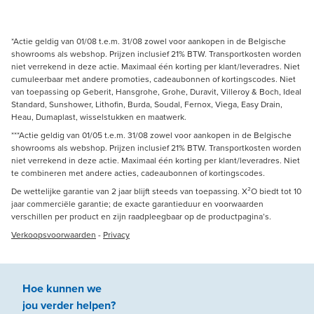
*Actie geldig van 01/08 t.e.m. 31/08 zowel voor aankopen in de Belgische
showrooms als webshop. Prijzen inclusief 21% BTW. Transportkosten worden
niet verrekend in deze actie. Maximaal één korting per klant/leveradres. Niet
cumuleerbaar met andere promoties, cadeaubonnen of kortingscodes. Niet
van toepassing op Geberit, Hansgrohe, Grohe, Duravit, Villeroy & Boch, Ideal
Standard, Sunshower, Lithofin, Burda, Soudal, Fernox, Viega, Easy Drain,
Heau, Dumaplast, wisselstukken en maatwerk.
***Actie geldig van 01/05 t.e.m. 31/08 zowel voor aankopen in de Belgische
showrooms als webshop. Prijzen inclusief 21% BTW. Transportkosten worden
niet verrekend in deze actie. Maximaal één korting per klant/leveradres. Niet
te combineren met andere acties, cadeaubonnen of kortingscodes.
De wettelijke garantie van 2 jaar blijft steeds van toepassing. X²O biedt tot 10
jaar commerciële garantie; de exacte garantieduur en voorwaarden
verschillen per product en zijn raadpleegbaar op de productpagina’s.
Verkoopsvoorwaarden
-
Privacy
Hoe kunnen we
jou
verder
helpen
?