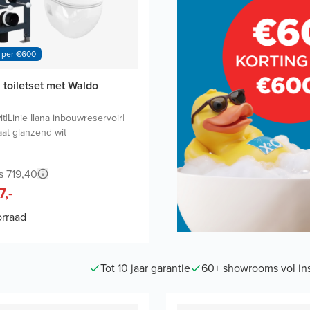
 per €600
a toiletset met Waldo
it
|
Linie Ilana inbouwreservoir
|
aat glanzend wit
s 719,40
7,-
rraad
Tot 10 jaar garantie
60+ showrooms vol ins