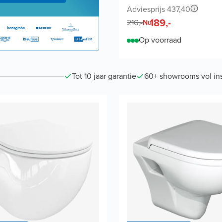
Adviesprijs 437,40
189,-
216,-
Nu
Op voorraad
Tot 10 jaar garantie
60+ showrooms vol ins