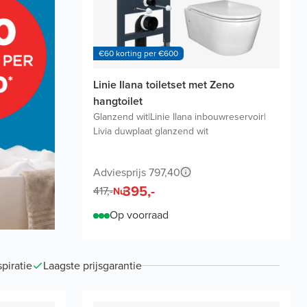
€60 korting per €600
Linie Ilana toiletset met Zeno
hangtoilet
Glanzend wit
|
Linie Ilana inbouwreservoir
|
Livia duwplaat glanzend wit
Adviesprijs 797,40
395,-
417,-
Nu
Op voorraad
piratie
Laagste prijsgarantie