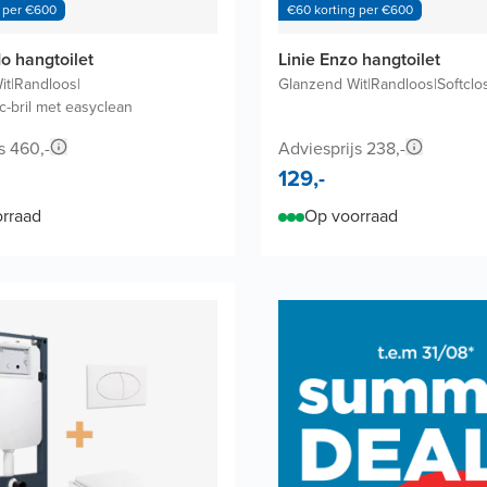
 per €600
€60 korting per €600
o hangtoilet
Linie Enzo hangtoilet
it
|
Randloos
|
Glanzend Wit
|
Randloos
|
Softclo
c-bril met easyclean
s 460,-
Adviesprijs 238,-
129,-
rraad
Op voorraad