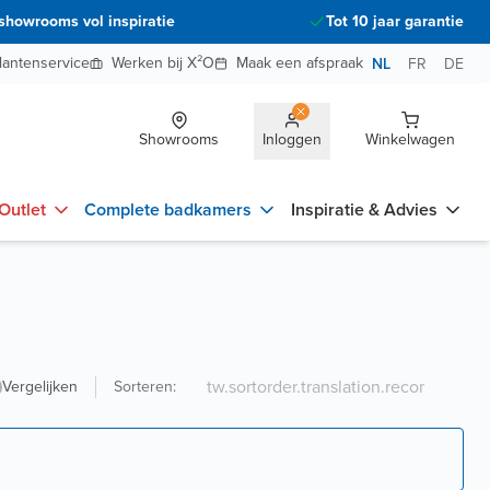
showrooms vol inspiratie
Tot 10 jaar garantie
lantenservice
Werken bij X²O
Maak een afspraak
NL
FR
DE
Showrooms
Inloggen
Winkelwagen
Outlet
Complete badkamers
Inspiratie & Advies
Vergelijken
Sorteren
: