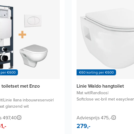
 per €600
€60 korting per €600
a toiletset met Enzo
Linie Waldo hangtoilet
Mat wit
|
Randloos
|
Softclose wc-bril met easyclea
it
|
Linie Ilana inbouwreservoir
|
aat glanzend wit
s 497,40
Adviesprijs 475,-
1,-
279,-