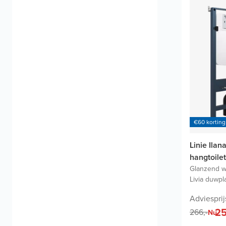
€60 korting
Linie Ilan
hangtoilet
Glanzend w
Livia duwpl
Adviesprij
25
266,-
Nu