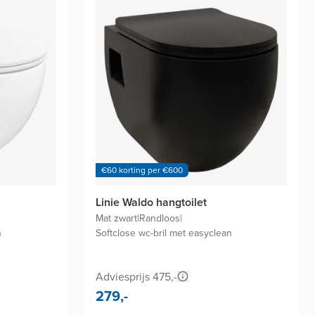
€60 korting per €600
Linie Waldo hangtoilet
Mat zwart
|
Randloos
|
n
Softclose wc-bril met easyclean
Adviesprijs 475,-
279,-