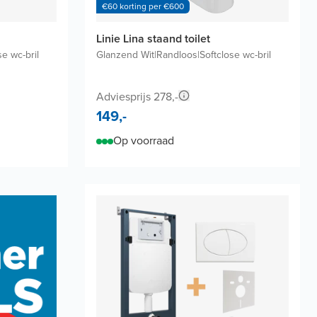
€60 korting per €600
Linie Lina staand toilet
se wc-bril
Glanzend Wit
|
Randloos
|
Softclose wc-bril
Adviesprijs 278,-
149,-
Op voorraad