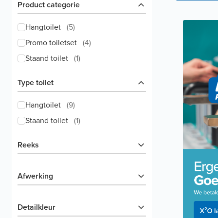
Product categorie
Hangtoilet
(
5
)
Promo toiletset
(
4
)
Staand toilet
(
1
)
Type toilet
Hangtoilet
(
9
)
Staand toilet
(
1
)
Reeks
Afwerking
Detailkleur