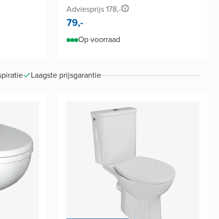
Adviesprijs 178,-
79,-
Op voorraad
piratie
Laagste prijsgarantie