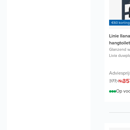
€60 korting
Linie Ilan
hangtoilet
Glanzend w
Livia duwpl
Adviesprij
35
377,-
Nu
Op voo