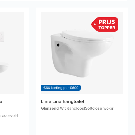
€60 korting per €600
na
Linie Lina hangtoilet
Glanzend Wit
|
Randloos
|
Softclose wc-bril
wreservoir
|