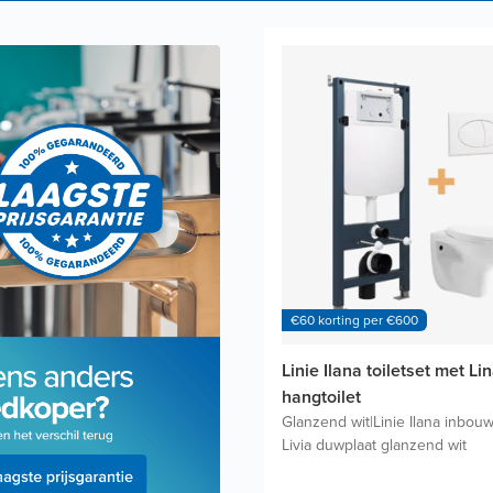
€60 korting per €600
Linie Ilana toiletset met Li
hangtoilet
Glanzend wit
|
Linie Ilana inbou
Livia duwplaat glanzend wit