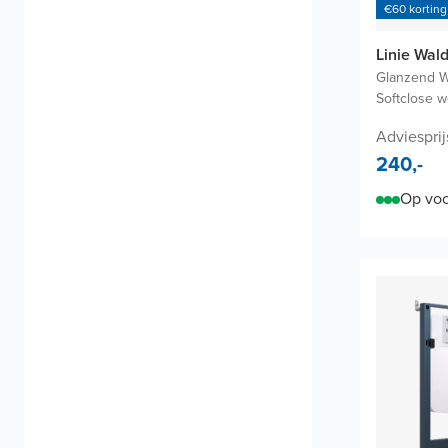
€60 korting
Linie Wald
Glanzend W
Softclose w
Adviesprij
240,-
Op voo