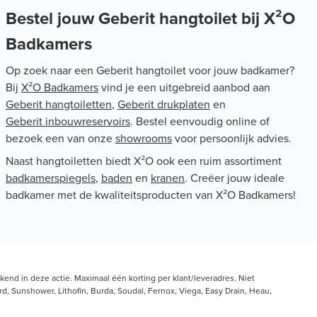
Bestel jouw Geberit hangtoilet bij X²O
Badkamers
Op zoek naar een Geberit hangtoilet voor jouw badkamer?
Bij
X²O Badkamers
vind je een uitgebreid aanbod aan
Geberit hangtoiletten
,
Geberit drukplaten
en
Geberit inbouwreservoirs
. Bestel eenvoudig online of
bezoek een van onze
showrooms
voor persoonlijk advies.
Naast hangtoiletten biedt X²O ook een ruim assortiment
badkamerspiegels
,
baden
en
kranen
. Creëer jouw ideale
badkamer met de kwaliteitsproducten van X²O Badkamers!
end in deze actie. Maximaal één korting per klant/leveradres. Niet
, Sunshower, Lithofin, Burda, Soudal, Fernox, Viega, Easy Drain, Heau,