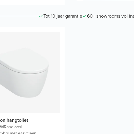
Tot 10 jaar garantie
60+ showrooms vol ins
Con hangtoilet
it
|
Randloos
|
c-bril met easyclean