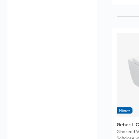
Nieuw
Geberit I
Glanzend W
Softclose w