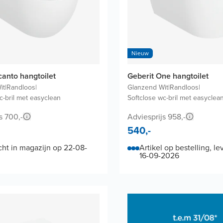
Nieuw
canto hangtoilet
Geberit One hangtoilet
it
|
Randloos
|
Glanzend Wit
|
Randloos
|
c-bril met easyclean
Softclose wc-bril met easyclea
s 700,-
Adviesprijs 958,-
540,-
ht in magazijn op 22-08-
Artikel op bestelling, le
16-09-2026