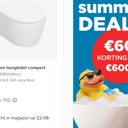
Con hangtoilet compact
it
|
Randloos
|
c-bril met easyclean
s 755,-
ht in magazijn op 22-08-