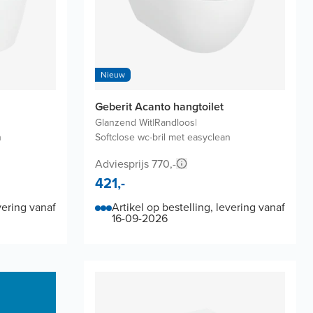
Nieuw
Geberit Acanto hangtoilet
Glanzend Wit
|
Randloos
|
n
Softclose wc-bril met easyclean
Adviesprijs 770,-
421,-
vering vanaf
Artikel op bestelling, levering vanaf
16-09-2026