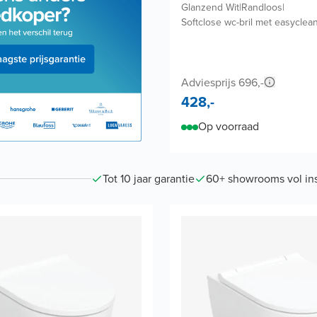
Glanzend Wit
|
Randloos
|
Softclose wc-bril met easyclea
Adviesprijs 696,-
428,-
Op voorraad
Tot 10 jaar garantie
60+ showrooms vol ins