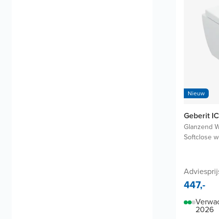
Nieuw
Geberit I
Glanzend W
Softclose w
Adviesprij
447,-
Verwac
2026