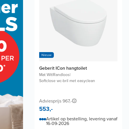
Nieuw
Geberit ICon hangtoilet
Mat Wit
|
Randloos
|
Softclose wc-bril met easyclean
Adviesprijs 967,-
553,-
Artikel op bestelling, levering vanaf
16-09-2026