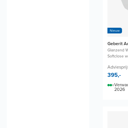
Nieuw
Geberit A
Glanzend W
Softclose w
Adviesprij
395,-
Verwac
2026