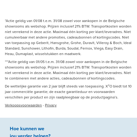
*Actie geldig van 01/08 t.e.m. 31/08 zowel voor aankopen in de Belgische
showrooms als webshop. Prijzen inclusief 21% BTW. Transportkosten worden
niet verrekend in deze actie. Maximaal één korting per klant/leveradres. Niet
cumuleerbaar met andere promoties, cadeaubonnen of kortingscodes. Niet
van toepassing op Geberit, Hansgrohe, Grohe, Duravit, Villeroy & Boch, Ideal
Standard, Sunshower, Lithofin, Burda, Soudal, Fernox, Viega, Easy Drain,
Heau, Dumaplast, wisselstukken en maatwerk.
***Actie geldig van 01/05 t.e.m. 31/08 zowel voor aankopen in de Belgische
showrooms als webshop. Prijzen inclusief 21% BTW. Transportkosten worden
niet verrekend in deze actie. Maximaal één korting per klant/leveradres. Niet
te combineren met andere acties, cadeaubonnen of kortingscodes.
De wettelijke garantie van 2 jaar blijft steeds van toepassing. X²O biedt tot 10
jaar commerciële garantie; de exacte garantieduur en voorwaarden
verschillen per product en zijn raadpleegbaar op de productpagina’s.
Verkoopsvoorwaarden
-
Privacy
Hoe kunnen we
jou
verder
helpen
?