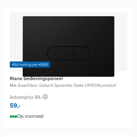
€60 korting per €600
Riana bedieningspaneel
Mat Zwart
|
Voor Geberit Systemfix Delta UP100
|
Kunststof
Adviesprijs 99,-
59,-
Op voorraad