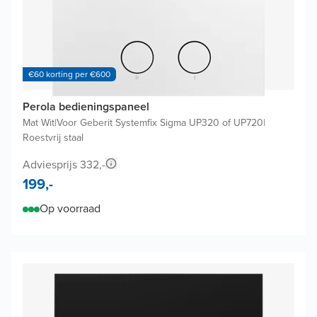
€60 korting per €600
Perola bedieningspaneel
Mat Wit
|
Voor Geberit Systemfix Sigma UP320 of UP720
|
Roestvrij staal
Adviesprijs 332,-
199,-
Op voorraad