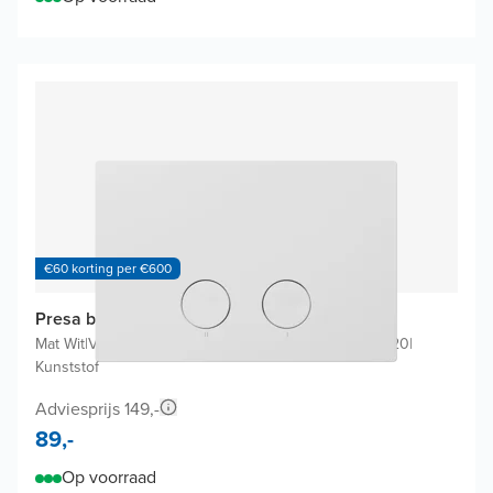
€60 korting per €600
Presa bedieningspaneel
Mat Wit
|
Voor Geberit Systemfix Sigma UP320 of UP720
|
Kunststof
Adviesprijs 149,-
89,-
Op voorraad