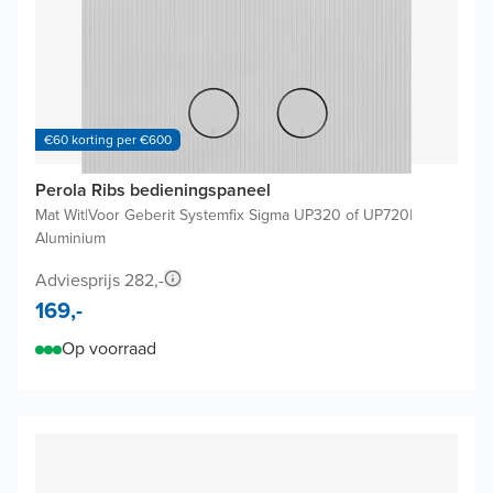
€60 korting per €600
Perola Ribs bedieningspaneel
Mat Wit
|
Voor Geberit Systemfix Sigma UP320 of UP720
|
Aluminium
Adviesprijs 282,-
169,-
Op voorraad