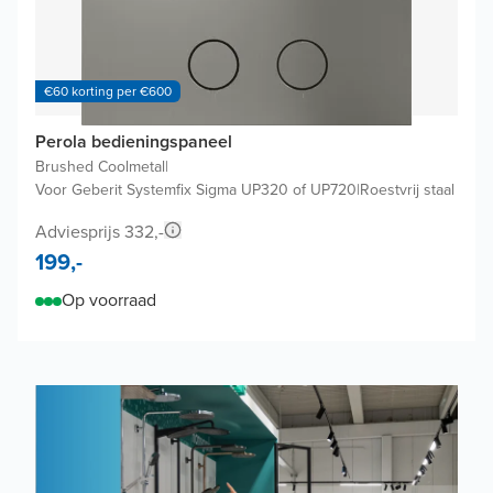
€60 korting per €600
Perola bedieningspaneel
Brushed Coolmetal
|
Voor Geberit Systemfix Sigma UP320 of UP720
|
Roestvrij staal
Adviesprijs 332,-
199,-
Op voorraad