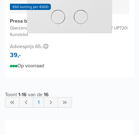
€60 korting per €600
Presa bedieningspaneel
Glanzend Wit
|
Voor Geberit Systemfix Sigma UP320 of UP720
|
Kunststof
Adviesprijs 65,-
39,-
Op voorraad
Toont
1
-
16
van de
16
1