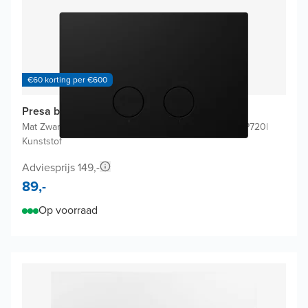
€60 korting per €600
Presa bedieningspaneel
Mat Zwart
|
Voor Geberit Systemfix Sigma UP320 of UP720
|
Kunststof
Adviesprijs 149,-
89,-
Op voorraad