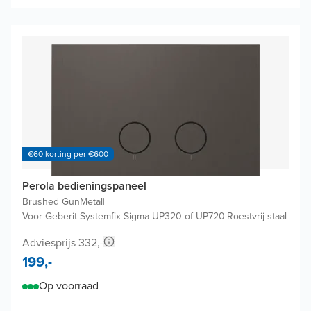
€60 korting per €600
Perola bedieningspaneel
Brushed GunMetal
|
Voor Geberit Systemfix Sigma UP320 of UP720
|
Roestvrij staal
Adviesprijs 332,-
199,-
Op voorraad