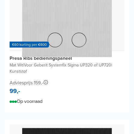
€60 korting per €600
Presa Ribs bedieningspaneel
Mat Wit
|
Voor Geberit Systemfix Sigma UP320 of UP720
|
Kunststof
Adviesprijs 159,-
99,-
Op voorraad