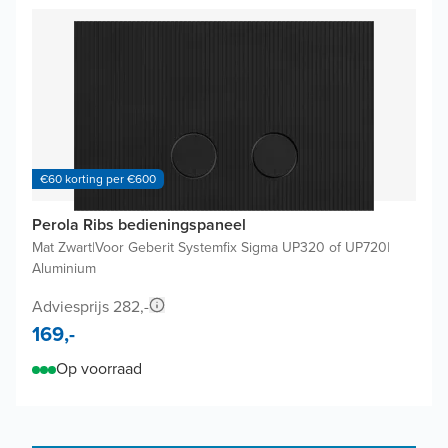
€60 korting per €600
Perola Ribs bedieningspaneel
Mat Zwart
|
Voor Geberit Systemfix Sigma UP320 of UP720
|
Aluminium
Adviesprijs 282,-
169,-
Op voorraad