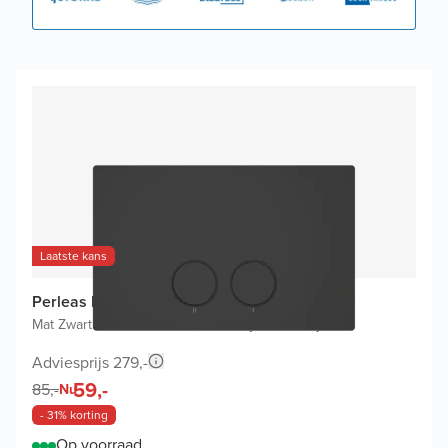
Laatste kans
Perleas bedieningspaneel
Mat Zwart
|
Voor Ideal Standard ProSys
|
Roestvrij staal
Adviesprijs 279,-
59,-
85,-
Nu
- 31% korting
Op voorraad