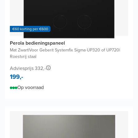
€60 korting per €600
Perola bedieningspaneel
Mat Zwart
|
Voor Geberit Systemfix Sigma UP320 of UP720
|
Roestvrij staal
Adviesprijs 332,-
199,-
Op voorraad