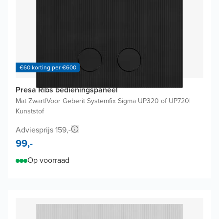
€60 korting per €600
Presa Ribs bedieningspaneel
Mat Zwart
|
Voor Geberit Systemfix Sigma UP320 of UP720
|
Kunststof
Adviesprijs 159,-
99,-
Op voorraad