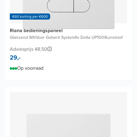
€60 korting per €600
Riana bedieningspaneel
Glanzend Wit
|
Voor Geberit Systemfix Delta UP100
|
Kunststof
Adviesprijs 48,50
29,-
Op voorraad