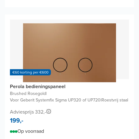
€60 korting per €600
Perola bedieningspaneel
Brushed Rosegold
|
Voor Geberit Systemfix Sigma UP320 of UP720
|
Roestvrij staal
Adviesprijs 332,-
199,-
Op voorraad