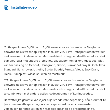
Installatievideo
*Actie geldig van 01/08 t.e.m. 31/08 zowel voor aankopen in de Belgische
showrooms als webshop. Prijzen inclusief 21% BTW. Transportkosten worden
niet verrekend in deze actie. Maximaal één korting per klant/leveradres. Niet
cumuleerbaar met andere promoties, cadeaubonnen of kortingscodes. Niet
van toepassing op Geberit, Hansgrohe, Grohe, Duravit, Villeroy & Boch, Ideal
Standard, Sunshower, Lithofin, Burda, Soudal, Fernox, Viega, Easy Drain,
Heau, Dumaplast, wisselstukken en maatwerk.
***Actie geldig van 01/05 t.e.m. 31/08 zowel voor aankopen in de Belgische
showrooms als webshop. Prijzen inclusief 21% BTW. Transportkosten worden
niet verrekend in deze actie. Maximaal één korting per klant/leveradres. Niet
te combineren met andere acties, cadeaubonnen of kortingscodes.
De wettelijke garantie van 2 jaar blijft steeds van toepassing. X²O biedt tot 10
jaar commerciële garantie; de exacte garantieduur en voorwaarden
verschillen per product en zijn raadpleegbaar op de productpagina’s.