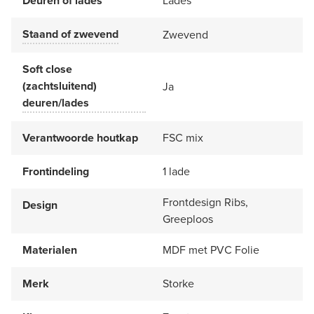
Deuren of lades
Lades
Staand of zwevend
Zwevend
Soft close
(zachtsluitend)
Ja
deuren/lades
Verantwoorde houtkap
FSC mix
Frontindeling
1 lade
Frontdesign Ribs,
Design
Greeploos
Materialen
MDF met PVC Folie
Merk
Storke