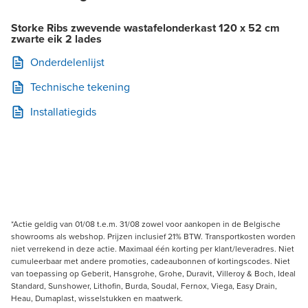
Storke Ribs zwevende wastafelonderkast 120 x 52 cm
zwarte eik 2 lades
Onderdelenlijst
Technische tekening
Installatiegids
*Actie geldig van 01/08 t.e.m. 31/08 zowel voor aankopen in de Belgische
showrooms als webshop. Prijzen inclusief 21% BTW. Transportkosten worden
niet verrekend in deze actie. Maximaal één korting per klant/leveradres. Niet
cumuleerbaar met andere promoties, cadeaubonnen of kortingscodes. Niet
van toepassing op Geberit, Hansgrohe, Grohe, Duravit, Villeroy & Boch, Ideal
Standard, Sunshower, Lithofin, Burda, Soudal, Fernox, Viega, Easy Drain,
Heau, Dumaplast, wisselstukken en maatwerk.