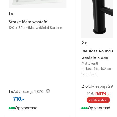
1 x
Storke Mata wastafel
120 x 52 cm
|
Mat wit
|
Solid Surface
2 x
Blaufoss Round Ec
wastafelkraan
Mat Zwart
|
Inclusief clickwaste a
Standaard
2 x
Adviesprijs 298,
1 x
Adviesprijs 1.370,-
119,-
149,-
Nu
710,-
- 20% korting
Op voorraad
Op voorraad