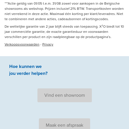
***Actie geldig van 01/05 t.e.m. 31/08 zowel voor aankopen in de Belgische
showrooms als webshop. Prijzen inclusief 21% BTW. Transportkosten worden
niet verrekend in deze actie. Maximaal één korting per klant/leveradres. Niet
te combineren met andere acties, cadeaubonnen of kortingscodes.
De wettelijke garantie van 2 jaar blijft steeds van toepassing. X²O biedt tot 10
jaar commerciële garantie; de exacte garantieduur en voorwaarden
verschillen per product en zijn raadpleegbaar op de productpagina’s.
Verkoopsvoorwaarden
-
Privacy
Hoe kunnen we
jou
verder
helpen
?
Vind een showroom
Maak een afspraak