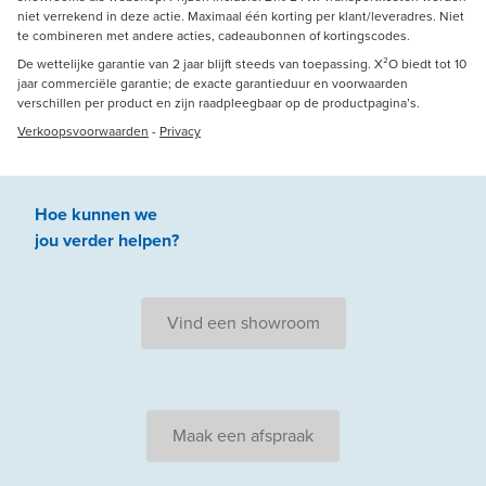
niet verrekend in deze actie. Maximaal één korting per klant/leveradres. Niet
te combineren met andere acties, cadeaubonnen of kortingscodes.
De wettelijke garantie van 2 jaar blijft steeds van toepassing. X²O biedt tot 10
jaar commerciële garantie; de exacte garantieduur en voorwaarden
verschillen per product en zijn raadpleegbaar op de productpagina’s.
Verkoopsvoorwaarden
-
Privacy
Hoe kunnen we
jou
verder
helpen
?
Vind een showroom
Maak een afspraak