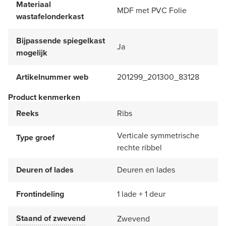
Materiaal
MDF met PVC Folie
wastafelonderkast
Bijpassende spiegelkast
Ja
mogelijk
Artikelnummer web
201299_201300_83128
Product kenmerken
Reeks
Ribs
Verticale symmetrische
Type groef
rechte ribbel
Deuren of lades
Deuren en lades
Frontindeling
1 lade + 1 deur
Staand of zwevend
Zwevend