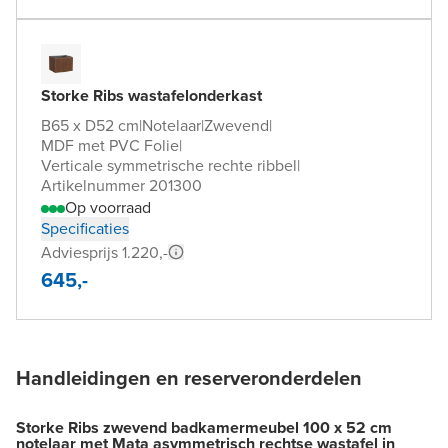
Storke Ribs wastafelonderkast
B65 x D52 cm
|
Notelaar
|
Zwevend
|
MDF met PVC Folie
|
Verticale symmetrische rechte ribbel
|
Artikelnummer 201300
Op voorraad
Specificaties
Adviesprijs 1.220,-
645,-
Handleidingen en reserveronderdelen
Storke Ribs zwevend badkamermeubel 100 x 52 cm
notelaar met Mata asymmetrisch rechtse wastafel in