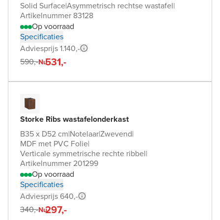
Solid Surface
|
Asymmetrisch rechtse wastafel
|
Artikelnummer 83128
Op voorraad
Specificaties
Adviesprijs 1.140,-
531,-
590,-
Nu
Storke Ribs wastafelonderkast
B35 x D52 cm
|
Notelaar
|
Zwevend
|
MDF met PVC Folie
|
Verticale symmetrische rechte ribbel
|
Artikelnummer 201299
Op voorraad
Specificaties
Adviesprijs 640,-
297,-
340,-
Nu