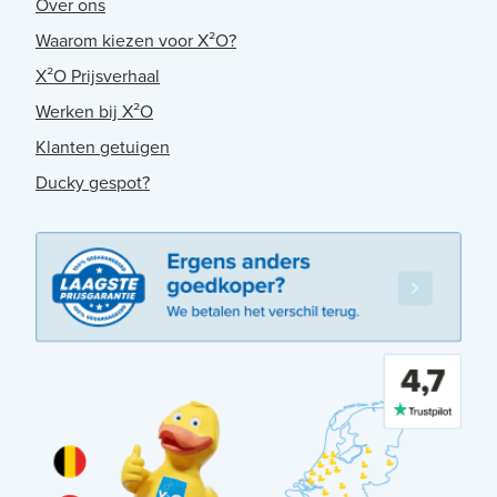
Over ons
Waarom kiezen voor X²O?
X²O Prijsverhaal
Werken bij X²O
Klanten getuigen
Ducky gespot?