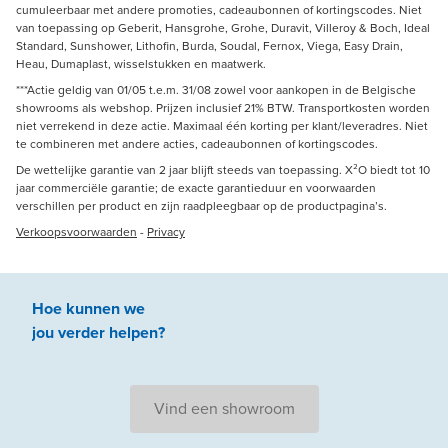
cumuleerbaar met andere promoties, cadeaubonnen of kortingscodes. Niet
van toepassing op Geberit, Hansgrohe, Grohe, Duravit, Villeroy & Boch, Ideal
Standard, Sunshower, Lithofin, Burda, Soudal, Fernox, Viega, Easy Drain,
Heau, Dumaplast, wisselstukken en maatwerk.
***Actie geldig van 01/05 t.e.m. 31/08 zowel voor aankopen in de Belgische
showrooms als webshop. Prijzen inclusief 21% BTW. Transportkosten worden
niet verrekend in deze actie. Maximaal één korting per klant/leveradres. Niet
te combineren met andere acties, cadeaubonnen of kortingscodes.
De wettelijke garantie van 2 jaar blijft steeds van toepassing. X²O biedt tot 10
jaar commerciële garantie; de exacte garantieduur en voorwaarden
verschillen per product en zijn raadpleegbaar op de productpagina’s.
Verkoopsvoorwaarden
-
Privacy
Hoe kunnen we
jou
verder
helpen
?
Vind een showroom