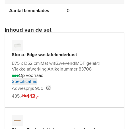
Aantal binnenlades
0
Inhoud van de set
Storke Edge wastafelonderkast
B75 x D52 cm
|
Mat wit
|
Zwevend
|
MDF gelakt
|
Vlakke afwerking
|
Artikelnummer 83708
Op voorraad
Specificaties
Adviesprijs 900,-
412,-
485,-
Nu