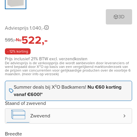
3D
Adviesprijs 1.040,-
522,-
595,-
Nu
- 12% korting
Prijs inclusief 21% BTW excl. verzendkosten
De adviesprijs is de verkoopprijs die wordt aanbevolen door leveranciers of
werd bepaald door X²O op basis van een vergelijkend marktonderzoek van
de prijzen van concurrenten voor gelijkaardige producten over de voorbije 6
maanden. (meer info op verzoek)
Summer deals bij X²O Badkamers!
Nu €60 korting
vanaf €600!*
Staand of zwevend
Zwevend
Breedte