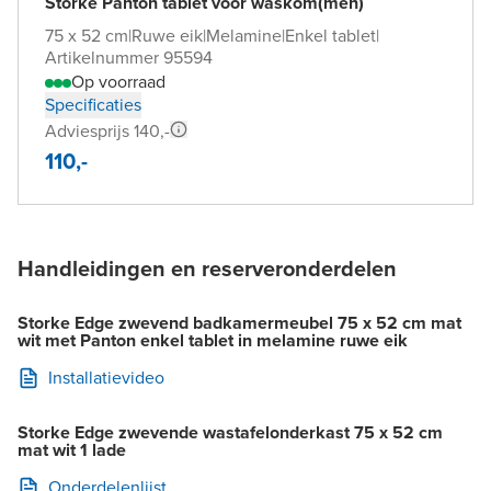
Storke Panton tablet voor waskom(men)
75 x 52 cm
|
Ruwe eik
|
Melamine
|
Enkel tablet
|
Artikelnummer 95594
Op voorraad
Specificaties
Adviesprijs 140,-
110,-
Handleidingen en reserveronderdelen
Storke Edge zwevend badkamermeubel 75 x 52 cm mat
wit met Panton enkel tablet in melamine ruwe eik
Installatievideo
Storke Edge zwevende wastafelonderkast 75 x 52 cm
mat wit 1 lade
Onderdelenlijst