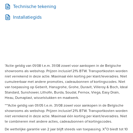
Technische tekening
Installatiegids
*Actie geldig van 01/08 t.e.m. 31/08 zowel voor aankopen in de Belgische
showrooms als webshop. Prijzen inclusief 21% BTW. Transportkosten worden
niet verrekend in deze actie. Maximaal één korting per klant/leveradres. Niet
cumuleerbaar met andere promoties, cadeaubonnen of kortingscodes. Niet
van toepassing op Geberit, Hansgrohe, Grohe, Duravit, Villeroy & Boch, Ideal
Standard, Sunshower, Lithofin, Burda, Soudal, Fernox, Viega, Easy Drain,
Heau, Dumaplast, wisselstukken en maatwerk.
***Actie geldig van 01/05 t.e.m. 31/08 zowel voor aankopen in de Belgische
showrooms als webshop. Prijzen inclusief 21% BTW. Transportkosten worden
niet verrekend in deze actie. Maximaal één korting per klant/leveradres. Niet
te combineren met andere acties, cadeaubonnen of kortingscodes.
De wettelijke garantie van 2 jaar blijft steeds van toepassing. X²O biedt tot 10