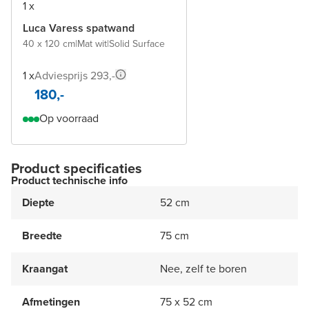
1 x
Luca Varess spatwand
40 x 120 cm
|
Mat wit
|
Solid Surface
1 x
Adviesprijs 293,-
180,-
Op voorraad
Product specificaties
Product technische info
Diepte
52 cm
Breedte
75 cm
Kraangat
Nee, zelf te boren
Afmetingen
75 x 52 cm