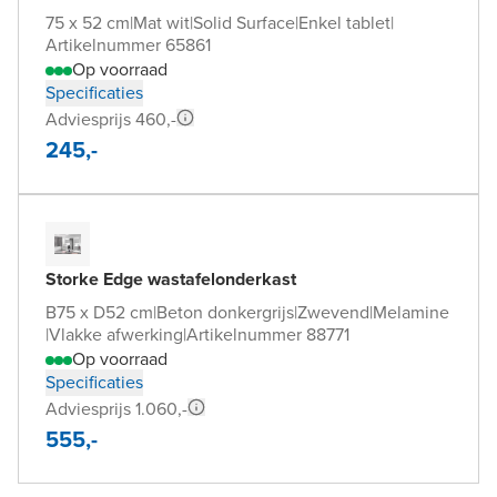
75 x 52 cm
|
Mat wit
|
Solid Surface
|
Enkel tablet
|
Artikelnummer 65861
Op voorraad
Specificaties
Adviesprijs 460,-
245,-
Storke Edge wastafelonderkast
B75 x D52 cm
|
Beton donkergrijs
|
Zwevend
|
Melamine
|
Vlakke afwerking
|
Artikelnummer 88771
Op voorraad
Specificaties
Adviesprijs 1.060,-
555,-