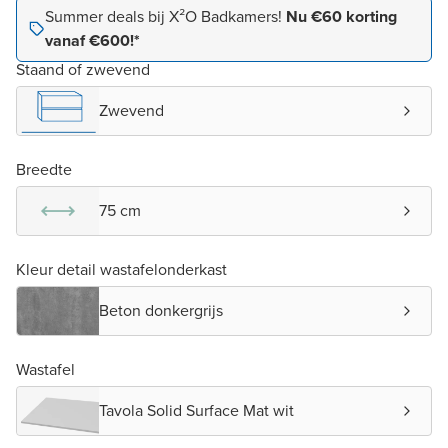
Summer deals bij X²O Badkamers!
Nu €60 korting
vanaf €600!*
Staand of zwevend
Zwevend
Breedte
75 cm
Kleur detail wastafelonderkast
Beton donkergrijs
Wastafel
Tavola Solid Surface Mat wit