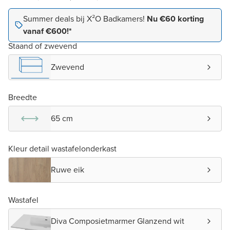
Summer deals bij X²O Badkamers!
Nu €60 korting
vanaf €600!*
Staand of zwevend
Zwevend
Breedte
65 cm
Kleur detail wastafelonderkast
Ruwe eik
Wastafel
Diva Composietmarmer Glanzend wit