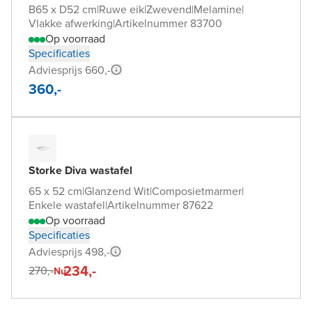
B65 x D52 cm
|
Ruwe eik
|
Zwevend
|
Melamine
|
Vlakke afwerking
|
Artikelnummer 83700
Op voorraad
Specificaties
Adviesprijs 660,-
360,-
Storke Diva wastafel
65 x 52 cm
|
Glanzend Wit
|
Composietmarmer
|
Enkele wastafel
|
Artikelnummer 87622
Op voorraad
Specificaties
Adviesprijs 498,-
234,-
270,-
Nu