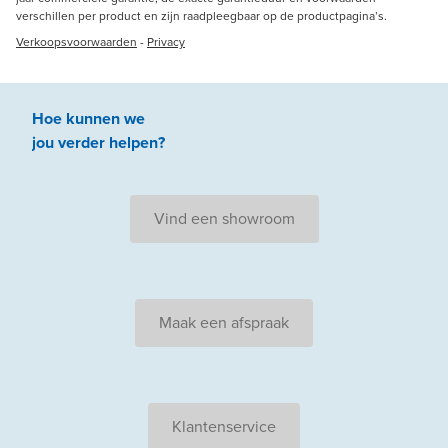
verschillen per product en zijn raadpleegbaar op de productpagina’s.
Verkoopsvoorwaarden
-
Privacy
Hoe kunnen we
jou
verder
helpen
?
Vind een showroom
Maak een afspraak
Klantenservice