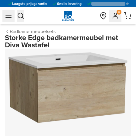
Laagste prijsgarantie
Snelle levering
general.navigation.toggle_menu.label
general.navigation.toggle_menu.label
Badkamermeubelsets
Storke Edge badkamermeubel met
Diva Wastafel