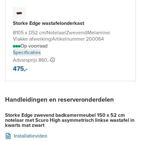
Storke Edge wastafelonderkast
B105 x D52 cm
|
Notelaar
|
Zwevend
|
Melamine
|
Vlakke afwerking
|
Artikelnummer 200064
Op voorraad
Specificaties
Adviesprijs 860,-
475,-
Handleidingen en reserveronderdelen
Storke Edge zwevend badkamermeubel 150 x 52 cm
notelaar met Scuro High asymmetrisch linkse wastafel in
kwarts mat zwart
Installatievideo