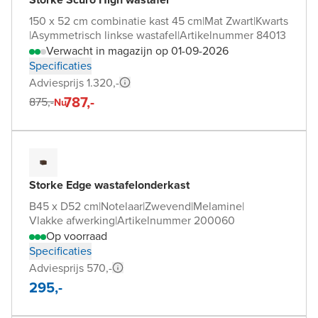
150 x 52 cm combinatie kast 45 cm
|
Mat Zwart
|
Kwarts
|
Asymmetrisch linkse wastafel
|
Artikelnummer 84013
Verwacht in magazijn op 01-09-2026
Specificaties
Adviesprijs 1.320,-
787,-
875,-
Nu
Storke Edge wastafelonderkast
B45 x D52 cm
|
Notelaar
|
Zwevend
|
Melamine
|
Vlakke afwerking
|
Artikelnummer 200060
Op voorraad
Specificaties
Adviesprijs 570,-
295,-