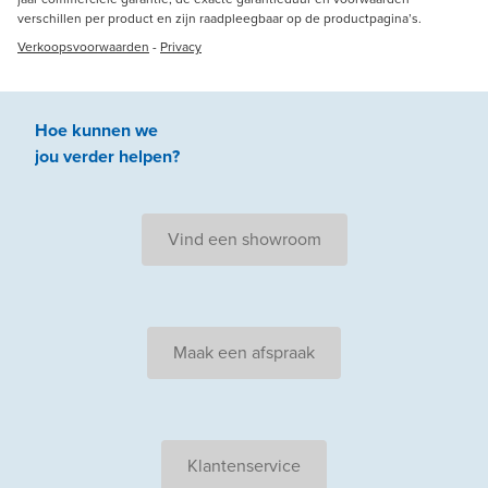
verschillen per product en zijn raadpleegbaar op de productpagina’s.
Verkoopsvoorwaarden
-
Privacy
Hoe kunnen we
jou
verder
helpen
?
Vind een showroom
Maak een afspraak
Klantenservice