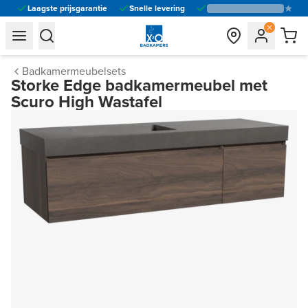
Laagste prijsgarantie
Snelle levering
general.navigation.toggle_menu.label
general.navigation.toggle_menu.label
Badkamermeubelsets
Storke Edge badkamermeubel met
Scuro High Wastafel