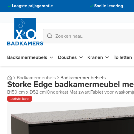
Laagste prijsgarantie
Snelle levering
Badkamermeubels
Douches
Kranen
Toiletten
Badkamermeubels
Badkamermeubelsets
Storke Edge badkamermeubel met
B150 cm x D52 cm
|
Onderkast Mat zwart
|
Tablet voor waskom(m
Laatste kans