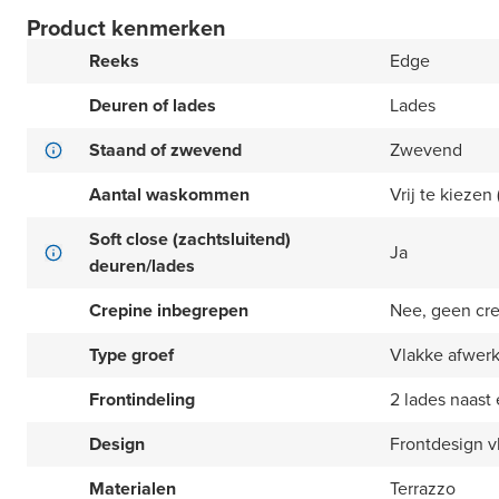
Product kenmerken
Reeks
Edge
Deuren of lades
Lades
Staand of zwevend
Zwevend
Aantal waskommen
Vrij te kiezen (
Soft close (zachtsluitend)
Ja
deuren/lades
Crepine inbegrepen
Nee, geen cr
Type groef
Vlakke afwer
Frontindeling
2 lades naast 
Design
Frontdesign v
Materialen
Terrazzo