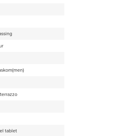
assing
ur
waskom(men)
 terrazzo
l tablet