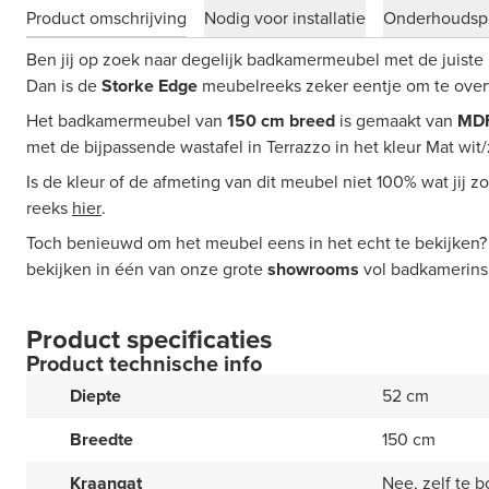
Product omschrijving
Nodig voor installatie
Onderhoudsp
Ben jij op zoek naar degelijk badkamermeubel met de juiste 
Dan is de
Storke Edge
meubelreeks zeker eentje om te ove
Het badkamermeubel van
150 cm breed
is gemaakt van
MDF
met de bijpassende wastafel in Terrazzo in het kleur Mat wit/
Is de kleur of de afmeting van dit meubel niet 100% wat jij 
reeks
hier
.
Toch benieuwd om het meubel eens in het echt te bekijken?
bekijken in één van onze grote
showrooms
vol badkamerinsp
Product specificaties
Product technische info
Diepte
52 cm
Breedte
150 cm
Kraangat
Nee, zelf te b