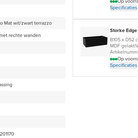
Op voorr
Specificaties
o Mat wit/zwart terrazzo
Storke Edge
 met rechte wanden
B105 x D52 
MDF gelakt
|
V
Artikelnumm
Op voorr
Specificaties
assing
201170