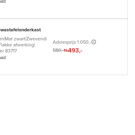
aad
 wastafelonderkast
cm
|
Mat zwart
|
Zwevend
|
Adviesprijs 1.050,-
lakke afwerking
|
493,-
580,-
er 83717
Nu
aad