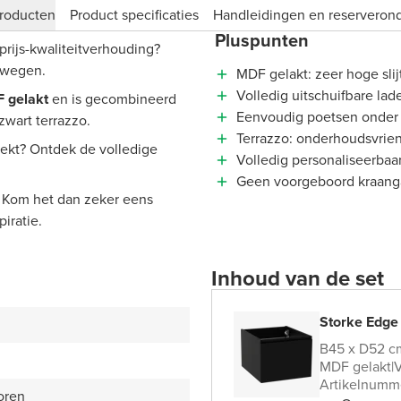
roducten
Product specificaties
Handleidingen en reserveron
Pluspunten
prijs-kwaliteitverhouding?
rwegen.
MDF gelakt: zeer hoge slij
Volledig uitschuifbare lad
 gelakt
en is gecombineerd
Eenvoudig poetsen onder
zwart terrazzo.
Terrazzo: onderhoudsvrien
zoekt? Ontdek de volledige
Volledig personaliseerbaa
Geen voorgeboord kraangat:
 Kom het dan zeker eens
iratie.
Inhoud van de set
Storke Edge
B45 x D52 c
MDF gelakt
|
V
Artikelnumm
oren