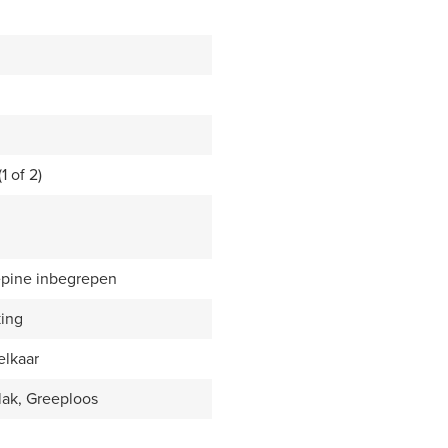
1 of 2)
epine inbegrepen
king
elkaar
lak, Greeploos