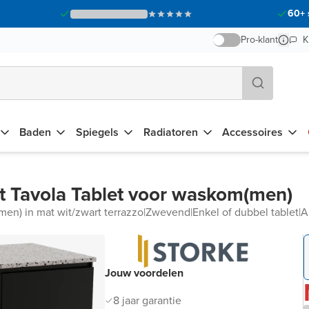
60+ 
Pro-klant
K
Baden
Spiegels
Radiatoren
Accessoires
 Tavola Tablet voor waskom(men)
en) in mat wit/zwart terrazzo
|
Zwevend
|
Enkel of dubbel tablet
|
A
Jouw voordelen
8 jaar garantie