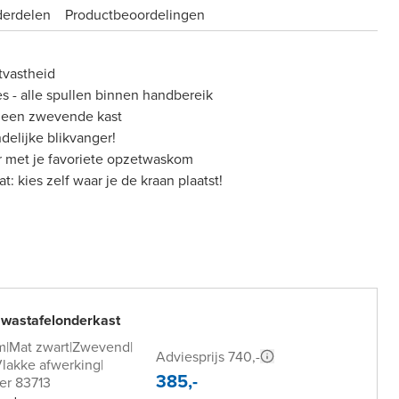
derdelen
Product­beoordelingen
tvastheid
es - alle spullen binnen handbereik
 een zwevende kast
delijke blikvanger!
r met je favoriete opzetwaskom
 kies zelf waar je de kraan plaatst!
 wastafelonderkast
m
|
Mat zwart
|
Zwevend
|
Adviesprijs 740,-
lakke afwerking
|
385,-
er 83713