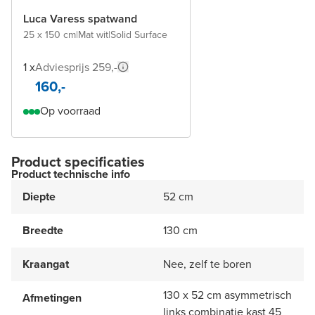
Luca Varess spatwand
25 x 150 cm
|
Mat wit
|
Solid Surface
1 x
Adviesprijs 259,-
160,-
Op voorraad
Product specificaties
Product technische info
Diepte
52 cm
Breedte
130 cm
Kraangat
Nee, zelf te boren
130 x 52 cm asymmetrisch
Afmetingen
links combinatie kast 45