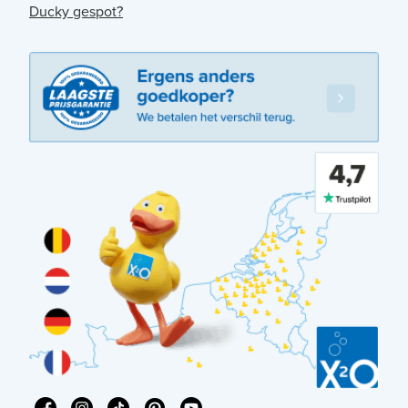
Ducky gespot?