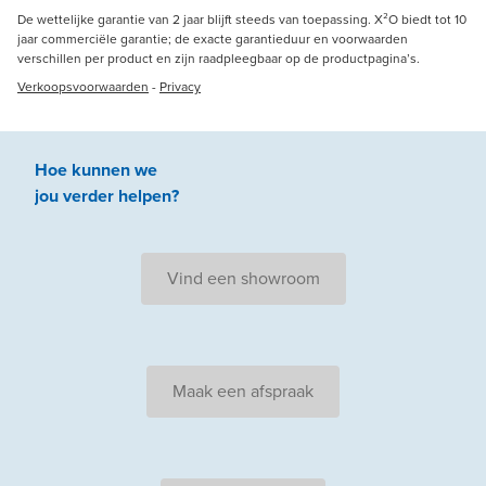
De wettelijke garantie van 2 jaar blijft steeds van toepassing. X²O biedt tot 10
jaar commerciële garantie; de exacte garantieduur en voorwaarden
verschillen per product en zijn raadpleegbaar op de productpagina’s.
Verkoopsvoorwaarden
-
Privacy
Hoe kunnen we
jou
verder
helpen
?
Vind een showroom
Maak een afspraak