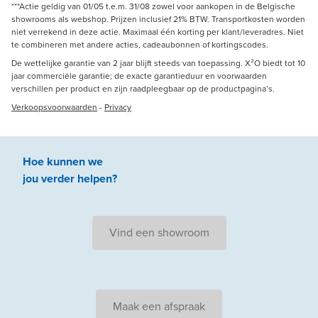
***Actie geldig van 01/05 t.e.m. 31/08 zowel voor aankopen in de Belgische
showrooms als webshop. Prijzen inclusief 21% BTW. Transportkosten worden
niet verrekend in deze actie. Maximaal één korting per klant/leveradres. Niet
te combineren met andere acties, cadeaubonnen of kortingscodes.
De wettelijke garantie van 2 jaar blijft steeds van toepassing. X²O biedt tot 10
jaar commerciële garantie; de exacte garantieduur en voorwaarden
verschillen per product en zijn raadpleegbaar op de productpagina’s.
Verkoopsvoorwaarden
-
Privacy
Hoe kunnen we
jou
verder
helpen
?
Vind een showroom
Maak een afspraak