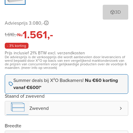
3D
Adviesprijs 3.080,-
1.561,-
1.610,-
Nu
- 3% korting
Prijs inclusief 21% BTW excl. verzendkosten
De adviesprijs is de verkoopprijs die wordt aanbevolen door leveranciers of
werd bepaald door X²O op basis van een vergelijkend marktonderzoek van
de prijzen van concurrenten voor gelijkaardige producten over de voorbije 6
maanden. (meer info op verzoek)
Summer deals bij X²O Badkamers!
Nu €60 korting
vanaf €600!*
Staand of zwevend
Zwevend
Breedte