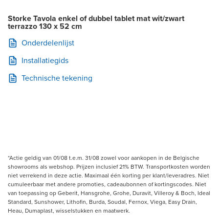
Storke Tavola enkel of dubbel tablet mat wit/zwart
terrazzo 130 x 52 cm
Onderdelenlijst
Installatiegids
Technische tekening
*Actie geldig van 01/08 t.e.m. 31/08 zowel voor aankopen in de Belgische
showrooms als webshop. Prijzen inclusief 21% BTW. Transportkosten worden
niet verrekend in deze actie. Maximaal één korting per klant/leveradres. Niet
cumuleerbaar met andere promoties, cadeaubonnen of kortingscodes. Niet
van toepassing op Geberit, Hansgrohe, Grohe, Duravit, Villeroy & Boch, Ideal
Standard, Sunshower, Lithofin, Burda, Soudal, Fernox, Viega, Easy Drain,
Heau, Dumaplast, wisselstukken en maatwerk.