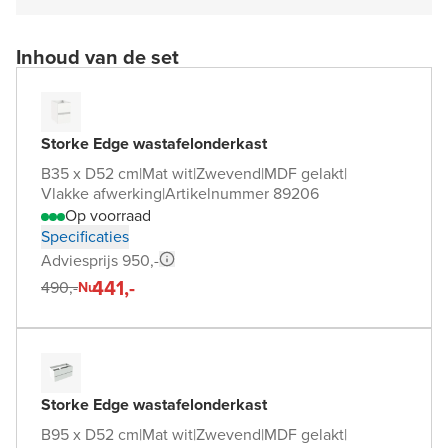
Inhoud van de set
Storke Edge wastafelonderkast
B35 x D52 cm
|
Mat wit
|
Zwevend
|
MDF gelakt
|
Vlakke afwerking
|
Artikelnummer 89206
Op voorraad
Specificaties
Adviesprijs 950,-
441,-
490,-
Nu
Storke Edge wastafelonderkast
B95 x D52 cm
|
Mat wit
|
Zwevend
|
MDF gelakt
|