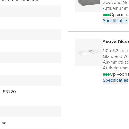
Zwevend
|
Me
Artikelnumm
Op voorr
Specificaties
Storke Diva 
110 x 52 cm 
Glanzend Wi
Asymmetrisch
Artikelnumm
Op voorr
Specificaties
3_83720
king