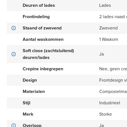
Deuren of lades
Lades
Frontindeling
2 lades naast 
Staand of zwevend
Zwevend
Aantal waskommen
1 Waskom
Soft close (zachtsluitend)
Ja
deuren/lades
Crepine inbegrepen
Nee, geen cr
Design
Frontdesign v
Materialen
Composietma
Stijl
Industrieel
Merk
Storke
Overloop
Ja