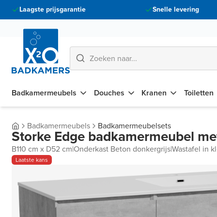
Laagste prijsgarantie
Snelle levering
Badkamermeubels
Douches
Kranen
Toiletten
Badkamermeubels
Badkamermeubelsets
Storke Edge badkamermeubel met
B110 cm x D52 cm
|
Onderkast Beton donkergrijs
|
Wastafel in k
Laatste kans