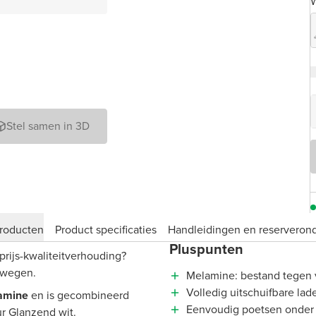
W
Stel samen in 3D
roducten
Product specificaties
Handleidingen en reserveron
Pluspunten
prijs-kwaliteitverhouding?
rwegen.
Melamine: bestand tegen 
Volledig uitschuifbare lad
amine
en is gecombineerd
Eenvoudig poetsen onder
r Glanzend wit.