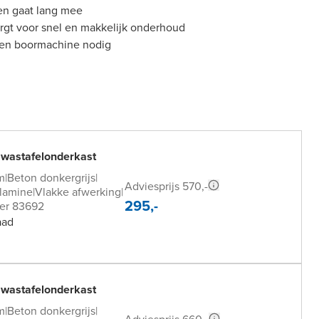
en gaat lang mee
gt voor snel en makkelijk onderhoud
een boormachine nodig
 wastafelonderkast
m
|
Beton donkergrijs
|
Adviesprijs 570,-
lamine
|
Vlakke afwerking
|
295,-
er 83692
aad
 wastafelonderkast
m
|
Beton donkergrijs
|