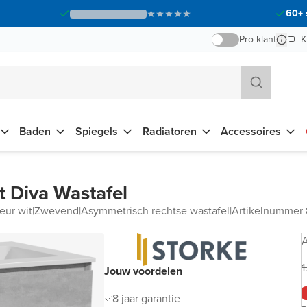
60+ 
Pro-klant
K
Baden
Spiegels
Radiatoren
Accessoires
 Diva Wastafel
leur wit
|
Zwevend
|
Asymmetrisch rechtse wastafel
|
Artikelnummer
A
1
Jouw voordelen
8 jaar garantie