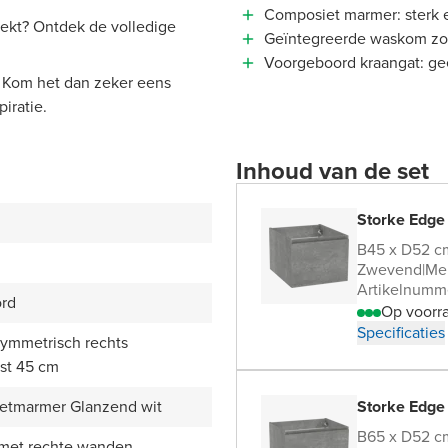
Composiet marmer: sterk 
zoekt? Ontdek de volledige
Geïntegreerde waskom zor
Voorgeboord kraangat: g
 Kom het dan zeker eens
iratie.
Inhoud van de set
Storke Edge
B45 x D52 c
Zwevend
|
Me
Artikelnumm
ord
Op voorr
Specificaties
symmetrisch rechts
st 45 cm
etmarmer Glanzend wit
Storke Edge
B65 x D52 c
 met rechte wanden