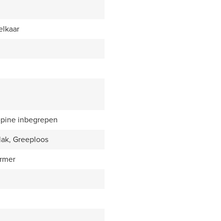
elkaar
epine inbegrepen
lak, Greeploos
rmer