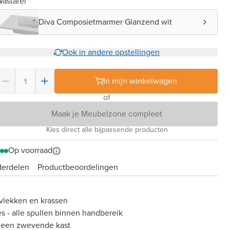
astafel
Diva Composietmarmer Glanzend wit
Ook in andere opstellingen
In mijn winkelwagen
of
Maak je Meubelzone compleet
Kies direct alle bijpassende producten
Op voorraad
derdelen
Product­beoordelingen
vlekken en krassen
es - alle spullen binnen handbereik
 een zwevende kast