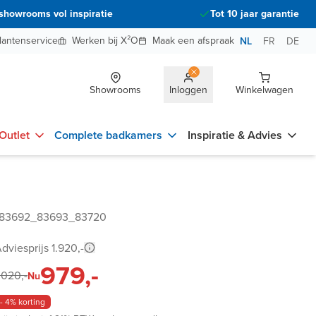
showrooms vol inspiratie
Tot 10 jaar garantie
lantenservice
Werken bij X²O
Maak een afspraak
NL
FR
DE
Showrooms
Inloggen
Winkelwagen
Outlet
Complete badkamers
Inspiratie & Advies
 83692_83693_83720
dviesprijs 1.920,-
979,-
.020,-
Nu
- 4% korting