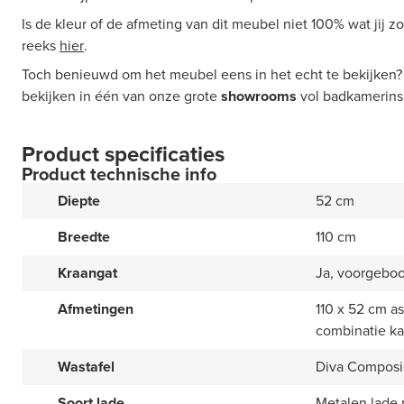
Is de kleur of de afmeting van dit meubel niet 100% wat jij 
reeks
hier
.
Toch benieuwd om het meubel eens in het echt te bekijken?
bekijken in één van onze grote
showrooms
vol badkamerinsp
Product specificaties
Product technische info
Diepte
52 cm
Breedte
110 cm
Kraangat
Ja, voorgebo
Afmetingen
110 x 52 cm a
combinatie ka
Wastafel
Diva Composi
Soort lade
Metalen lade