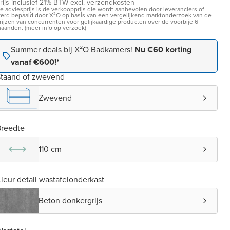
rijs inclusief 21% BTW excl. verzendkosten
e adviesprijs is de verkoopprijs die wordt aanbevolen door leveranciers of
erd bepaald door X²O op basis van een vergelijkend marktonderzoek van de
rijzen van concurrenten voor gelijkaardige producten over de voorbije 6
aanden. (meer info op verzoek)
Summer deals bij X²O Badkamers!
Nu €60 korting
vanaf €600!*
taand of zwevend
Zwevend
reedte
110 cm
leur detail wastafelonderkast
Beton donkergrijs