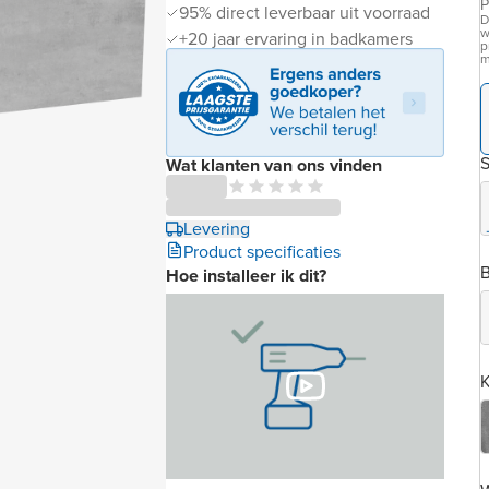
P
95% direct leverbaar uit voorraad
D
w
+20 jaar ervaring in badkamers
p
m
S
Wat klanten van ons vinden
Levering
Product specificaties
B
Hoe installeer ik dit?
K