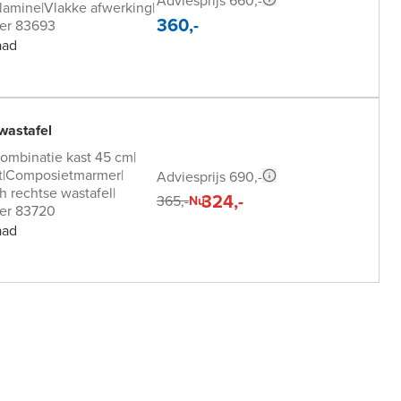
Adviesprijs 660,-
lamine
|
Vlakke afwerking
|
360,-
er 83693
aad
wastafel
combinatie kast 45 cm
|
t
|
Composietmarmer
|
Adviesprijs 690,-
 rechtse wastafel
|
324,-
365,-
Nu
er 83720
aad