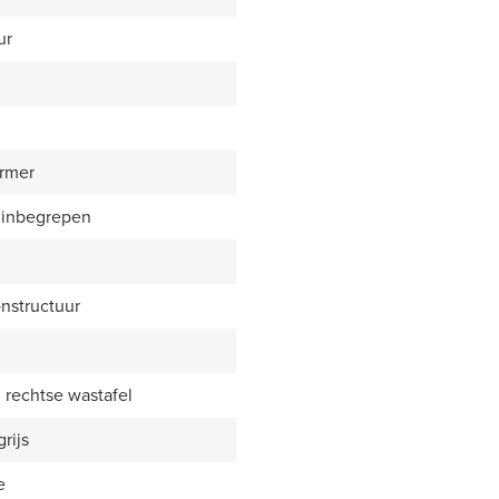
ur
rmer
 inbegrepen
nstructuur
rechtse wastafel
rijs
e