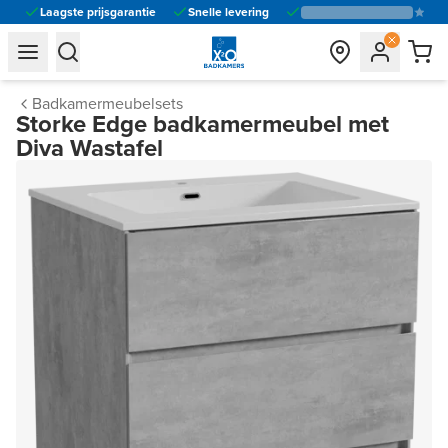
Laagste prijsgarantie
Snelle levering
general.navigation.toggle_menu.label
general.navigation.toggle_menu.label
Badkamermeubelsets
Storke Edge badkamermeubel met
Diva Wastafel