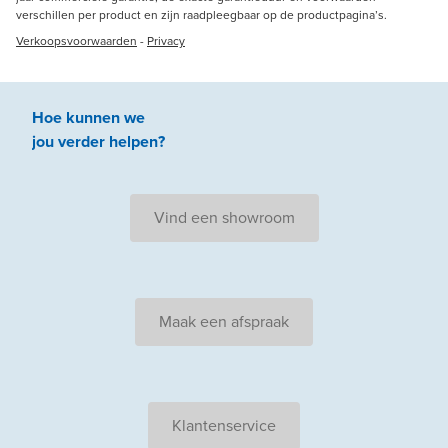
verschillen per product en zijn raadpleegbaar op de productpagina’s.
Verkoopsvoorwaarden
-
Privacy
Hoe kunnen we
jou
verder
helpen
?
Vind een showroom
Maak een afspraak
Klantenservice