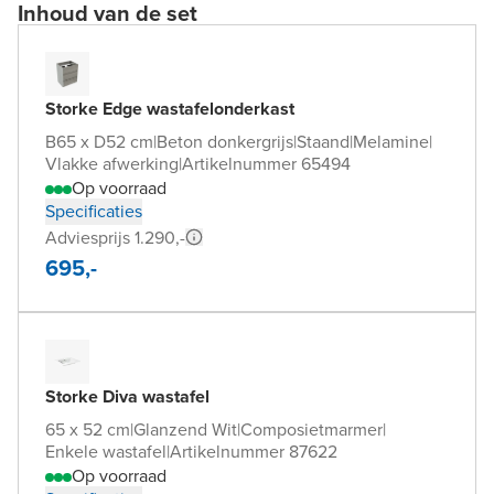
Inhoud van de set
Storke Edge wastafelonderkast
B65 x D52 cm
|
Beton donkergrijs
|
Staand
|
Melamine
|
Vlakke afwerking
|
Artikelnummer 65494
Op voorraad
Specificaties
Adviesprijs 1.290,-
695,-
Storke Diva wastafel
65 x 52 cm
|
Glanzend Wit
|
Composietmarmer
|
Enkele wastafel
|
Artikelnummer 87622
Op voorraad