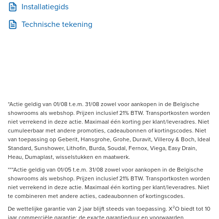
Installatiegids
Technische tekening
*Actie geldig van 01/08 t.e.m. 31/08 zowel voor aankopen in de Belgische
showrooms als webshop. Prijzen inclusief 21% BTW. Transportkosten worden
niet verrekend in deze actie. Maximaal één korting per klant/leveradres. Niet
cumuleerbaar met andere promoties, cadeaubonnen of kortingscodes. Niet
van toepassing op Geberit, Hansgrohe, Grohe, Duravit, Villeroy & Boch, Ideal
Standard, Sunshower, Lithofin, Burda, Soudal, Fernox, Viega, Easy Drain,
Heau, Dumaplast, wisselstukken en maatwerk.
***Actie geldig van 01/05 t.e.m. 31/08 zowel voor aankopen in de Belgische
showrooms als webshop. Prijzen inclusief 21% BTW. Transportkosten worden
niet verrekend in deze actie. Maximaal één korting per klant/leveradres. Niet
te combineren met andere acties, cadeaubonnen of kortingscodes.
De wettelijke garantie van 2 jaar blijft steeds van toepassing. X²O biedt tot 10
jaar commerciële garantie; de exacte garantieduur en voorwaarden