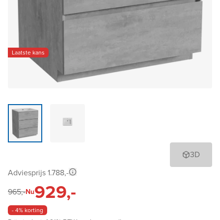
Laatste kans
3D
Adviesprijs 1.788,-
929,-
965,-
Nu
- 4% korting