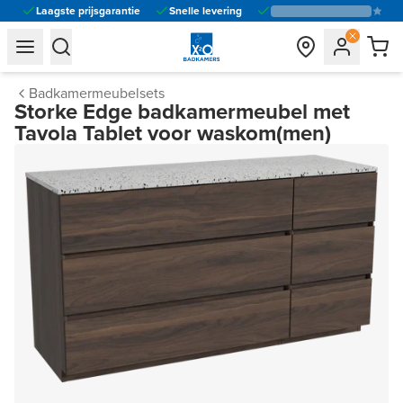
Laagste prijsgarantie
Snelle levering
general.navigation.toggle_menu.label
general.navigation.toggle_menu.label
Badkamermeubelsets
Storke Edge badkamermeubel met
Tavola Tablet voor waskom(men)