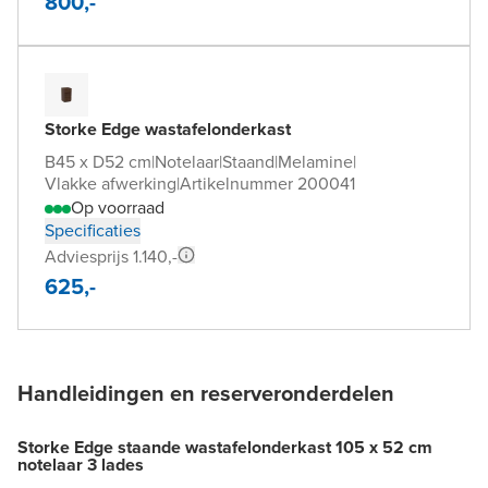
800,-
Storke Edge wastafelonderkast
B45 x D52 cm
|
Notelaar
|
Staand
|
Melamine
|
Vlakke afwerking
|
Artikelnummer 200041
Op voorraad
Specificaties
Adviesprijs 1.140,-
625,-
Handleidingen en reserveronderdelen
Storke Edge staande wastafelonderkast 105 x 52 cm
notelaar 3 lades