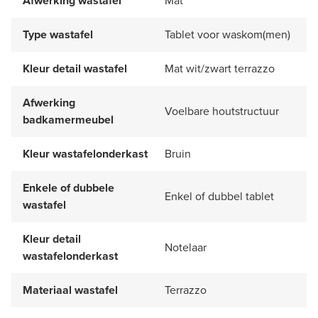
Afwerking wastafel
Mat
Type wastafel
Tablet voor waskom(men)
Kleur detail wastafel
Mat wit/zwart terrazzo
Afwerking
Voelbare houtstructuur
badkamermeubel
Kleur wastafelonderkast
Bruin
Enkele of dubbele
Enkel of dubbel tablet
wastafel
Kleur detail
Notelaar
wastafelonderkast
Materiaal wastafel
Terrazzo