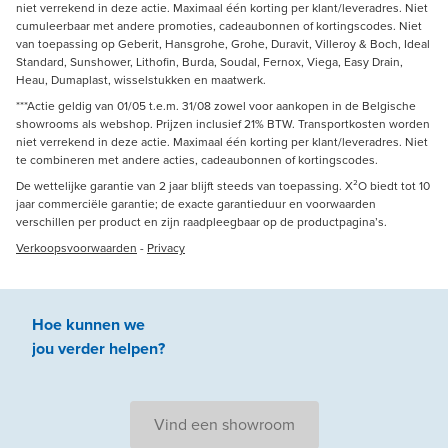
niet verrekend in deze actie. Maximaal één korting per klant/leveradres. Niet
cumuleerbaar met andere promoties, cadeaubonnen of kortingscodes. Niet
van toepassing op Geberit, Hansgrohe, Grohe, Duravit, Villeroy & Boch, Ideal
Standard, Sunshower, Lithofin, Burda, Soudal, Fernox, Viega, Easy Drain,
Heau, Dumaplast, wisselstukken en maatwerk.
***Actie geldig van 01/05 t.e.m. 31/08 zowel voor aankopen in de Belgische
showrooms als webshop. Prijzen inclusief 21% BTW. Transportkosten worden
niet verrekend in deze actie. Maximaal één korting per klant/leveradres. Niet
te combineren met andere acties, cadeaubonnen of kortingscodes.
De wettelijke garantie van 2 jaar blijft steeds van toepassing. X²O biedt tot 10
jaar commerciële garantie; de exacte garantieduur en voorwaarden
verschillen per product en zijn raadpleegbaar op de productpagina’s.
Verkoopsvoorwaarden
-
Privacy
Hoe kunnen we
jou
verder
helpen
?
Vind een showroom