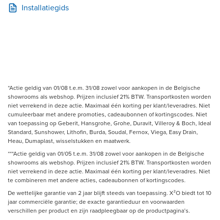
Installatiegids
*Actie geldig van 01/08 t.e.m. 31/08 zowel voor aankopen in de Belgische
showrooms als webshop. Prijzen inclusief 21% BTW. Transportkosten worden
niet verrekend in deze actie. Maximaal één korting per klant/leveradres. Niet
cumuleerbaar met andere promoties, cadeaubonnen of kortingscodes. Niet
van toepassing op Geberit, Hansgrohe, Grohe, Duravit, Villeroy & Boch, Ideal
Standard, Sunshower, Lithofin, Burda, Soudal, Fernox, Viega, Easy Drain,
Heau, Dumaplast, wisselstukken en maatwerk.
***Actie geldig van 01/05 t.e.m. 31/08 zowel voor aankopen in de Belgische
showrooms als webshop. Prijzen inclusief 21% BTW. Transportkosten worden
niet verrekend in deze actie. Maximaal één korting per klant/leveradres. Niet
te combineren met andere acties, cadeaubonnen of kortingscodes.
De wettelijke garantie van 2 jaar blijft steeds van toepassing. X²O biedt tot 10
jaar commerciële garantie; de exacte garantieduur en voorwaarden
verschillen per product en zijn raadpleegbaar op de productpagina’s.