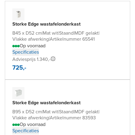
Storke Edge wastafelonderkast
B45 x D52 cm
|
Mat wit
|
Staand
|
MDF gelakt
|
Vlakke afwerking
|
Artikelnummer 65541
Op voorraad
Specificaties
Adviesprijs 1.340,-
725,-
Storke Edge wastafelonderkast
B95 x D52 cm
|
Mat wit
|
Staand
|
MDF gelakt
|
Vlakke afwerking
|
Artikelnummer 83593
Op voorraad
Specificaties