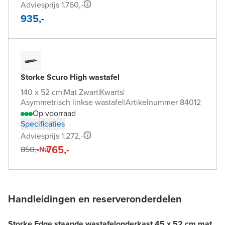
Adviesprijs 1.760,-
935,-
Storke Scuro High wastafel
140 x 52 cm
|
Mat Zwart
|
Kwarts
|
Asymmetrisch linkse wastafel
|
Artikelnummer 84012
Op voorraad
Specificaties
Adviesprijs 1.272,-
765,-
850,-
Nu
Handleidingen en reserveronderdelen
Storke Edge staande wastafelonderkast 45 x 52 cm mat