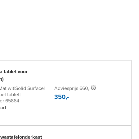
a tablet voor
n)
Adviesprijs 660,-
Mat wit
|
Solid Surface
|
el tablet
|
350,-
er 65864
aad
 wastafelonderkast