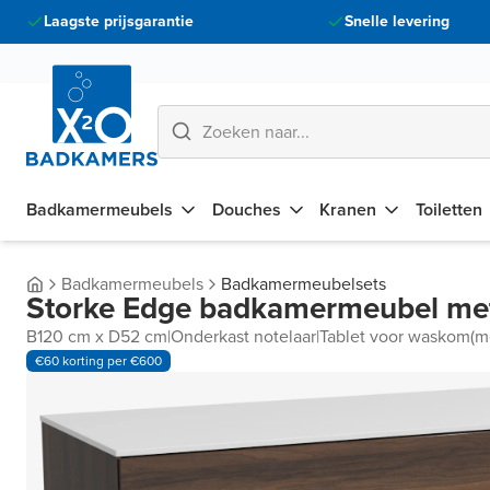
Laagste prijsgarantie
Snelle levering
Badkamermeubels
Douches
Kranen
Toiletten
Badkamermeubels
Badkamermeubelsets
Storke Edge badkamermeubel met
B120 cm x D52 cm
|
Onderkast notelaar
|
Tablet voor waskom(me
€60 korting per €600