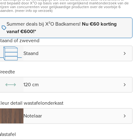
erd bepaald door X²O op basis van een vergelijkend marktonderzoek van de
rijzen van concurrenten voor gelijkaardige producten over de voorbije 6
aanden. (meer info op verzoek)
Summer deals bij X²O Badkamers!
Nu €60 korting
vanaf €600!*
taand of zwevend
Staand
reedte
120 cm
leur detail wastafelonderkast
Notelaar
astafel