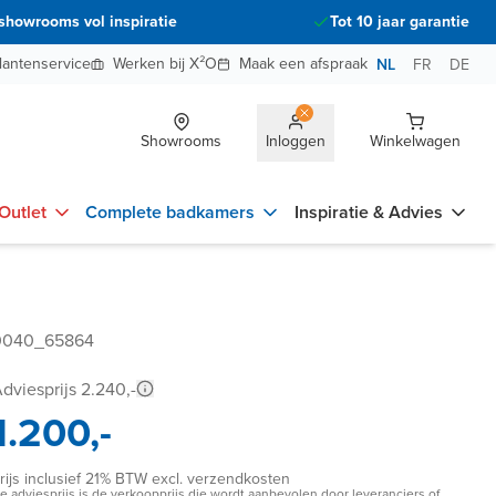
showrooms vol inspiratie
Tot 10 jaar garantie
lantenservice
Werken bij X²O
Maak een afspraak
NL
FR
DE
Showrooms
Inloggen
Winkelwagen
Outlet
Complete badkamers
Inspiratie & Advies
00040_65864
dviesprijs 2.240,-
1.200,-
rijs inclusief 21% BTW excl. verzendkosten
e adviesprijs is de verkoopprijs die wordt aanbevolen door leveranciers of