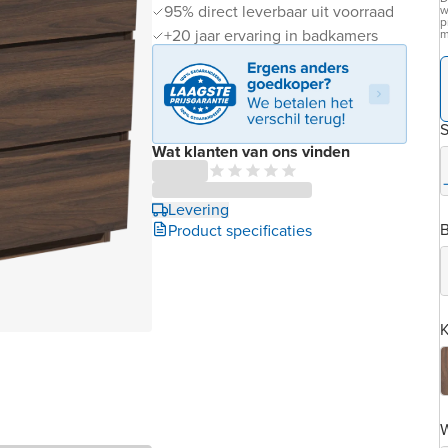
95% direct leverbaar uit voorraad
w
p
+20 jaar ervaring in badkamers
m
S
Wat klanten van ons vinden
Levering
B
Product specificaties
K
W