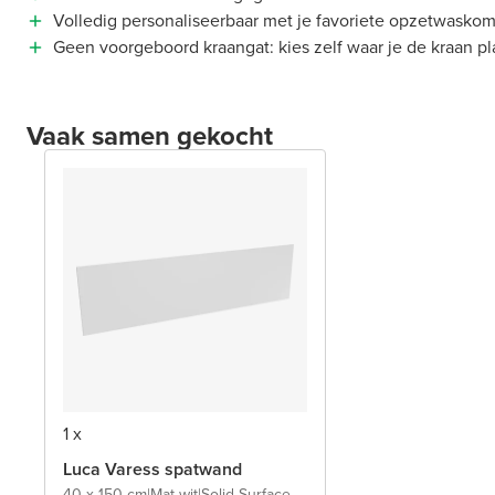
Volledig personaliseerbaar met je favoriete opzetwasko
Geen voorgeboord kraangat: kies zelf waar je de kraan pla
Vaak samen gekocht
1 x
Luca Varess spatwand
40 x 150 cm
|
Mat wit
|
Solid Surface