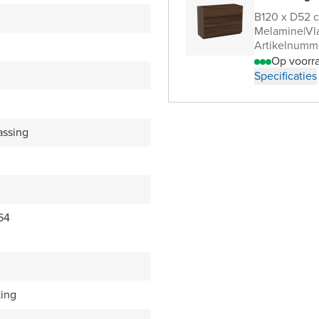
B120 x D52 
Melamine
|
Vl
Artikelnum
Op voorr
Specificaties
assing
64
king