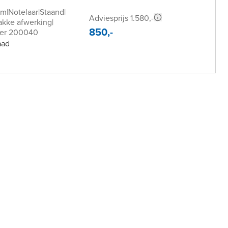
cm
|
Notelaar
|
Staand
|
Adviesprijs 1.580,-
akke afwerking
|
850,-
mer 200040
aad