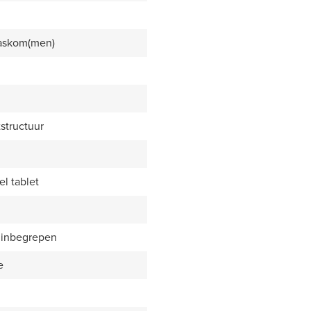
waskom(men)
structuur
l tablet
 inbegrepen
e