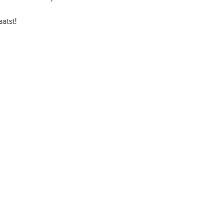
m
atst!