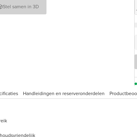
Stel samen in 3D
ificaties
Handleidingen en reserveronderdelen
Product­beoo
reik
rhoudsvriendelijk