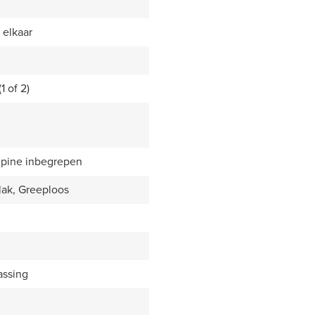
 elkaar
1 of 2)
epine inbegrepen
lak, Greeploos
assing