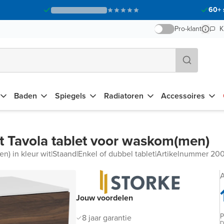
60+ 
Pro-klant
K
Baden
Spiegels
Radiatoren
Accessoires
 Tavola tablet voor waskom(men)
n) in kleur wit
|
Staand
|
Enkel of dubbel tablet
|
Artikelnummer 2
A
Jouw voordelen
P
8 jaar garantie
D