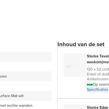
Inhoud van de set
Storke Tavol
waskom(me
120 x 52 cm
|
Enkel of dubb
oren
Artikelnumm
Op voorr
Specificaties
urface Mat wit
 met rechte wanden
Storke Edge