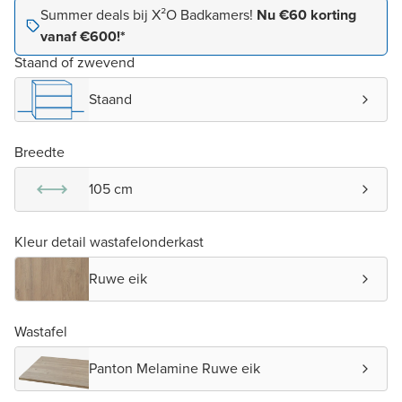
Summer deals bij X²O Badkamers!
Nu €60 korting
vanaf €600!*
Staand of zwevend
Staand
Breedte
105 cm
Kleur detail wastafelonderkast
Ruwe eik
Wastafel
Panton Melamine Ruwe eik