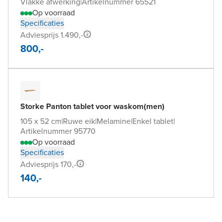
Vlakke afwerking
|
Artikelnummer 65521
Op voorraad
Specificaties
Adviesprijs 1.490,-
800,-
Storke Panton tablet voor waskom(men)
105 x 52 cm
|
Ruwe eik
|
Melamine
|
Enkel tablet
|
Artikelnummer 95770
Op voorraad
Specificaties
Adviesprijs 170,-
140,-