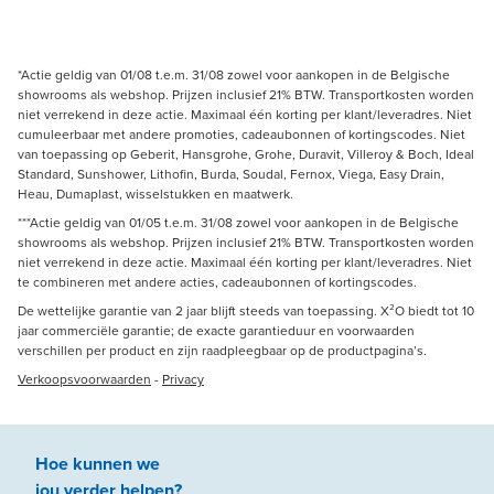
*Actie geldig van 01/08 t.e.m. 31/08 zowel voor aankopen in de Belgische
showrooms als webshop. Prijzen inclusief 21% BTW. Transportkosten worden
niet verrekend in deze actie. Maximaal één korting per klant/leveradres. Niet
cumuleerbaar met andere promoties, cadeaubonnen of kortingscodes. Niet
van toepassing op Geberit, Hansgrohe, Grohe, Duravit, Villeroy & Boch, Ideal
Standard, Sunshower, Lithofin, Burda, Soudal, Fernox, Viega, Easy Drain,
Heau, Dumaplast, wisselstukken en maatwerk.
***Actie geldig van 01/05 t.e.m. 31/08 zowel voor aankopen in de Belgische
showrooms als webshop. Prijzen inclusief 21% BTW. Transportkosten worden
niet verrekend in deze actie. Maximaal één korting per klant/leveradres. Niet
te combineren met andere acties, cadeaubonnen of kortingscodes.
De wettelijke garantie van 2 jaar blijft steeds van toepassing. X²O biedt tot 10
jaar commerciële garantie; de exacte garantieduur en voorwaarden
verschillen per product en zijn raadpleegbaar op de productpagina’s.
Verkoopsvoorwaarden
-
Privacy
Hoe kunnen we
jou
verder
helpen
?