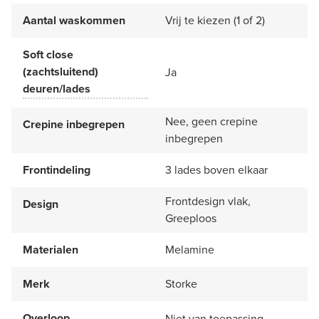
Aantal waskommen
Vrij te kiezen (1 of 2)
Soft close
(zachtsluitend)
Ja
deuren/lades
Nee, geen crepine
Crepine inbegrepen
inbegrepen
Frontindeling
3 lades boven elkaar
Frontdesign vlak,
Design
Greeploos
Materialen
Melamine
Merk
Storke
Overloop
Niet van toepassing