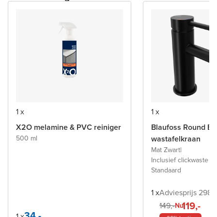
1 x
1 x
X2O melamine & PVC reiniger
Blaufoss Round Ec
500 ml
wastafelkraan
Mat Zwart
|
Inclusief clickwaste a
Standaard
1 x
Adviesprijs 298,-
119,-
149,-
Nu
34,-
1 x