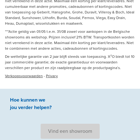
niet verrekend in deze actie. Maximaal één korting per klant/leveradres. Niet
cumuleerbaar met andere promoties, cadeaubonnen of kortingscodes. Niet
van toepassing op Geberit, Hansgrohe, Grohe, Duravit, Villeroy & Boch, Ideal
Standard, Sunshower, Lithofin, Burda, Soudal, Fernox, Viega, Easy Drain,
Heau, Dumaplast, wisselstukken en maatwerk.
***Actie geldig van 01/05 t.e.m. 31/08 zowel voor aankopen in de Belgische
showrooms als webshop. Prijzen inclusief 21% BTW. Transportkosten worden
niet verrekend in deze actie. Maximaal één korting per klant/leveradres. Niet
te combineren met andere acties, cadeaubonnen of kortingscodes.
De wettelijke garantie van 2 jaar blijft steeds van toepassing. X²O biedt tot 10
jaar commerciële garantie; de exacte garantieduur en voorwaarden
verschillen per product en zijn raadpleegbaar op de productpagina’s.
Verkoopsvoorwaarden
-
Privacy
Hoe kunnen we
jou
verder
helpen
?
Vind een showroom