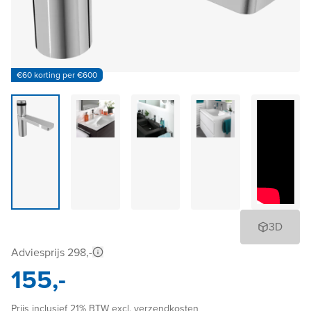
€60 korting per €600
3D
Adviesprijs 298,-
155,-
Prijs inclusief 21% BTW excl. verzendkosten