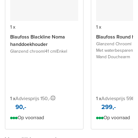
1 x
1 x
Blaufoss Blackline Noma
Blaufoss Round h
handdoekhouder
Glanzend Chroom
|
Met waterbesparende 
Glanzend chroom
|
41 cm
|
Enkel
Wand Douchearm
1 x
Adviesprijs 150,-
1 x
Adviesprijs 598,-
90,-
299,-
Op voorraad
Op voorraad