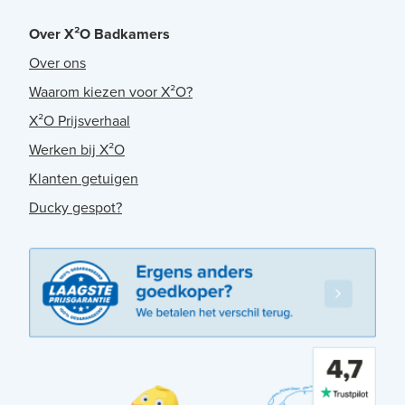
Over X²O Badkamers
Over ons
Waarom kiezen voor X²O?
X²O Prijsverhaal
Werken bij X²O
Klanten getuigen
Ducky gespot?