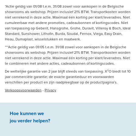
*Actie geldig van 01/08 t.e.m. 31/08 zowel voor aankopen in de Belgische
showrooms als webshop. Prijzen inclusief 21% BTW. Transportkosten worden
niet verrekend in deze actie. Maximaal één korting per klant/leveradres. Niet
cumuleerbaar met andere promoties, cadeaubonnen of kortingscodes. Niet
van toepassing op Geberit, Hansgrohe, Grohe, Duravit, Villeroy & Boch, Ideal
Standard, Sunshower, Lithofin, Burda, Soudal, Fernox, Viega, Easy Drain,
Heau, Dumaplast, wisselstukken en maatwerk.
***Actie geldig van 01/05 t.e.m. 31/08 zowel voor aankopen in de Belgische
showrooms als webshop. Prijzen inclusief 21% BTW. Transportkosten worden
niet verrekend in deze actie. Maximaal één korting per klant/leveradres. Niet
te combineren met andere acties, cadeaubonnen of kortingscodes.
De wettelijke garantie van 2 jaar blijft steeds van toepassing. X²O biedt tot 10
jaar commerciële garantie; de exacte garantieduur en voorwaarden
verschillen per product en zijn raadpleegbaar op de productpagina’s.
Verkoopsvoorwaarden
-
Privacy
Hoe kunnen we
jou
verder
helpen
?