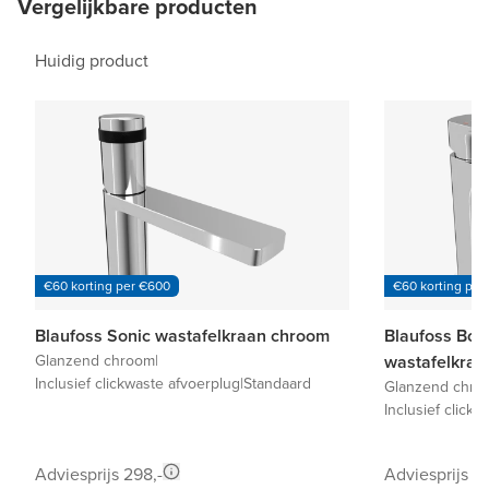
Vergelijkbare producten
Huidig product
€60 korting per €600
€60 korting per
Blaufoss Sonic wastafelkraan chroom
Blaufoss Bod
Glanzend chroom
|
wastafelkraa
Inclusief clickwaste afvoerplug
|
Standaard
Glanzend chro
Inclusief click
Adviesprijs 298,-
Adviesprijs 19