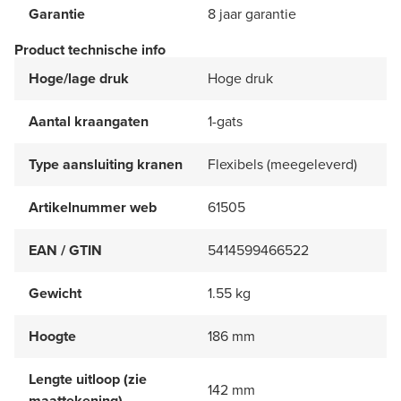
Garantie
8 jaar garantie
Product technische info
Hoge/lage druk
Hoge druk
Aantal kraangaten
1-gats
Type aansluiting kranen
Flexibels (meegeleverd)
Artikelnummer web
61505
EAN / GTIN
5414599466522
Gewicht
1.55 kg
Hoogte
186 mm
Lengte uitloop (zie
142 mm
maattekening)