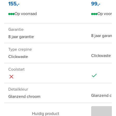
155,-
99,-
Op voorraad
Op voorra
Garantie
8 jaar garanti
8 jaar garantie
Type crepine
Clickwaste
Clickwaste
Coolstart
Detailkleur
Glanzend ch
Glanzend chroom
Huidig product
P