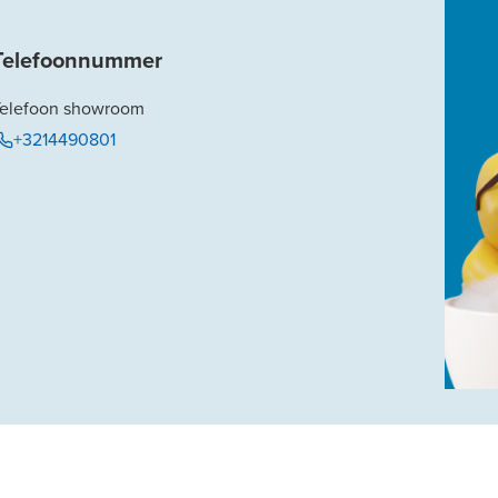
Telefoonnummer
Telefoon showroom
+3214490801