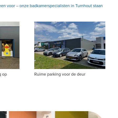
lleen voor – onze badkamerspecialisten in Turnhout staan
g op
Ruime parking voor de deur