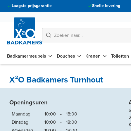
Laagste prijsgarantie
Snelle levering
Badkamermeubels
Douches
Kranen
Toiletten
X²O Badkamers Turnhout
Openingsuren
Maandag
10:00
-
18:00
Dinsdag
10:00
-
18:00
K
Woensdag
10:00
-
18:00