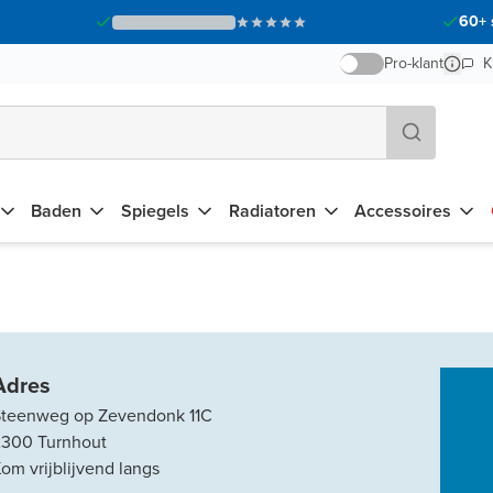
60+ 
Pro-klant
K
Baden
Spiegels
Radiatoren
Accessoires
Adres
Steenweg op Zevendonk 11C
2300
Turnhout
om vrijblijvend langs