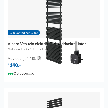
€60 korting per €600
Vipera Vesuvio elektrische handdoekradiator
Mat zwart
|
50 x 180 cm
|
1.500W
Adviesprijs 1.410,-
1.140,-
Op voorraad