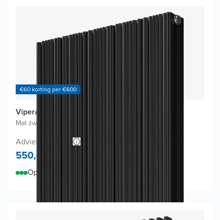
€60 korting per €600
Vipera Mares design radiator
Mat zwart
|
47 x 180 cm
|
1.821W
Adviesprijs 875,-
550,-
Op voorraad