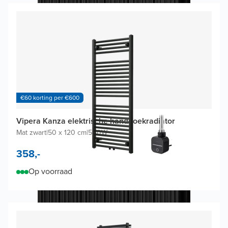
€60 korting per €600
Vipera Kanza elektrische handdoekradiator
Mat zwart
|
50 x 120 cm
|
500W
358,-
Op voorraad