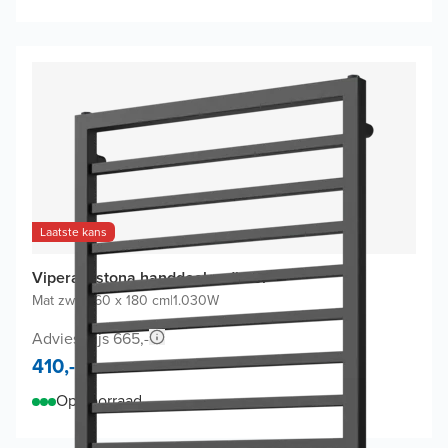
Laatste kans
Vipera Listona handdoekradiator
Mat zwart
|
60 x 180 cm
|
1.030W
Adviesprijs 665,-
410,-
Op voorraad