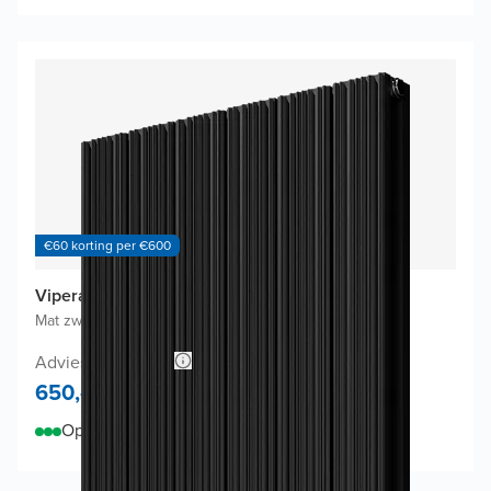
€60 korting per €600
Vipera Mares design radiator
Mat zwart
|
56,5 x 180 cm
|
2.159W
Adviesprijs 1.049,-
650,-
Op voorraad