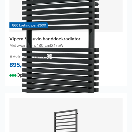
€60 korting per €600
Vipera Vesuvio handdoekradiator
Mat zwart
|
60 x 180 cm
|
2.175W
Adviesprijs 1.460,-
895,-
Op voorraad