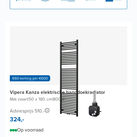
€60 korting per €600
Vipera Kanza elektrische handdoekradiator
Mat zwart
|
50 x 180 cm
|
800W
Adviesprijs 510,-
324,-
Op voorraad