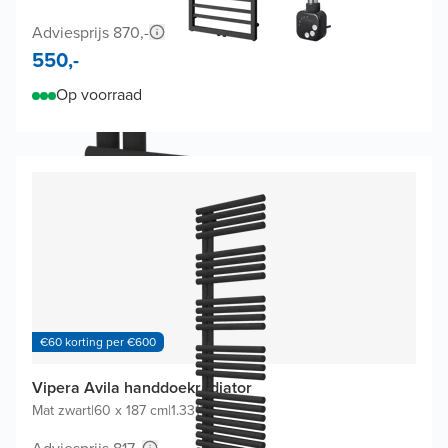
Adviesprijs 870,-
550,-
Op voorraad
€60 korting per €600
Vipera Avila handdoekradiator
Mat zwart
|
60 x 187 cm
|
1.331W