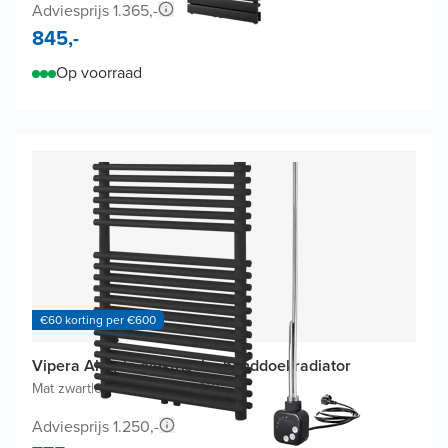
Adviesprijs 1.365,-
845,-
Op voorraad
€60 korting per €600
Vipera Alegria elektrische handdoekradiator
Mat zwart
|
60 x 180 cm
|
1.500W
Adviesprijs 1.250,-