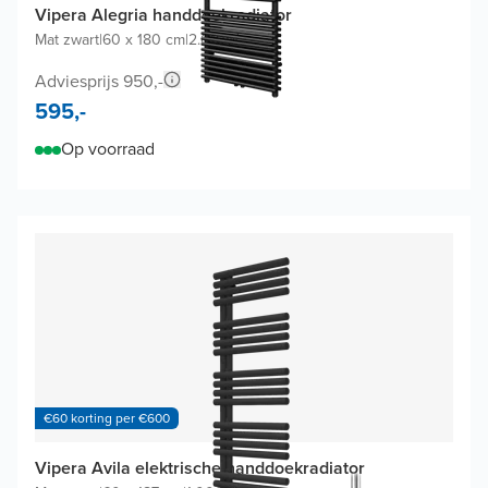
Vipera Alegria handdoekradiator
Mat zwart
|
60 x 180 cm
|
2.010W
Adviesprijs 950,-
595,-
Op voorraad
€60 korting per €600
Vipera Avila elektrische handdoekradiator