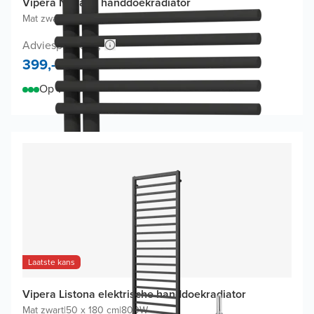
Vipera Nevada handdoekradiator
Mat zwart
|
50 x 180 cm
|
934W
Adviesprijs 665,-
399,-
Op voorraad
Laatste kans
Vipera Listona elektrische handdoekradiator
Mat zwart
|
50 x 180 cm
|
800W