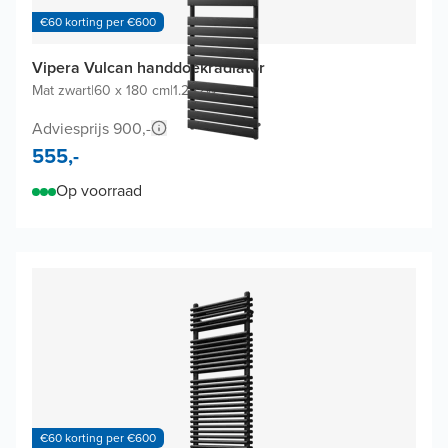
€60 korting per €600
Vipera Vulcan handdoekradiator
Mat zwart
|
60 x 180 cm
|
1.252W
Adviesprijs 900,-
555,-
Op voorraad
€60 korting per €600