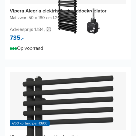
Vipera Alegria elektrische handdoekradiator
Mat zwart
|
50 x 180 cm
|
1.200W
Adviesprijs 1.184,-
735,-
Op voorraad
€60 korting per €600