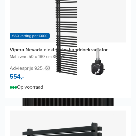
€60 korting per €600
Vipera Nevada elektrische handdoekradiator
Mat zwart
|
50 x 180 cm
|
800W
Adviesprijs 925,-
554,-
Op voorraad