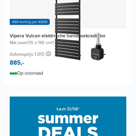
€60 korting per €600
Vipera Vulcan elektrische handdoekradiator
Mat zwart
|
70 x 190 cm
|
1.200W
Adviesprijs 1.017,-
885,-
Op voorraad