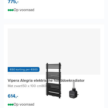
775,-
Op voorraad
€60 korting per €600
Vipera Alegria elektrische handdoekradiator
Mat zwart
|
50 x 100 cm
|
800W
614,-
Op voorraad