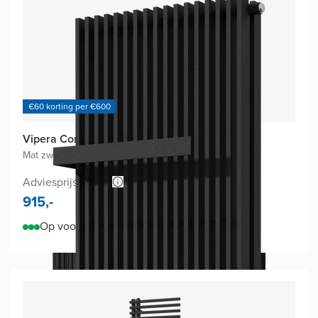
€60 korting per €600
Vipera Corrason design radiator
Mat zwart
|
60 x 180 cm
|
3.081W
Adviesprijs 1.485,-
915,-
Op voorraad