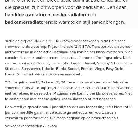
die speciaal zijn ontworpen voor de badkamer. Denk aan
handdoekradiatoren
,
designradiatoren
en
badkamerradiatoren
die warmte en stijl samenbrengen.
*Actie geldig van 01/08 t.e.m. 31/08 zowel voor aankopen in de Belgische
showrooms als webshop. Prijzen inclusief 21% BTW. Transportkosten worden
niet verrekend in deze actie. Maximaal één korting per klant/leveradres. Niet
cumuleerbaar met andere promoties, cadeaubonnen of kortingscodes. Niet
van toepassing op Geberit, Hansgrohe, Grohe, Duravit, Villeroy & Boch, Ideal
Standard, Sunshower, Lithofin, Burda, Soudal, Fernox, Viega, Easy Drain,
Heau, Dumaplast, wisselstukken en maatwerk.
***Actie geldig van 01/05 t.e.m. 31/08 zowel voor aankopen in de Belgische
showrooms als webshop. Prijzen inclusief 21% BTW. Transportkosten worden
niet verrekend in deze actie. Maximaal één korting per klant/leveradres. Niet
te combineren met andere acties, cadeaubonnen of kortingscodes.
De wettelijke garantie van 2 jaar blijft steeds van toepassing. X²O biedt tot 10
jaar commerciële garantie; de exacte garantieduur en voorwaarden
verschillen per product en zijn raadpleegbaar op de productpagina’s.
Verkoopsvoorwaarden
-
Privacy