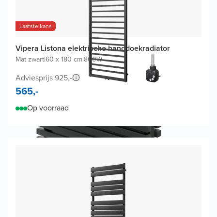
Laatste kans
Vipera Listona elektrische handdoekradiator
Mat zwart
|
60 x 180 cm
|
800W
Adviesprijs 925,-
565,-
Op voorraad