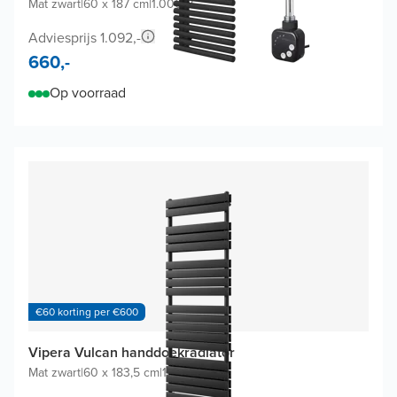
Mat zwart
|
60 x 187 cm
|
1.000W
Adviesprijs 1.092,-
660,-
Op voorraad
€60 korting per €600
Vipera Vulcan handdoekradiator
Mat zwart
|
60 x 183,5 cm
|
1.866W