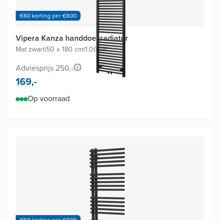
€60 korting per €600
Vipera Kanza handdoekradiator
Mat zwart
|
50 x 180 cm
|
1.068W
Adviesprijs 250,-
169,-
Op voorraad
€60 korting per €600