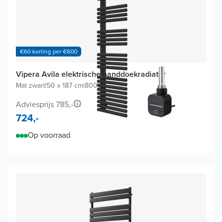
€60 korting per €600
Vipera Avila elektrische handdoekradiator
Mat zwart
|
50 x 187 cm
|
800W
Adviesprijs 785,-
724,-
Op voorraad