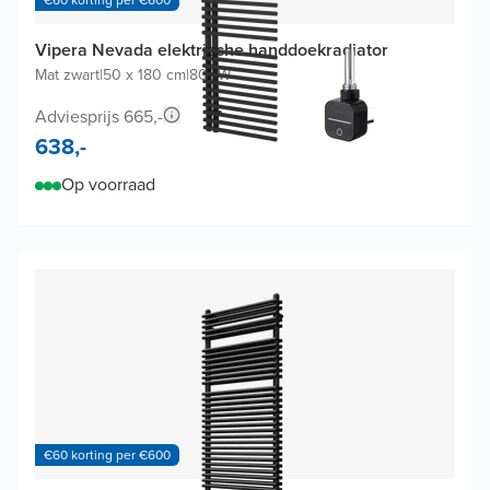
Vipera Nevada elektrische handdoekradiator
Mat zwart
|
50 x 180 cm
|
800W
Adviesprijs 665,-
638,-
Op voorraad
€60 korting per €600