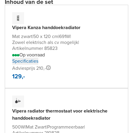
Inhoud van de set
Vipera Kanza handdoekradiator
Mat zwart
|
50 x 120 cm
|
691W
|
Zowel elektrisch als cv mogelijk
|
Artikelnummer 85823
Op voorraad
Specificaties
Adviesprijs 210,-
129,-
Vipera radiator thermostaat voor elektrische
handdoekradiator
500W
|
Mat Zwart
|
Programmeerbaar
|
Artikelnummer 210828