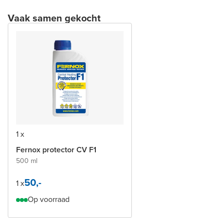
Vaak samen gekocht
1 x
Fernox protector CV F1
500 ml
50,-
1 x
Op voorraad