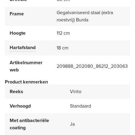
Gegalvaniseerd staal (extra
Frame
roestvrij) Burda
Hoogte
112 cm
Hartafstand
18 cm
Artikelnummer
209888_202080_86212_203063
web
Product kenmerken
Reeks
Vinto
Verhoogd
Standaard
Met antibacteriële
Ja
coating