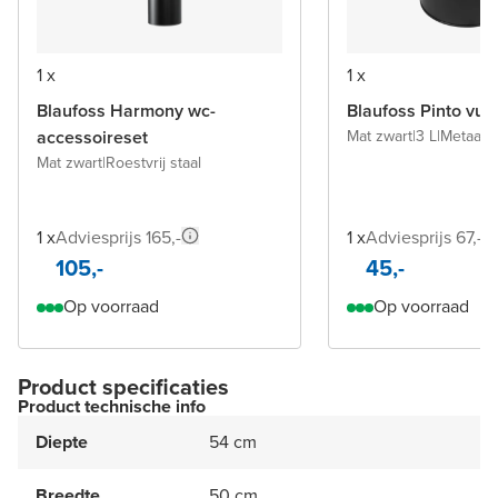
1 x
1 x
Blaufoss Harmony wc-
Blaufoss Pinto vui
accessoireset
Mat zwart
|
3 L
|
Metaal 
Mat zwart
|
Roestvrij staal
1 x
Adviesprijs 165,-
1 x
Adviesprijs 67,-
105,-
45,-
Op voorraad
Op voorraad
Product specificaties
Product technische info
Diepte
54 cm
Breedte
50 cm