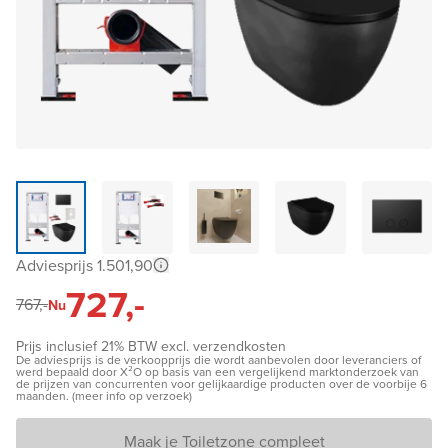
Adviesprijs 1.501,90
727,-
767,-
Nu
Prijs inclusief 21% BTW excl. verzendkosten
De adviesprijs is de verkoopprijs die wordt aanbevolen door leveranciers of
werd bepaald door X²O op basis van een vergelijkend marktonderzoek van
de prijzen van concurrenten voor gelijkaardige producten over de voorbije 6
maanden. (meer info op verzoek)
Maak je Toiletzone compleet