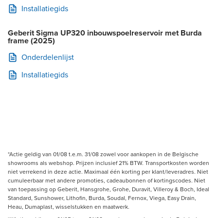
Installatiegids
Geberit Sigma UP320 inbouwspoelreservoir met Burda
frame (2025)
Onderdelenlijst
Installatiegids
*Actie geldig van 01/08 t.e.m. 31/08 zowel voor aankopen in de Belgische
showrooms als webshop. Prijzen inclusief 21% BTW. Transportkosten worden
niet verrekend in deze actie. Maximaal één korting per klant/leveradres. Niet
cumuleerbaar met andere promoties, cadeaubonnen of kortingscodes. Niet
van toepassing op Geberit, Hansgrohe, Grohe, Duravit, Villeroy & Boch, Ideal
Standard, Sunshower, Lithofin, Burda, Soudal, Fernox, Viega, Easy Drain,
Heau, Dumaplast, wisselstukken en maatwerk.