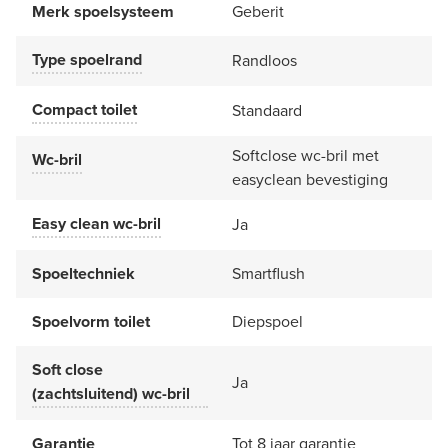
Merk spoelsysteem
Geberit
Type spoelrand
Randloos
Compact toilet
Standaard
Softclose wc-bril met
Wc-bril
easyclean bevestiging
Easy clean wc-bril
Ja
Spoeltechniek
Smartflush
Spoelvorm toilet
Diepspoel
Soft close
Ja
(zachtsluitend) wc-bril
Garantie
Tot 8 jaar garantie