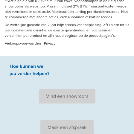
***Actie geldig van 01/05 t.e.m. 31/08 zowel voor aankopen in de Belgische
showrooms als webshop. Prijzen inclusief 21% BTW. Transportkosten worden
niet verrekend in deze actie. Maximaal één korting per klant/leveradres. Niet
te combineren met andere acties, cadeaubonnen of kortingscodes.
De wettelijke garantie van 2 jaar blijft steeds van toepassing. X²O biedt tot 10
jaar commerciële garantie; de exacte garantieduur en voorwaarden
verschillen per product en zijn raadpleegbaar op de productpagina’s.
Verkoopsvoorwaarden
-
Privacy
Hoe kunnen we
jou
verder
helpen
?
Vind een showroom
Maak een afspraak