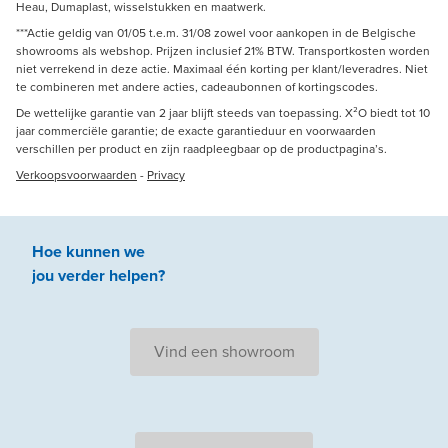
Heau, Dumaplast, wisselstukken en maatwerk.
***Actie geldig van 01/05 t.e.m. 31/08 zowel voor aankopen in de Belgische
showrooms als webshop. Prijzen inclusief 21% BTW. Transportkosten worden
niet verrekend in deze actie. Maximaal één korting per klant/leveradres. Niet
te combineren met andere acties, cadeaubonnen of kortingscodes.
De wettelijke garantie van 2 jaar blijft steeds van toepassing. X²O biedt tot 10
jaar commerciële garantie; de exacte garantieduur en voorwaarden
verschillen per product en zijn raadpleegbaar op de productpagina’s.
Verkoopsvoorwaarden
-
Privacy
Hoe kunnen we
jou
verder
helpen
?
Vind een showroom