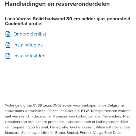
Handleidingen en reserveronderdelen
Luca Varess Solid badwand 80 cm helder glas geborsteld
Coolmetal profiel
Onderdelenlijst
Installatiegids
Installatievideo
*Actie geldig van 01/08 t.e.m. 31/08 zowel voor aankopen in de Belgische
showrooms als webshop. Prijzen inclusief 21% BTW. Transportkosten worden
niet verrekend in deze actie. Maximaal één korting per klant/leveradres. Niet
cumuleerbaar met andere promoties, cadeaubonnen of kortingscodes. Niet
van toepassing op Geberit, Hansgrohe, Grohe, Duravit, Villeroy & Boch, Ideal
Standard, Sunshower, Lithofin, Burda, Soudal, Fernox, Viega, Easy Drain,