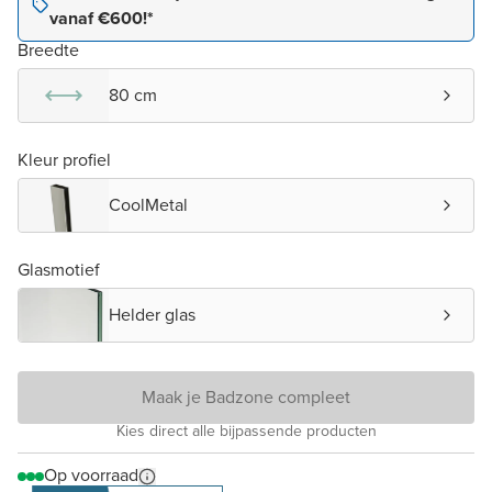
vanaf €600!*
Breedte
80 cm
Kleur profiel
CoolMetal
Glasmotief
Helder glas
Maak je Badzone compleet
Kies direct alle bijpassende producten
Op voorraad