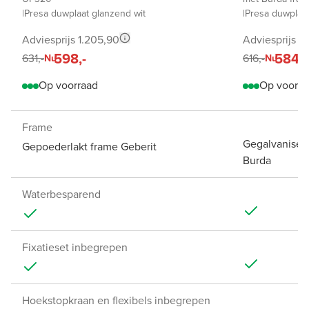
|
Presa duwplaat glanzend wit
|
Presa duwplaat
Adviesprijs 1.205,90
Adviesprijs 1
598,-
584,-
631,-
616,-
Nu
Nu
Op voorraad
Op voorra
Frame
Gegalvaniseerd
Gepoederlakt frame Geberit
Burda
Waterbesparend
Fixatieset inbegrepen
Hoekstopkraan en flexibels inbegrepen