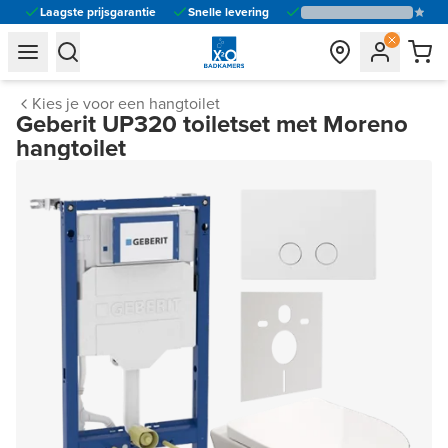
Laagste prijsgarantie
Snelle levering
general.navigation.toggle_menu.label
general.navigation.toggle_menu.label
Kies je voor een hangtoilet
Geberit UP320 toiletset met Moreno
hangtoilet