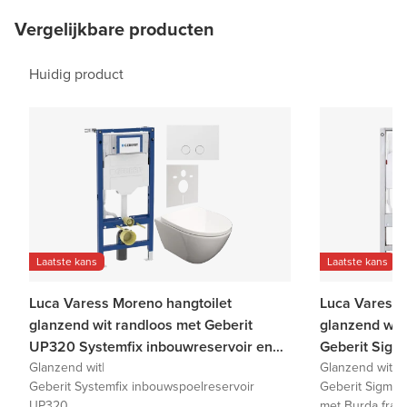
Vergelijkbare producten
Huidig product
Laatste kans
Laatste kans
Luca Varess Moreno hangtoilet
Luca Varess 
glanzend wit randloos met Geberit
glanzend wit 
UP320 Systemfix inbouwreservoir en
Geberit Sigm
bedieningspaneel
Glanzend wit
|
UP320 met B
Glanzend wit
|
Geberit Systemfix inbouwspoelreservoir
Geberit Sigma 
bedieningspa
UP320
met Burda fra