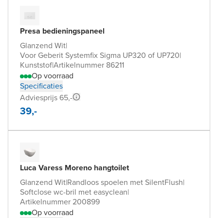
Presa bedieningspaneel
Glanzend Wit
|
Voor Geberit Systemfix Sigma UP320 of UP720
|
Kunststof
|
Artikelnummer 86211
Op voorraad
Specificaties
Adviesprijs 65,-
39,-
Luca Varess Moreno hangtoilet
Glanzend Wit
|
Randloos spoelen met SilentFlush
|
Softclose wc-bril met easyclean
|
Artikelnummer 200899
Op voorraad