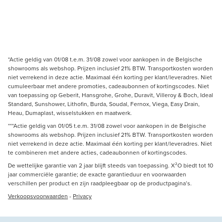
*Actie geldig van 01/08 t.e.m. 31/08 zowel voor aankopen in de Belgische
showrooms als webshop. Prijzen inclusief 21% BTW. Transportkosten worden
niet verrekend in deze actie. Maximaal één korting per klant/leveradres. Niet
cumuleerbaar met andere promoties, cadeaubonnen of kortingscodes. Niet
van toepassing op Geberit, Hansgrohe, Grohe, Duravit, Villeroy & Boch, Ideal
Standard, Sunshower, Lithofin, Burda, Soudal, Fernox, Viega, Easy Drain,
Heau, Dumaplast, wisselstukken en maatwerk.
***Actie geldig van 01/05 t.e.m. 31/08 zowel voor aankopen in de Belgische
showrooms als webshop. Prijzen inclusief 21% BTW. Transportkosten worden
niet verrekend in deze actie. Maximaal één korting per klant/leveradres. Niet
te combineren met andere acties, cadeaubonnen of kortingscodes.
De wettelijke garantie van 2 jaar blijft steeds van toepassing. X²O biedt tot 10
jaar commerciële garantie; de exacte garantieduur en voorwaarden
verschillen per product en zijn raadpleegbaar op de productpagina’s.
Verkoopsvoorwaarden
-
Privacy