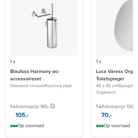
1 x
1 x
Blaufoss Harmony wc-
Luca Varess Organ
accessoireset
Toiletspiegel
Glanzend chroom
|
Roestvrij staal
40 x 65 cm
|
Spiegel z
Organisch
1 x
Adviesprijs 165,-
1 x
Adviesprijs 130,-
105,-
70,-
Op voorraad
Op voorraad