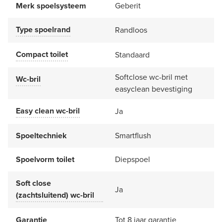
Merk spoelsysteem
Geberit
Type spoelrand
Randloos
Compact toilet
Standaard
Softclose wc-bril met
Wc-bril
easyclean bevestiging
Easy clean wc-bril
Ja
Spoeltechniek
Smartflush
Spoelvorm toilet
Diepspoel
Soft close
Ja
(zachtsluitend) wc-bril
Garantie
Tot 8 jaar garantie