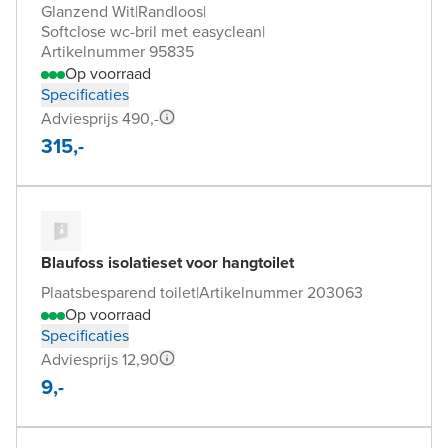
Glanzend Wit
|
Randloos
|
Softclose wc-bril met easyclean
|
Artikelnummer 95835
Op voorraad
Specificaties
Adviesprijs 490,-
315,-
Blaufoss isolatieset voor hangtoilet
Plaatsbesparend toilet
|
Artikelnummer 203063
Op voorraad
Specificaties
Adviesprijs 12,90
9,-