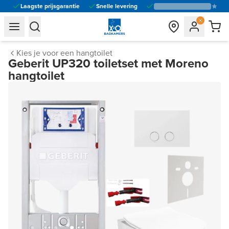
Laagste prijsgarantie
Snelle levering
general.navigation.toggle_menu.label
general.navigation.toggle_menu.label
Kies je voor een hangtoilet
Geberit UP320 toiletset met Moreno
hangtoilet