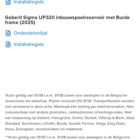
Installatiegids
Geberit Sigma UP320 inbouwspoelreservoir met Burda
frame (2025)
Onderdelenlijst
Installatiegids
*Actie geldig van 01/08 t.e.m. 31/08 zowel voor aankopen in de Belgische
showrooms als webshop. Prijzen inclusief 21% BTW. Transportkosten worden
niet verrekend in deze actie. Maximaal één korting per klant/leveradres. Niet
cumuleerbaar met andere promoties, cadeaubonnen of kortingscodes. Niet
van toepassing op Geberit, Hansgrohe, Grohe, Duravit, Villeroy & Boch, Ideal
Standard, Sunshower, Lithofin, Burda, Soudal, Fernox, Viega, Easy Drain,
Heau, Dumaplast, wisselstukken en maatwerk.
***Actie geldig van 01/05 t.e.m. 31/08 zowel voor aankopen in de Belgische