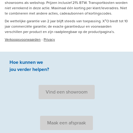
showrooms als webshop. Prijzen inclusief 21% BTW. Transportkosten worden
niet verrekend in deze actie. Maximaal één korting per klant/leveradres. Niet
te combineren met andere acties, cadeaubonnen of kortingscodes.
De wettelijke garantie van 2 jaar blijft steeds van toepassing. X²O biedt tot 10
jaar commerciële garantie; de exacte garantieduur en voorwaarden
verschillen per product en zijn raadpleegbaar op de productpagina’s.
Verkoopsvoorwaarden
-
Privacy
Hoe kunnen we
jou
verder
helpen
?
Vind een showroom
Maak een afspraak