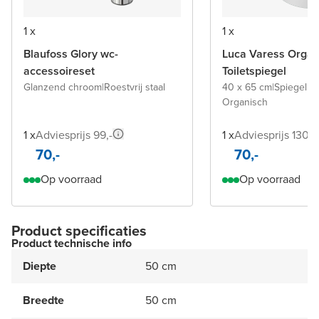
1 x
1 x
Blaufoss Glory wc-
Luca Varess Organ
accessoireset
Toiletspiegel
Glanzend chroom
|
Roestvrij staal
40 x 65 cm
|
Spiegel z
Organisch
1 x
Adviesprijs 99,-
1 x
Adviesprijs 130,-
70,-
70,-
Op voorraad
Op voorraad
Product specificaties
Product technische info
Diepte
50 cm
Breedte
50 cm