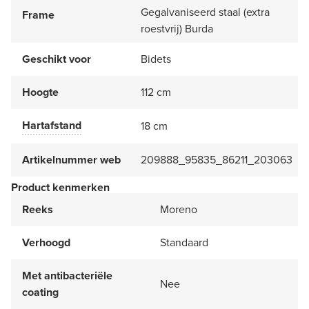
Gegalvaniseerd staal (extra
Frame
roestvrij) Burda
Geschikt voor
Bidets
Hoogte
112 cm
Hartafstand
18 cm
Artikelnummer web
209888_95835_86211_203063
Product kenmerken
Reeks
Moreno
Verhoogd
Standaard
Met antibacteriële
Nee
coating