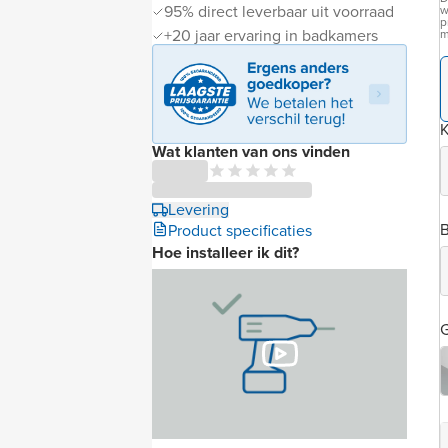
95% direct leverbaar uit voorraad
w
p
+20 jaar ervaring in badkamers
m
K
Wat klanten van ons vinden
Levering
B
Product specificaties
Hoe installeer ik dit?
G