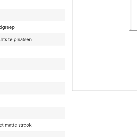
ndgreep
chts te plaatsen
et matte strook