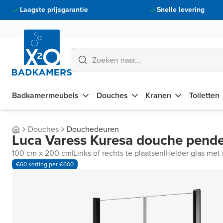
Laagste prijsgarantie
Snelle levering
Badkamermeubels
Douches
Kranen
Toiletten
Douches
Douchedeuren
Luca Varess Kuresa douche pende
100 cm x 200 cm
|
Links of rechts te plaatsen
|
Helder glas met 
€60 korting per €600