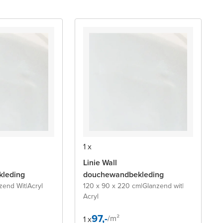
1 x
Linie Wall
leding
douchewandbekleding
zend Wit
|
Acryl
120 x 90 x 220 cm
|
Glanzend wit
|
Acryl
97,-
/
m²
1 x