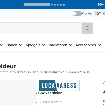
60+ 
Pro-klant
K
Baden
Spiegels
Radiatoren
Accessoires
ldeur
matte strook
|
Mat zwarte profielen
|
Artikelnummer 91406
A
Jouw voordelen
P
8 jaar garantie
D