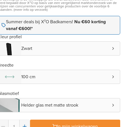
erd bepaald door X²O op basis van een vergelijkend marktonderzoek van de
rijzen van concurrenten voor gelijkaardige producten over de voorbije 6
aanden. (meer info op verzoek)
Summer deals bij X²O Badkamers!
Nu €60 korting
vanaf €600!*
leur profiel
Zwart
reedte
100 cm
lasmotief
Helder glas met matte strook
In mijn winkelwagen