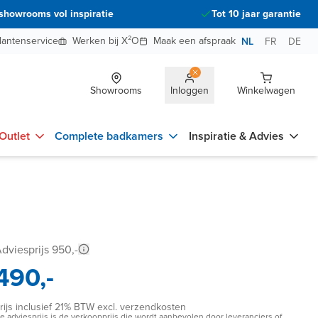
showrooms vol inspiratie
Tot 10 jaar garantie
lantenservice
Werken bij X²O
Maak een afspraak
NL
FR
DE
Showrooms
Inloggen
Winkelwagen
Outlet
Complete badkamers
Inspiratie & Advies
dviesprijs 950,-
490,-
rijs inclusief 21% BTW excl. verzendkosten
e adviesprijs is de verkoopprijs die wordt aanbevolen door leveranciers of