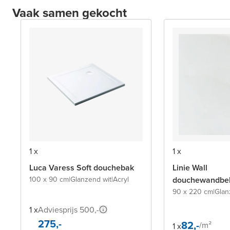
Vaak samen gekocht
1 x
1 x
Luca Varess Soft douchebak
Linie Wall
100 x 90 cm
|
Glanzend wit
|
Acryl
douchewandbek
90 x 220 cm
|
Glan
1 x
Adviesprijs 500,-
275,-
82,-
/
m²
1 x