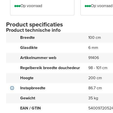
Op voorraad
Op voorraad
Product specificaties
Product technische info
Breedte
100 cm
Glasdikte
6 mm
Artikelnummer web
91406
Regelbereik breedte douchedeur
98 - 101 cm
Hoogte
200 cm
Instapbreedte
86.7 cm
Gewicht
35 kg
EAN / GTIN
5400972052