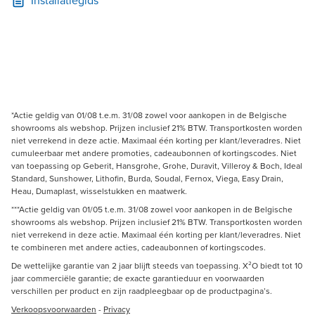
Installatiegids
*Actie geldig van 01/08 t.e.m. 31/08 zowel voor aankopen in de Belgische
showrooms als webshop. Prijzen inclusief 21% BTW. Transportkosten worden
niet verrekend in deze actie. Maximaal één korting per klant/leveradres. Niet
cumuleerbaar met andere promoties, cadeaubonnen of kortingscodes. Niet
van toepassing op Geberit, Hansgrohe, Grohe, Duravit, Villeroy & Boch, Ideal
Standard, Sunshower, Lithofin, Burda, Soudal, Fernox, Viega, Easy Drain,
Heau, Dumaplast, wisselstukken en maatwerk.
***Actie geldig van 01/05 t.e.m. 31/08 zowel voor aankopen in de Belgische
showrooms als webshop. Prijzen inclusief 21% BTW. Transportkosten worden
niet verrekend in deze actie. Maximaal één korting per klant/leveradres. Niet
te combineren met andere acties, cadeaubonnen of kortingscodes.
De wettelijke garantie van 2 jaar blijft steeds van toepassing. X²O biedt tot 10
jaar commerciële garantie; de exacte garantieduur en voorwaarden
verschillen per product en zijn raadpleegbaar op de productpagina’s.
Verkoopsvoorwaarden
-
Privacy