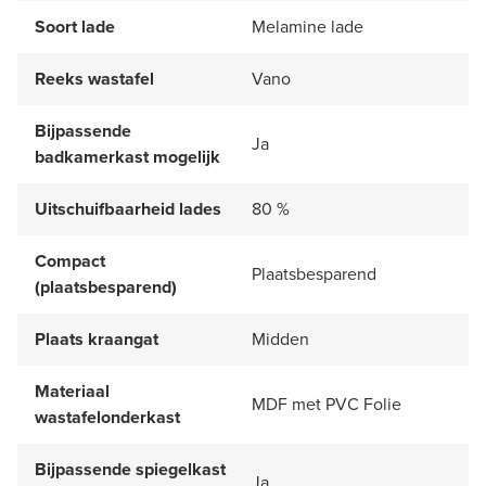
Soort lade
Melamine lade
Reeks wastafel
Vano
Bijpassende
Ja
badkamerkast mogelijk
Uitschuifbaarheid lades
80 %
Compact
Plaatsbesparend
(plaatsbesparend)
Plaats kraangat
Midden
Materiaal
MDF met PVC Folie
wastafelonderkast
Bijpassende spiegelkast
Ja