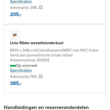
Specificaties
Adviesprijs 398,-
205,-
Linie Ribbo wastafelonderkast
B100 x D46 cm
|
Cotto
|
Zwevend
|
MDF met PVC Folie
|
Verticale symmetrische ronde ribbel
|
Artikelnummer 201928
Op voorraad
Specificaties
Adviesprijs 760,-
385,-
Handleidingen en reserveronderdelen