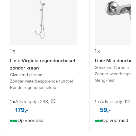
1 x
1 x
Linie Virginia regendoucheset
Linie Mila douchek
zonder kraan
Glanzend Chroom
|
Zonder waterbesparen
Glanzend chroom
|
Mengkraan
Zonder waterbesparende functie
|
Ronde regendouchekop
1 x
Adviesprijs 298,-
1 x
Adviesprijs 110,-
179,-
59,-
Op voorraad
Op voorraad