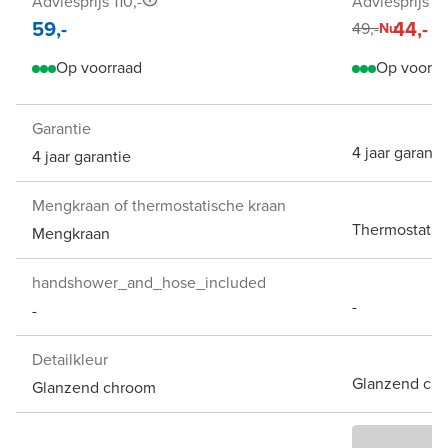
Adviesprijs 110,-
Adviesprijs 98
59,-
44,-
49,-
Nu
Op voorraad
Op voorra
Garantie
4 jaar garanti
4 jaar garantie
Mengkraan of thermostatische kraan
Thermostatis
Mengkraan
handshower_and_hose_included
-
-
Detailkleur
Glanzend ch
Glanzend chroom