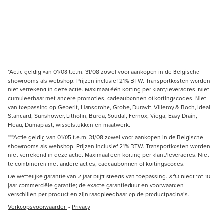
*Actie geldig van 01/08 t.e.m. 31/08 zowel voor aankopen in de Belgische
showrooms als webshop. Prijzen inclusief 21% BTW. Transportkosten worden
niet verrekend in deze actie. Maximaal één korting per klant/leveradres. Niet
cumuleerbaar met andere promoties, cadeaubonnen of kortingscodes. Niet
van toepassing op Geberit, Hansgrohe, Grohe, Duravit, Villeroy & Boch, Ideal
Standard, Sunshower, Lithofin, Burda, Soudal, Fernox, Viega, Easy Drain,
Heau, Dumaplast, wisselstukken en maatwerk.
***Actie geldig van 01/05 t.e.m. 31/08 zowel voor aankopen in de Belgische
showrooms als webshop. Prijzen inclusief 21% BTW. Transportkosten worden
niet verrekend in deze actie. Maximaal één korting per klant/leveradres. Niet
te combineren met andere acties, cadeaubonnen of kortingscodes.
De wettelijke garantie van 2 jaar blijft steeds van toepassing. X²O biedt tot 10
jaar commerciële garantie; de exacte garantieduur en voorwaarden
verschillen per product en zijn raadpleegbaar op de productpagina’s.
Verkoopsvoorwaarden
-
Privacy