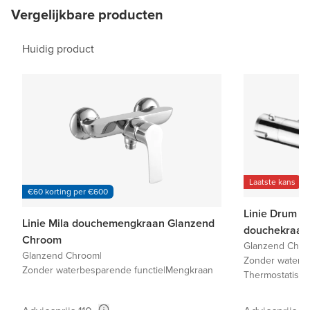
Vergelijkbare producten
Huidig product
Laatste kans
€60 korting per €600
Linie Drum t
Linie Mila douchemengkraan Glanzend
douchekraan
Chroom
Glanzend Chr
Glanzend Chroom
|
Zonder waterbe
Zonder waterbesparende functie
|
Mengkraan
Thermostatisch