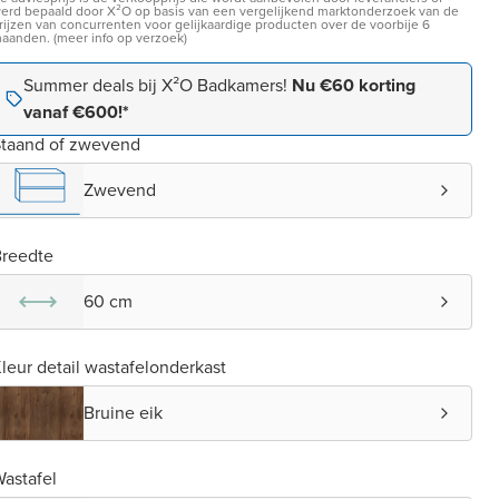
erd bepaald door X²O op basis van een vergelijkend marktonderzoek van de
rijzen van concurrenten voor gelijkaardige producten over de voorbije 6
aanden. (meer info op verzoek)
Summer deals bij X²O Badkamers!
Nu €60 korting
vanaf €600!*
taand of zwevend
Zwevend
reedte
60 cm
leur detail wastafelonderkast
Bruine eik
astafel