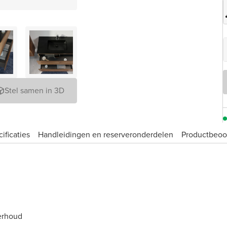
Stel samen in 3D
ificaties
Handleidingen en reserveronderdelen
Product­beoo
erhoud