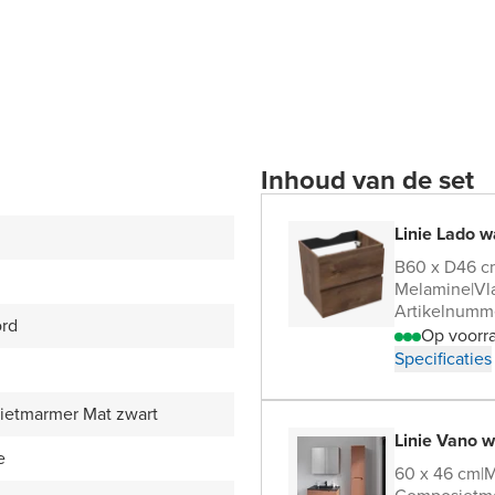
Inhoud van de set
Linie Lado w
B60 x D46 c
Melamine
|
Vl
Artikelnumm
ord
Op voorr
Specificaties
etmarmer Mat zwart
Linie Vano w
e
60 x 46 cm
|
M