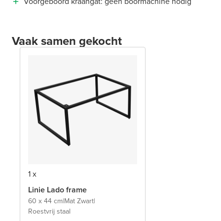
Voorgeboord kraangat: geen boormachine nodig
Vaak samen gekocht
1 x
Linie Lado frame
60 x 44 cm
|
Mat Zwart
|
Roestvrij staal