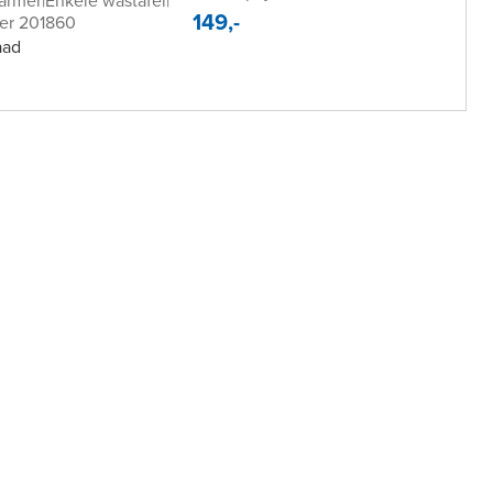
armer
|
Enkele wastafel
|
149,-
er 201860
aad