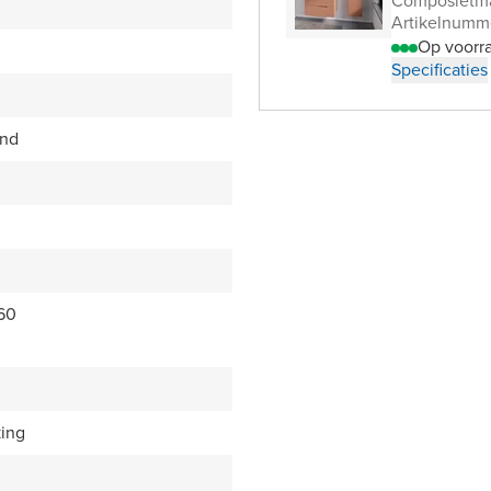
Composietm
Artikelnumm
Op voorr
Specificaties
end
60
king