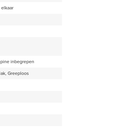
 elkaar
epine inbegrepen
lak, Greeploos