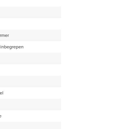
rmer
 inbegrepen
el
e