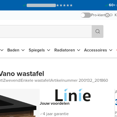
60+ 
Pro-klant
K
Baden
Spiegels
Radiatoren
Accessoires
Vano wastafel
rt
|
Zwevend
|
Enkele wastafel
|
Artikelnummer 200132_201860
A
Jouw voordelen
P
4 jaar garantie
D