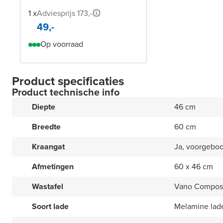
1 x
Adviesprijs 173,-
49,-
Op voorraad
Product specificaties
Product technische info
Diepte
46 cm
Breedte
60 cm
Kraangat
Ja, voorgebo
Afmetingen
60 x 46 cm
Wastafel
Vano Composi
Soort lade
Melamine lad