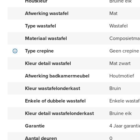
Houtkleur
Bruine eik
Afwerking wastafel
Mat
Type wastafel
Wastafel
Materiaal wastafel
Composietma
Type crepine
Geen crepine
Kleur detail wastafel
Mat zwart
Afwerking badkamermeubel
Houtmotief
Kleur wastafelonderkast
Bruin
Enkele of dubbele wastafel
Enkele wastaf
Kleur detail wastafelonderkast
Bruine eik
Garantie
4 Jaar garanti
Aantal deuren
0