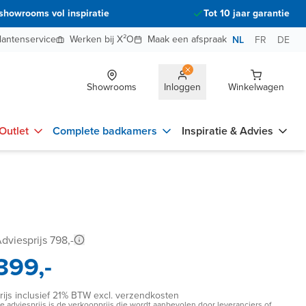
showrooms vol inspiratie
Tot 10 jaar garantie
lantenservice
Werken bij X²O
Maak een afspraak
NL
FR
DE
Showrooms
Inloggen
Winkelwagen
Outlet
Complete badkamers
Inspiratie & Advies
dviesprijs 798,-
399,-
rijs inclusief 21% BTW excl. verzendkosten
e adviesprijs is de verkoopprijs die wordt aanbevolen door leveranciers of