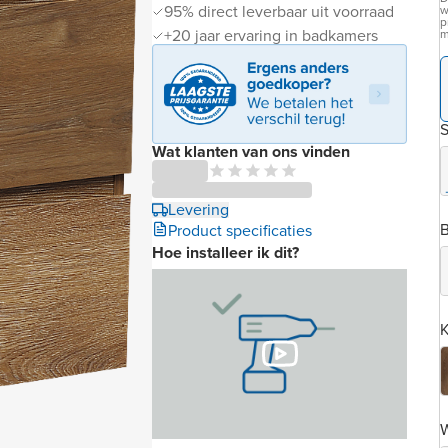
95% direct leverbaar uit voorraad
w
p
+20 jaar ervaring in badkamers
m
S
Wat klanten van ons vinden
Levering
B
Product specificaties
Hoe installeer ik dit?
K
W