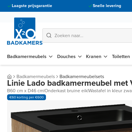
Laagste prijsgarantie
Snelle levering
Badkamermeubels
Douches
Kranen
Toiletten
Badkamermeubels
Badkamermeubelsets
Linie Lado badkamermeubel met 
B60 cm x D46 cm
|
Onderkast bruine eik
|
Wastafel in kleur zwa
€60 korting per €600