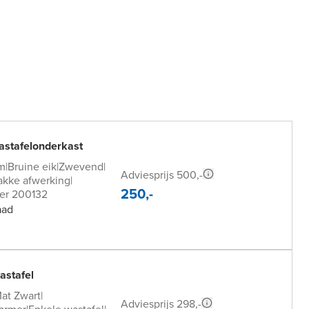
astafelonderkast
m
|
Bruine eik
|
Zwevend
|
Adviesprijs 500,-
akke afwerking
|
250,-
er 200132
aad
astafel
at Zwart
|
Adviesprijs 298,-