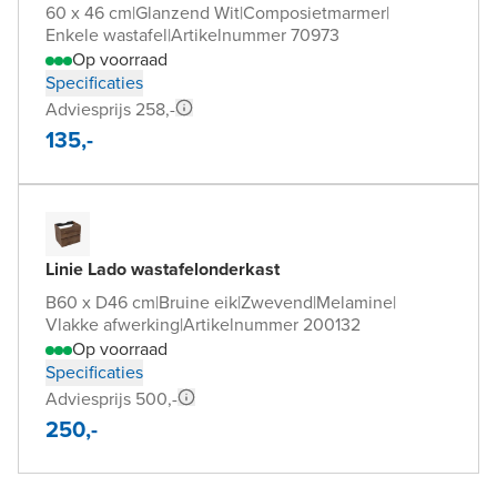
60 x 46 cm
|
Glanzend Wit
|
Composietmarmer
|
Enkele wastafel
|
Artikelnummer 70973
Op voorraad
Specificaties
Adviesprijs 258,-
135,-
Linie Lado wastafelonderkast
B60 x D46 cm
|
Bruine eik
|
Zwevend
|
Melamine
|
Vlakke afwerking
|
Artikelnummer 200132
Op voorraad
Specificaties
Adviesprijs 500,-
250,-