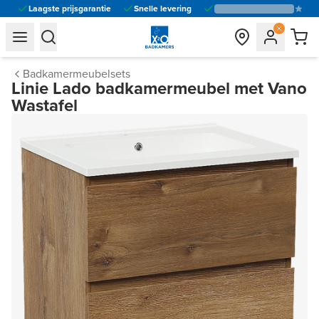
Laagste prijsgarantie
Snelle levering
general.navigation.toggle_menu.label
general.navigation.toggle_menu.label
Badkamermeubelsets
Linie Lado badkamermeubel met Vano
Wastafel