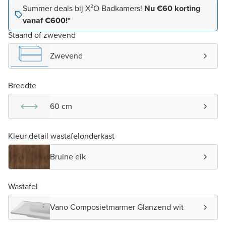
Summer deals bij X²O Badkamers!
Nu €60 korting
vanaf €600!*
Staand of zwevend
Zwevend
Breedte
60 cm
Kleur detail wastafelonderkast
Bruine eik
Wastafel
Vano Composietmarmer Glanzend wit